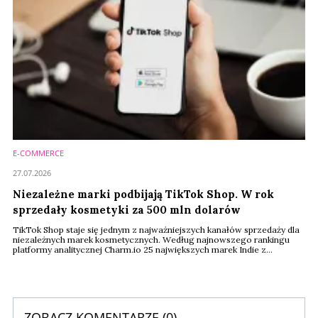
E-COMMERCE
27.07.2026
Niezależne marki podbijają TikTok Shop. W rok
sprzedały kosmetyki za 500 mln dolarów
TikTok Shop staje się jednym z najważniejszych kanałów sprzedaży dla
niezależnych marek kosmetycznych. Według najnowszego rankingu
platformy analitycznej Charm.io 25 największych marek Indie z
segmentu beauty wygenerowało w ciągu ostatnich 12 miesięcy
sprzedaż o wartości ponad 512 mln dolarów. Liderem zestawienia
została południowokoreańska marka Dr. Melaxin, która odpowiadała za
niemal 28 proc. całego obrotu.
ZOBACZ KOMENTARZE (
0
)