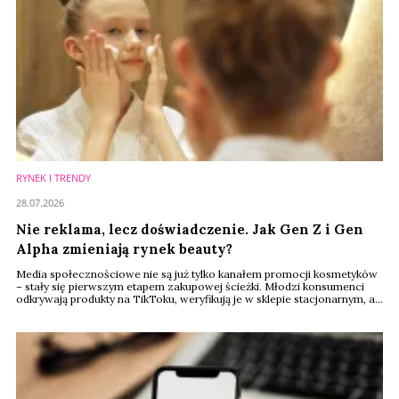
RYNEK I TRENDY
28.07.2026
Nie reklama, lecz doświadczenie. Jak Gen Z i Gen
Alpha zmieniają rynek beauty?
Media społecznościowe nie są już tylko kanałem promocji kosmetyków
– stały się pierwszym etapem zakupowej ścieżki. Młodzi konsumenci
odkrywają produkty na TikToku, weryfikują je w sklepie stacjonarnym, a
kolejne zakupy często finalizują już online. Tak wygląda nowy model
zakupów beauty, który – według raportu Renude Insights, będzie w
najbliższych latach wyznaczał kierunek rozwoju całego rynku.