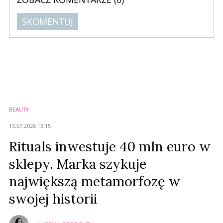
SKOMENTUJ
Komentarze (
0
)
Nie znaleziono komentarzy
Zostaw swoje komentarze
Imię (Wymagane)
BEAUTY
Anuluj
13.07.2026 13:15
Prześlij komentarz
Rituals inwestuje 40 mln euro w
sklepy. Marka szykuje
największą metamorfozę w
swojej historii