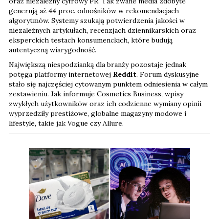
oraz niezależny cyfrowy PR. Tak zwane media zdobyte
generują aż 44 proc. odnośników w rekomendacjach
algorytmów. Systemy szukają potwierdzenia jakości w
niezależnych artykułach, recenzjach dziennikarskich oraz
eksperckich testach konsumenckich, które budują
autentyczną wiarygodność.
Największą niespodzianką dla branży pozostaje jednak
potęga platformy internetowej
Reddit
. Forum dyskusyjne
stało się najczęściej cytowanym punktem odniesienia w całym
zestawieniu. Jak informuje Cosmetics Business, wpisy
zwykłych użytkowników oraz ich codzienne wymiany opinii
wyprzedziły prestiżowe, globalne magazyny modowe i
lifestyle, takie jak Vogue czy Allure.