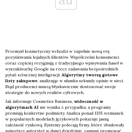
ad
Przemysł kosmetyczny wchodzi w zupełnie nową erę
pozyskiwania lojalnych klientów. Współcześni konsumenci
coraz częściej rezygnują z tradycyjnego wpisywania haseł w
wyszukiwarkę Google na rzecz zadawania bezpośrednich
pytań sztucznej inteligencji.
Algorytmy tworzą gotowe
listy zakupowe
, analizując w ułamku sekundy opinie w sieci.
Stąd producenci muszą błyskawicznie dostosować swoje
strategie do nowych realiów cyfrowych.
Jak informuje Cosmetics Business,
widoczność w
algorytmach AI
nie wynika z przypadku, a programy
premiują konkretne podmioty. Analiza ponad 1335 wzmianek
w popularnych modelach językowych pokazuje jasną
zależność rynkową. Systemy polecają firmy, które zbudowały
najwyższy autorytet w danej dziedzinie, zamiast promować