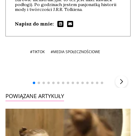
podłogi). Po godzinach jestem pasjonatką historii
mody i twórczości J.R.R. Tolkiena.
Napisz do mnie:
#TIKTOK
#MEDIA SPOŁECZNOŚCIOWE
Andrzej i Marta Sterniccy
Marta i
▶
POWIĄZANE ARTYKUŁY