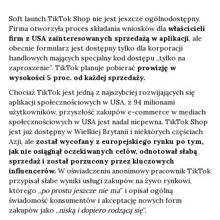
Soft launch TikTok Shop nie jest jeszcze ogólnodostępny.
Firma otworzyła proces składania wniosków dla
właścicieli
firm z USA zainteresowanych sprzedażą w aplikacji
, ale
obecnie formularz jest dostępny tylko dla korporacji
handlowych mających specjalny kod dostępu „tylko na
zaproszenie”. TikTok planuje pobierać
prowizję w
wysokości 5 proc. od każdej sprzedaży.
Chociaż TikTok jest jedną z najszybciej rozwijających się
aplikacji społecznościowych w USA, z 94 milionami
użytkowników, przyszłość zakupów e-commerce w mediach
społecznościowych w USA jest nadal niepewna. TikTok Shop
jest już dostępny w Wielkiej Brytanii i niektórych częściach
Azji, ale
został wycofany z europejskiego rynku po tym,
jak nie osiągnął oczekiwanych celów, odnotował słabą
sprzedaż i został porzucony przez kluczowych
influencerów.
W oświadczeniu anonimowy pracownik TikTok
przypisał słabe wyniki usługi zakupów na żywo rynkowi,
którego „
po prostu jeszcze nie ma
” i opisał ogólną
świadomość konsumentów i akceptację nowych form
zakupów jako „
niską i dopiero rodzącą się
”.