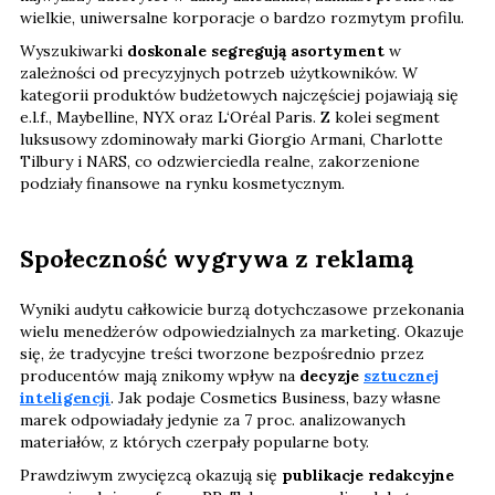
wielkie, uniwersalne korporacje o bardzo rozmytym profilu.
Wyszukiwarki
doskonale segregują asortyment
w
zależności od precyzyjnych potrzeb użytkowników. W
kategorii produktów budżetowych najczęściej pojawiają się
e.l.f., Maybelline, NYX oraz L‘Oréal Paris. Z kolei segment
luksusowy zdominowały marki Giorgio Armani, Charlotte
Tilbury i NARS, co odzwierciedla realne, zakorzenione
podziały finansowe na rynku kosmetycznym.
Społeczność wygrywa z reklamą
Wyniki audytu całkowicie burzą dotychczasowe przekonania
wielu menedżerów odpowiedzialnych za marketing. Okazuje
się, że tradycyjne treści tworzone bezpośrednio przez
producentów mają znikomy wpływ na
decyzje
sztucznej
inteligencji
. Jak podaje Cosmetics Business, bazy własne
marek odpowiadały jedynie za 7 proc. analizowanych
materiałów, z których czerpały popularne boty.
Prawdziwym zwycięzcą okazują się
publikacje redakcyjne