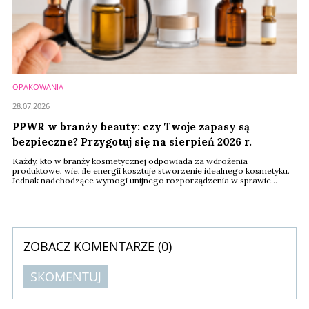
OPAKOWANIA
28.07.2026
PPWR w branży beauty: czy Twoje zapasy są
bezpieczne? Przygotuj się na sierpień 2026 r.
Każdy, kto w branży kosmetycznej odpowiada za wdrożenia
produktowe, wie, ile energii kosztuje stworzenie idealnego kosmetyku.
Jednak nadchodzące wymogi unijnego rozporządzenia w sprawie
opakowań i odpadów opakowaniowych PPWR (2025/40) sprawiają, że
menedżerowie i właściciele marek stają przed wyzwaniem, które nie
dotyczy receptury kremu czy perfum, lecz skomplikowanej
dokumentacji ich opakowań.
ZOBACZ KOMENTARZE (
0
)
SKOMENTUJ