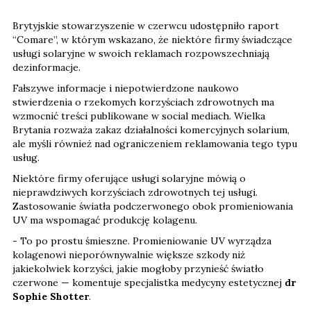
Brytyjskie stowarzyszenie w czerwcu udostępniło raport
“Comare”, w którym wskazano, że niektóre firmy świadczące
usługi solaryjne w swoich reklamach rozpowszechniają
dezinformacje.
Fałszywe informacje i niepotwierdzone naukowo
stwierdzenia o rzekomych korzyściach zdrowotnych ma
wzmocnić treści publikowane w social mediach. Wielka
Brytania rozważa zakaz działalności komercyjnych solarium,
ale myśli również nad ograniczeniem reklamowania tego typu
usług.
Niektóre firmy oferujące usługi solaryjne mówią o
nieprawdziwych korzyściach zdrowotnych tej usługi.
Zastosowanie światła podczerwonego obok promieniowania
UV ma wspomagać produkcję kolagenu.
- To po prostu śmieszne. Promieniowanie UV wyrządza
kolagenowi nieporównywalnie większe szkody niż
jakiekolwiek korzyści, jakie mogłoby przynieść światło
czerwone — komentuje specjalistka medycyny estetycznej
dr
Sophie Shotter
.