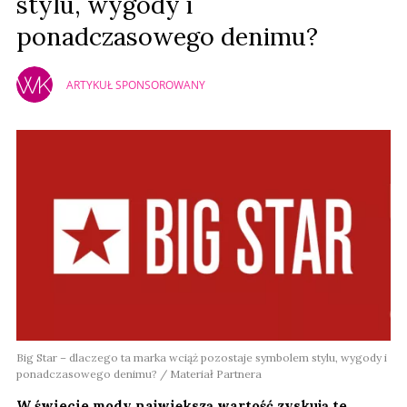
stylu, wygody i
ponadczasowego denimu?
ARTYKUŁ SPONSOROWANY
Big Star – dlaczego ta marka wciąż pozostaje symbolem stylu, wygody i
ponadczasowego denimu? / Materiał Partnera
W świecie mody największą wartość zyskują te