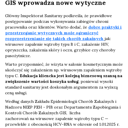
GIS wprowadza nowe wytyczne
Główny Inspektorat Sanitarny podkreśla, że prawidłowe
postępowanie podczas wykonywania zabiegów chroni
pracownika oraz klientów. Warto dodać, że
dobre praktyki i
przestrzeganie wytycznych może ograniczyć
rozprzestrzenianie się takich chorób zakaźnych
jak:
wirusowe zapalenie wątroby typu B i C, zakażenie HIV,
opryszczka, zakażenia skóry i oczu, grzybice czy choroby
pasożytnicze.
Warto przypomnieć, że wizyta w salonie kosmetycznym może
skończyć się zakażeniem np. wirusowym zapaleniem wątroby
typu C.
Edukacja kliencka jest kolejną biznesową szansą na
zwiększenie wartości koszyka usług
, ponieważ wysoki
standard sanitarny jest doskonałym argumentem za wyższą
ceną usługi.
Według danych Zakładu Epidemiologii Chorób Zakaźnych i
Nadzoru NIZP PZH - PIB oraz Departamentu Zapobiegania i
Kontroli Chorób Zakaźnych GIS, liczba
zachorowań na wirusowe zapalenie wątroby typu C —
przewlekłe z obecnością HCV-RNA w okresie od 1.01.2025 r.