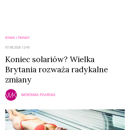
Komentarze (
0
)
Nie znaleziono komentarzy
Zostaw swoje komentarze
Imię (Wymagane)
RYNEK I TRENDY
Anuluj
07.08.2026 12:43
Prześlij komentarz
Koniec solariów? Wielka
Brytania rozważa radykalne
zmiany
WERONIKA PISARSKA