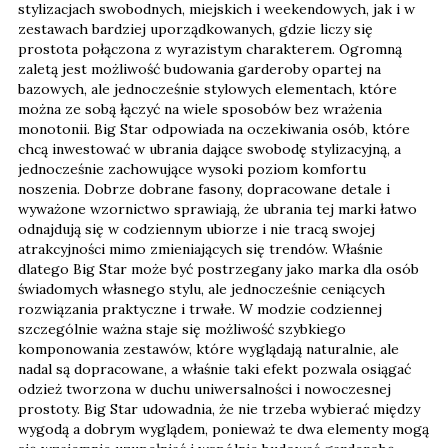
stylizacjach swobodnych, miejskich i weekendowych, jak i w
zestawach bardziej uporządkowanych, gdzie liczy się
prostota połączona z wyrazistym charakterem. Ogromną
zaletą jest możliwość budowania garderoby opartej na
bazowych, ale jednocześnie stylowych elementach, które
można ze sobą łączyć na wiele sposobów bez wrażenia
monotonii. Big Star odpowiada na oczekiwania osób, które
chcą inwestować w ubrania dające swobodę stylizacyjną, a
jednocześnie zachowujące wysoki poziom komfortu
noszenia. Dobrze dobrane fasony, dopracowane detale i
wyważone wzornictwo sprawiają, że ubrania tej marki łatwo
odnajdują się w codziennym ubiorze i nie tracą swojej
atrakcyjności mimo zmieniających się trendów. Właśnie
dlatego Big Star może być postrzegany jako marka dla osób
świadomych własnego stylu, ale jednocześnie ceniących
rozwiązania praktyczne i trwałe. W modzie codziennej
szczególnie ważna staje się możliwość szybkiego
komponowania zestawów, które wyglądają naturalnie, ale
nadal są dopracowane, a właśnie taki efekt pozwala osiągać
odzież tworzona w duchu uniwersalności i nowoczesnej
prostoty. Big Star udowadnia, że nie trzeba wybierać między
wygodą a dobrym wyglądem, ponieważ te dwa elementy mogą