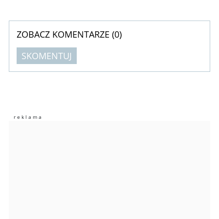
ZOBACZ KOMENTARZE (
0
)
SKOMENTUJ
Komentarze (
0
)
Nie znaleziono komentarzy
Zostaw swoje komentarze
Imię (Wymagane)
Anuluj
Prześlij komentarz