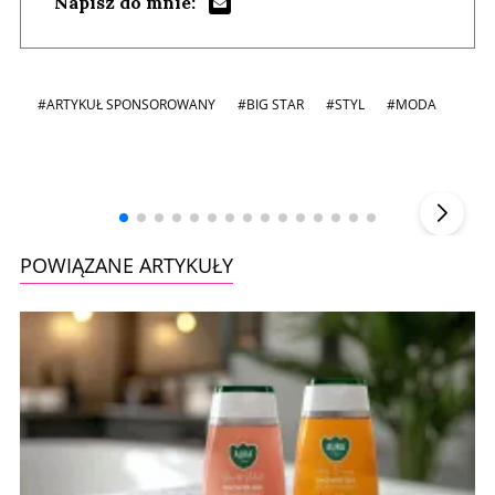
Napisz do mnie:
#ARTYKUŁ SPONSOROWANY
#BIG STAR
#STYL
#MODA
Andrzej i Marta Sterniccy
Marta i
▶
POWIĄZANE ARTYKUŁY