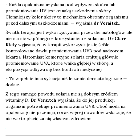
- Każda opalenizna uzyskana pod wpływem słońca lub
promieniowania UV jest oznaką uszkodzenia skóry.
Ciemniejszy kolor skóry to mechanizm obronny organizmu
przed dalszymi uszkodzeniami — wyjaśnia
dr Veraitch
.
Światłoterapia jest wykorzystywana przez dermatologów, ale
nie ma nic wspólnego z korzystaniem z solarium.
Dr Clare
Kiely
wyjaśnia, że w terapii wykorzystuje się ściśle
kontrolowane dawki promieniowania UVB pod nadzorem
lekarza. Natomiast komercyjne solaria emitują głównie
promieniowanie UVA, które wnika głębiej w skórę, a
ekspozycja odbywa się bez kontroli medycznej.
- To zupełnie inna sytuacja niż leczenie dermatologiczne —
dodaje.
Z tego samego powodu solaria nie są dobrym źródłem
witaminy D.
Dr Veraitch
wyjaśnia, że do jej produkcji
organizm potrzebuje promieniowania UVB. Choć moda na
opaleniznę nie przemija, coraz więcej dowodów wskazuje, że
nie warto płacić za nią własnym zdrowiem.