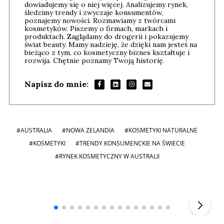
dowiadujemy się o niej więcej. Analizujemy rynek,
śledzimy trendy i zwyczaje konsumentów,
poznajemy nowości. Rozmawiamy z twórcami
kosmetyków. Piszemy o firmach, markach i
produktach. Zaglądamy do drogerii i pokazujemy
świat beauty. Mamy nadzieję, że dzięki nam jesteś na
bieżąco z tym, co kosmetyczny biznes kształtuje i
rozwija. Chętnie poznamy Twoją historię.
Napisz do mnie:
#AUSTRALIA
#NOWA ZELANDIA
#KOSMETYKI NATURALNE
#KOSMETYKI
#TRENDY KONSUMENCKIE NA ŚWIECIE
#RYNEK KOSMETYCZNY W AUSTRALII
Andrzej i Marta Sterniccy
Marta i
▶