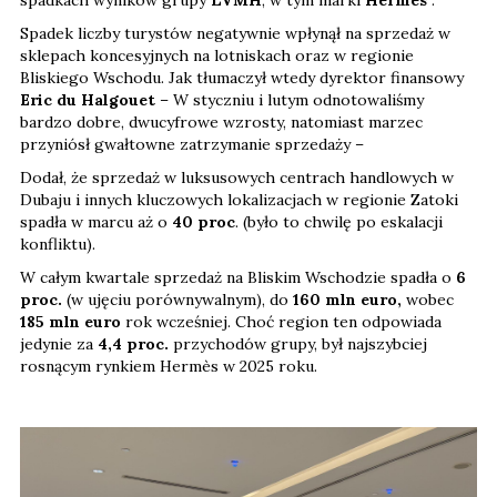
Spadek liczby turystów negatywnie wpłynął na sprzedaż w
sklepach koncesyjnych na lotniskach oraz w regionie
Bliskiego Wschodu. Jak tłumaczył wtedy dyrektor finansowy
Eric du Halgouet
– W styczniu i lutym odnotowaliśmy
bardzo dobre, dwucyfrowe wzrosty, natomiast marzec
przyniósł gwałtowne zatrzymanie sprzedaży –
Dodał, że sprzedaż w luksusowych centrach handlowych w
Dubaju i innych kluczowych lokalizacjach w regionie Zatoki
spadła w marcu aż o
40 proc
. (było to chwilę po eskalacji
konfliktu).
W całym kwartale sprzedaż na Bliskim Wschodzie spadła o
6
proc.
(w ujęciu porównywalnym), do
160 mln euro,
wobec
185 mln euro
rok wcześniej. Choć region ten odpowiada
jedynie za
4,4 proc.
przychodów grupy, był najszybciej
rosnącym rynkiem Hermès w 2025 roku.