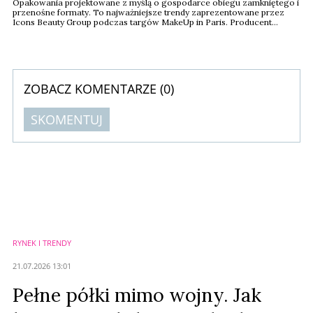
Opakowania projektowane z myślą o gospodarce obiegu zamkniętego i
przenośne formaty. To najważniejsze trendy zaprezentowane przez
Icons Beauty Group podczas targów MakeUp in Paris. Producent
pokazał rozwiązania przygotowane z myślą o unijnym rozporządzeniu
PPWR, które od sierpnia 2026 roku zacznie obowiązywać producentów
w całej Unii Europejskiej.
ZOBACZ KOMENTARZE (
0
)
SKOMENTUJ
Komentarze (
0
)
Nie znaleziono komentarzy
Zostaw swoje komentarze
Imię (Wymagane)
RYNEK I TRENDY
Anuluj
21.07.2026 13:01
Prześlij komentarz
Pełne półki mimo wojny. Jak