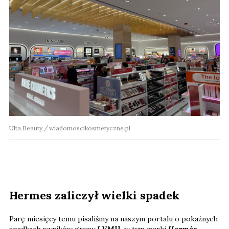
Ulta Beauty
wiadomoscikosmetyczne.pl
Hermes zaliczył wielki spadek
Parę miesięcy temu pisaliśmy na naszym portalu o pokaźnych
spadkach wyników grupy
LVMH
, w tym marki
Hermès
.