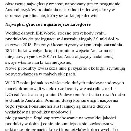
obserwują największy wzrost, napędzany przez pragnienie
Australijczyków posiadania naturalnej i zdrowej skóry w
słonecznym klimacie, który szkodzi jej zdrowiu.
Najwięksi gracze i najsilniejsze kategorie
Według danych IBISWorld, roczne przychody rynku
produktów do pielęgnacji w Australii sięgały 2,9 mld dol. w
czerwcu 2018. Przemysł kosmetyczny w tym kraju zatrudnia
18,742 ludzi w całym kraju i pomimo wejścia Amazona na
miejscowy rynek w 2017 roku, Australijczycy nadal cenią
swoje własne marki kosmetyczne.
Nowe produkty, zwłaszcza linie przyjazne ekologii, stymulują
popyt zwłaszcza w małych sklepach.
W 2017 roku jednak to właściciele dużych międzynarodowych
marek dominowali w sektorze beauty w Australii z nr 1 -
L'Oréal Australia, a po nim Unileverem Australia oraz Procter
& Gamble Australia. Pomimo dużej konkurencji i nasycenia
tego rynku, konsumenci australijscy są znani z dużych
wydatków na produkty urodowe i
pielęgnacyjne. Stąd zapotrzebowanie na wysokiej jakości
produkty w dobrej cenie nie zmniejsza się, zwłaszcza w
sektorze pielęgnacji skóry i kosmetyków kolorowych. To