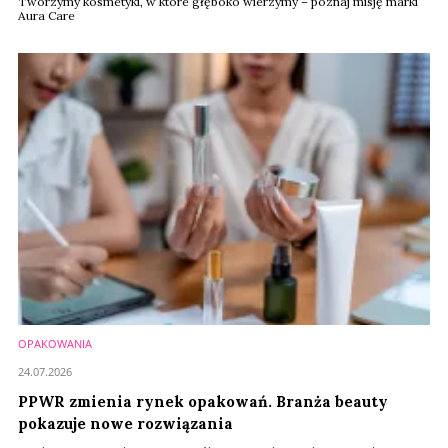
Tworzymy kosmetyki, w które głęboko wierzymy – poznaj misję marki
Aura Care
OPAKOWANIA
24.07.2026
PPWR zmienia rynek opakowań. Branża beauty
pokazuje nowe rozwiązania