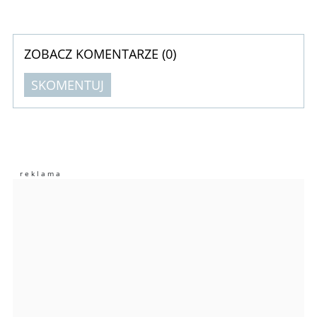
ZOBACZ KOMENTARZE (
0
)
SKOMENTUJ
Komentarze (
0
)
Nie znaleziono komentarzy
Zostaw swoje komentarze
Imię (Wymagane)
Anuluj
Prześlij komentarz