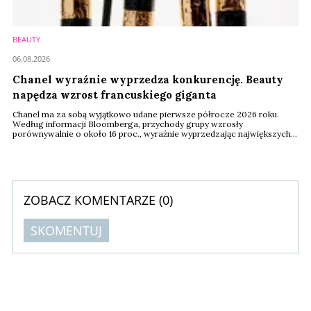
BEAUTY
06.08.2026
Chanel wyraźnie wyprzedza konkurencję. Beauty
napędza wzrost francuskiego giganta
Chanel ma za sobą wyjątkowo udane pierwsze półrocze 2026 roku.
Według informacji Bloomberga, przychody grupy wzrosły
porównywalnie o około 16 proc., wyraźnie wyprzedzając największych
konkurentów z sektora dóbr luksusowych. Jednym z filarów tego wyniku
pozostaje segment beauty, który zanotował około 8-procentowy
wzrost sprzedaży.
ZOBACZ KOMENTARZE (
0
)
SKOMENTUJ
Komentarze (
0
)
Nie znaleziono komentarzy
Zostaw swoje komentarze