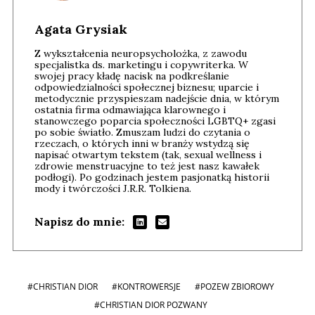
Agata Grysiak
Z wykształcenia neuropsycholożka, z zawodu
specjalistka ds. marketingu i copywriterka. W
swojej pracy kładę nacisk na podkreślanie
odpowiedzialności społecznej biznesu; uparcie i
metodycznie przyspieszam nadejście dnia, w którym
ostatnia firma odmawiająca klarownego i
stanowczego poparcia społeczności LGBTQ+ zgasi
po sobie światło. Zmuszam ludzi do czytania o
rzeczach, o których inni w branży wstydzą się
napisać otwartym tekstem (tak, sexual wellness i
zdrowie menstruacyjne to też jest nasz kawałek
podłogi). Po godzinach jestem pasjonatką historii
mody i twórczości J.R.R. Tolkiena.
Napisz do mnie:
#CHRISTIAN DIOR
#KONTROWERSJE
#POZEW ZBIOROWY
#CHRISTIAN DIOR POZWANY