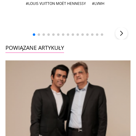
#LOUIS VUITTON MOËT HENNESSY
#LVMH
Andrzej i Marta Sterniccy
Marta i
▶
POWIĄZANE ARTYKUŁY