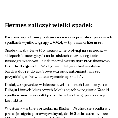
Hermes zaliczył wielki spadek
Parę miesięcy temu pisaliśmy na naszym portalu o pokaźnych
spadkach wyników grupy
LVMH
, w tym marki
Hermès
.
Spadek liczby turystów negatywnie wpłynął na sprzedaż w
sklepach koncesyjnych na lotniskach oraz w regionie
Bliskiego Wschodu. Jak tłumaczył wtedy dyrektor finansowy
Eric du Halgouet
– W styczniu i lutym odnotowaliśmy
bardzo dobre, dwucyfrowe wzrosty, natomiast marzec
przyniósł gwałtowne zatrzymanie sprzedaży –
Dodał, że sprzedaż w luksusowych centrach handlowych w
Dubaju i innych kluczowych lokalizacjach w regionie Zatoki
spadła w marcu aż o
40 proc
. (było to chwilę po eskalacji
konfliktu).
W całym kwartale sprzedaż na Bliskim Wschodzie spadła o
6
proc.
(w ujęciu porównywalnym), do
160 mln euro,
wobec