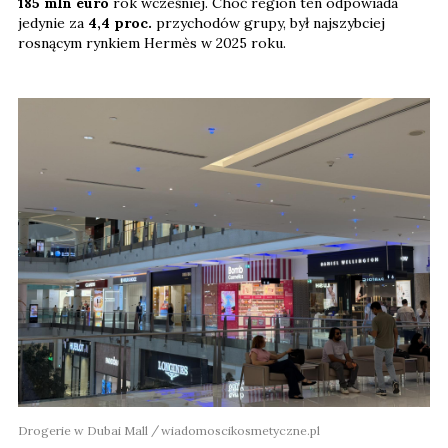
185 mln euro
rok wcześniej. Choć region ten odpowiada
jedynie za
4,4 proc.
przychodów grupy, był najszybciej
rosnącym rynkiem Hermès w 2025 roku.
Drogerie w Dubai Mall
wiadomoscikosmetyczne.pl