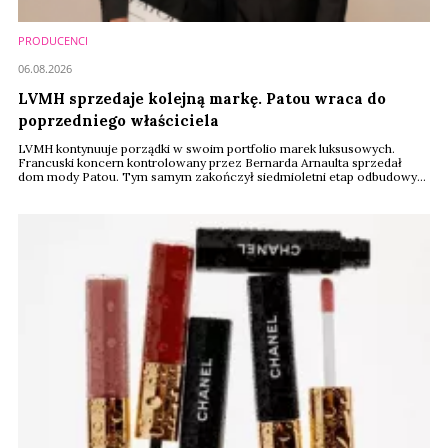
PRODUCENCI
06.08.2026
LVMH sprzedaje kolejną markę. Patou wraca do
poprzedniego właściciela
LVMH kontynuuje porządki w swoim portfolio marek luksusowych.
Francuski koncern kontrolowany przez Bernarda Arnaulta sprzedał
dom mody Patou. Tym samym zakończył siedmioletni etap odbudowy
historycznej marki. Nowym właścicielem został indyjski przedsiębiorca
Dilesh Mehta, który zna Patou doskonale. To właśnie od niego LVMH
odkupiło większościowy pakiet udziałów w 2018 roku.