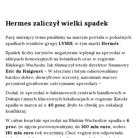
Hermes zaliczył wielki spadek
Parę miesięcy temu pisaliśmy na naszym portalu o pokaźnych
spadkach wyników grupy
LVMH
, w tym marki
Hermès
.
Spadek liczby turystów negatywnie wpłynął na sprzedaż w
sklepach koncesyjnych na lotniskach oraz w regionie
Bliskiego Wschodu. Jak tłumaczył wtedy dyrektor finansowy
Eric du Halgouet
– W styczniu i lutym odnotowaliśmy
bardzo dobre, dwucyfrowe wzrosty, natomiast marzec
przyniósł gwałtowne zatrzymanie sprzedaży –
Dodał, że sprzedaż w luksusowych centrach handlowych w
Dubaju i innych kluczowych lokalizacjach w regionie Zatoki
spadła w marcu aż o
40 proc
. (było to chwilę po eskalacji
konfliktu).
W całym kwartale sprzedaż na Bliskim Wschodzie spadła o
6
proc.
(w ujęciu porównywalnym), do
160 mln euro,
wobec
185 mln euro
rok wcześniej. Choć region ten odpowiada