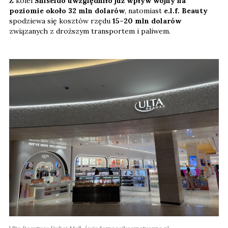
Z kolei
Shiseido uwzględniło już wpływ wojny na
poziomie około 32 mln dolarów
, natomiast
e.l.f. Beauty
spodziewa się kosztów rzędu
15–20 mln dolarów
związanych z droższym transportem i paliwem.