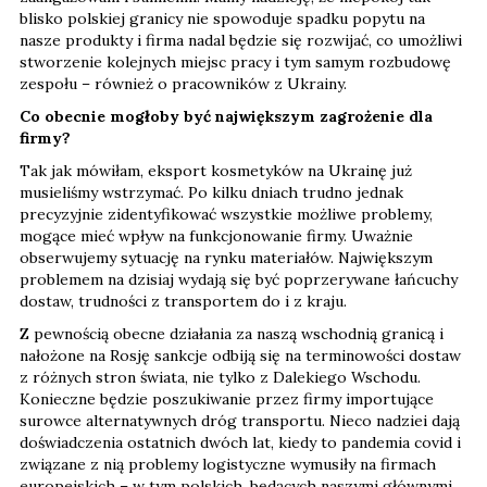
blisko polskiej granicy nie spowoduje spadku popytu na
nasze produkty i firma nadal będzie się rozwijać, co umożliwi
stworzenie kolejnych miejsc pracy i tym samym rozbudowę
zespołu – również o pracowników z Ukrainy.
Co obecnie mogłoby być największym zagrożenie dla
firmy?
Tak jak mówiłam, eksport kosmetyków na Ukrainę już
musieliśmy wstrzymać. Po kilku dniach trudno jednak
precyzyjnie zidentyfikować wszystkie możliwe problemy,
mogące mieć wpływ na funkcjonowanie firmy. Uważnie
obserwujemy sytuację na rynku materiałów. Największym
problemem na dzisiaj wydają się być poprzerywane łańcuchy
dostaw, trudności z transportem do i z kraju.
Z pewnością obecne działania za naszą wschodnią granicą i
nałożone na Rosję sankcje odbiją się na terminowości dostaw
z różnych stron świata, nie tylko z Dalekiego Wschodu.
Konieczne będzie poszukiwanie przez firmy importujące
surowce alternatywnych dróg transportu. Nieco nadziei dają
doświadczenia ostatnich dwóch lat, kiedy to pandemia covid i
związane z nią problemy logistyczne wymusiły na firmach
europejskich – w tym polskich, będących naszymi głównymi