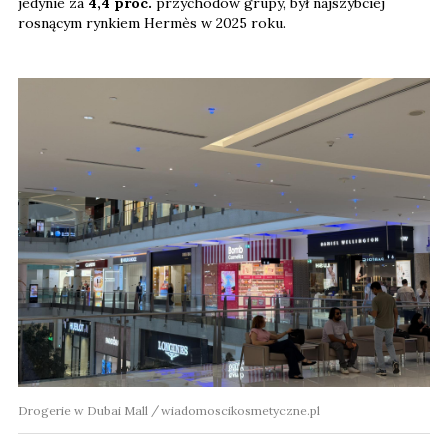
jedynie za
4,4 proc.
przychodów grupy, był najszybciej
rosnącym rynkiem Hermès w 2025 roku.
Drogerie w Dubai Mall
wiadomoscikosmetyczne.pl