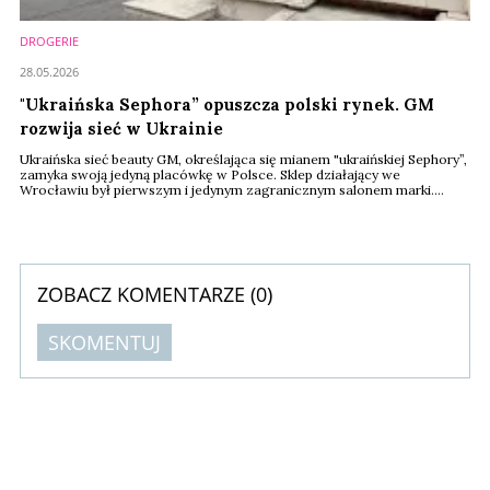
DROGERIE
28.05.2026
"Ukraińska Sephora” opuszcza polski rynek. GM
rozwija sieć w Ukrainie
Ukraińska sieć beauty GM, określająca się mianem "ukraińskiej Sephory”,
zamyka swoją jedyną placówkę w Polsce. Sklep działający we
Wrocławiu był pierwszym i jedynym zagranicznym salonem marki.
Firma deklaruje jednak dalszy rozwój na rodzimym rynku, gdzie posiada
już niemal 30 perfumerii i intensywnie rozwija sprzedaż online.
ZOBACZ KOMENTARZE (
0
)
SKOMENTUJ
Komentarze (
0
)
Nie znaleziono komentarzy
Zostaw swoje komentarze
Imię (Wymagane)