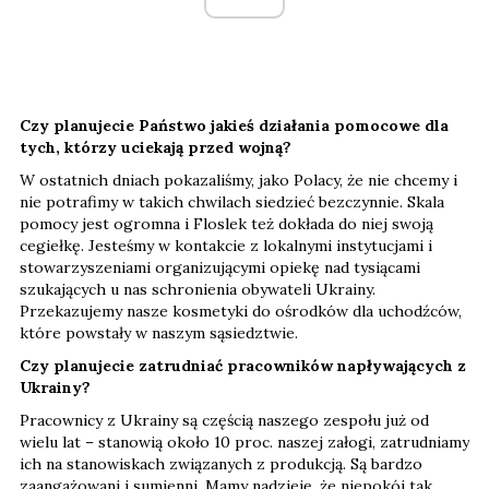
Czy planujecie Państwo jakieś działania pomocowe dla
tych, którzy uciekają przed wojną?
W ostatnich dniach pokazaliśmy, jako Polacy, że nie chcemy i
nie potrafimy w takich chwilach siedzieć bezczynnie. Skala
pomocy jest ogromna i Floslek też dokłada do niej swoją
cegiełkę. Jesteśmy w kontakcie z lokalnymi instytucjami i
stowarzyszeniami organizującymi opiekę nad tysiącami
szukających u nas schronienia obywateli Ukrainy.
Przekazujemy nasze kosmetyki do ośrodków dla uchodźców,
które powstały w naszym sąsiedztwie.
Czy planujecie zatrudniać pracowników napływających z
Ukrainy?
Pracownicy z Ukrainy są częścią naszego zespołu już od
wielu lat – stanowią około 10 proc. naszej załogi, zatrudniamy
ich na stanowiskach związanych z produkcją. Są bardzo
zaangażowani i sumienni. Mamy nadzieję, że niepokój tak