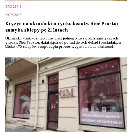
DROGERIE
24.06.2026
Kryzys na ukraińskim rynku beauty. Sieć Prostor
zamyka sklepy po 21 latach
Ukraiński rynek kosmetyczny traci jednego ze swoich największych
graczy. Sieć Prostor, działająca od ponad dwóch dekad i posiadająca
blisko 470 sklepów, rozpoczęła proces wygaszania działalności.
Decyzja oznacza zakończenie funkcjonowania jednej z
najważniejszych sieci beauty w kraju, która przez lata oferowała
kosmetyki, perfumy i produkty pielęgnacyjne zarówno marek
międzynarodowych, jak i własnych.