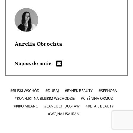
Aurelia Obrochta
Napisz do mnie:
#BLISKI WSCHÓD
#DUBAJ
#RYNEK BEAUTY
#SEPHORA
#KONFLIKT NA BLISKIM WSCHODZIE
#CIEŚNINA ORMUZ
#KIKO MILANO
#ŁANCUCH DOSTAW
#RETAIL BEAUTY
#WOJNA USA IRAN