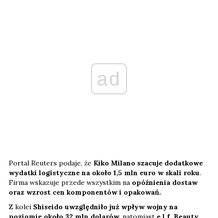
ad
Portal Reuters podaje, że
Kiko Milano szacuje dodatkowe
wydatki logistyczne na około 1,5 mln euro w skali roku
.
Firma wskazuje przede wszystkim na
opóźnienia dostaw
oraz wzrost cen komponentów i opakowań.
Z kolei
Shiseido uwzględniło już wpływ wojny na
poziomie około 32 mln dolarów
, natomiast
e.l.f. Beauty