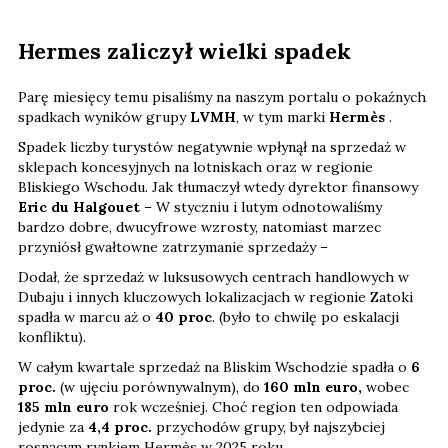
Hermes zaliczył wielki spadek
Parę miesięcy temu pisaliśmy na naszym portalu o pokaźnych
spadkach wyników grupy
LVMH
, w tym marki
Hermès
.
Spadek liczby turystów negatywnie wpłynął na sprzedaż w
sklepach koncesyjnych na lotniskach oraz w regionie
Bliskiego Wschodu. Jak tłumaczył wtedy dyrektor finansowy
Eric du Halgouet
– W styczniu i lutym odnotowaliśmy
bardzo dobre, dwucyfrowe wzrosty, natomiast marzec
przyniósł gwałtowne zatrzymanie sprzedaży –
Dodał, że sprzedaż w luksusowych centrach handlowych w
Dubaju i innych kluczowych lokalizacjach w regionie Zatoki
spadła w marcu aż o
40 proc
. (było to chwilę po eskalacji
konfliktu).
W całym kwartale sprzedaż na Bliskim Wschodzie spadła o
6
proc.
(w ujęciu porównywalnym), do
160 mln euro,
wobec
185 mln euro
rok wcześniej. Choć region ten odpowiada
jedynie za
4,4 proc.
przychodów grupy, był najszybciej
rosnącym rynkiem Hermès w 2025 roku.