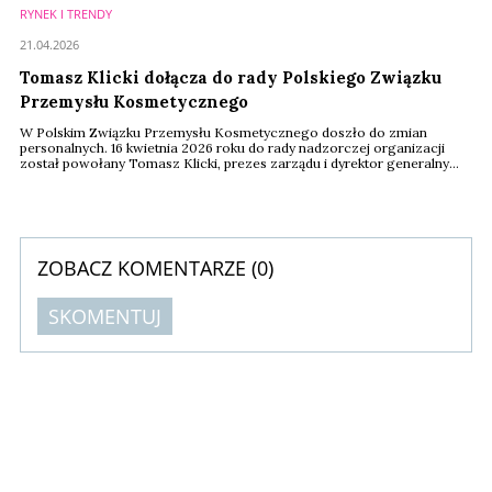
RYNEK I TRENDY
21.04.2026
Tomasz Klicki dołącza do rady Polskiego Związku
Przemysłu Kosmetycznego
W Polskim Związku Przemysłu Kosmetycznego doszło do zmian
personalnych. 16 kwietnia 2026 roku do rady nadzorczej organizacji
został powołany Tomasz Klicki, prezes zarządu i dyrektor generalny
Dax Cosmetics.
ZOBACZ KOMENTARZE (
0
)
SKOMENTUJ
Komentarze (
0
)
Nie znaleziono komentarzy
Zostaw swoje komentarze
Imię (Wymagane)