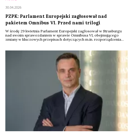
30.04.2026
PZPK: Parlament Europejski zagłosował nad
pakietem Omnibus VI. Przed nami trilogi
W środę 29 kwietnia Parlament Europejski zagłosował w Strasburgu
nad swoim sprawozdaniem w sprawie Omnibusa VI, obejmującego
zmiany w kluczowych przepisach dotyczących m.in. rozporządzenia
kosmetycznego. Zostało ono przyjęte znaczną większością głosów
(540 za, 60 przeciw, 45 wstrzymujących się) i będzie stanowiło
stanowisko negocjacyjne Parlamentu Europejskiego w trilogach –
informuje Polski Związek Przemysłu Kosmetycznego ...