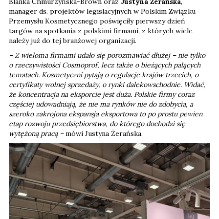
Blanka Chmurzyńska-Brown oraz
Justyna Żerańska
,
manager ds. projektów legislacyjnych w Polskim Związku
Przemysłu Kosmetycznego poświęciły pierwszy dzień
targów na spotkania z polskimi firmami, z których wiele
należy już do tej branżowej organizacji.
– Z wieloma firmami udało się porozmawiać dłużej – nie tylko
o rzeczywistości Cosmoprof, lecz także o bieżących palących
tematach. Kosmetyczni pytają o regulacje krajów trzecich, o
certyfikaty wolnej sprzedaży, o rynki dalekowschodnie. Widać,
że koncentracja na eksporcie jest duża. Polskie firmy coraz
częściej udowadniają, że nie ma rynków nie do zdobycia, a
szeroko zakrojona ekspansja eksportowa to po prostu pewien
etap rozwoju przedsiębiorstwa, do którego dochodzi się
wytężoną pracą –
mówi Justyna Żerańska.