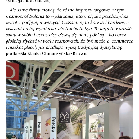
sytuacją ekonomiczną.
– Ale same firmy mówią, że różne imprezy targowe, w tym
Cosmoprof Bolonia to wydarzenia, które ciężko przeliczyć na
zwrot z podjętej inwestycji. Czasami są to korzyści bardziej, a
czasami mniej wymierne, ale trzeba tu być. Te targi to wartość
sama w sobie i uczestnicy cieszą się nimi, póki są – bo coraz
głośniej słychać w wielu rozmowach, że być może e-commerce
i market place’y już niedługo wyprą tradycyjną dystrybucję –
podkreśla Blanka Chmurzyńska-Brown.