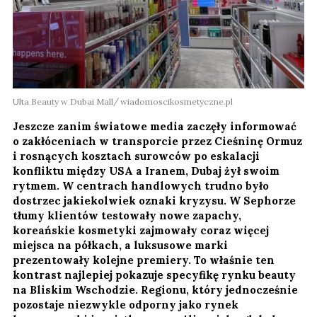
Ulta Beauty w Dubai Mall
wiadomoscikosmetyczne.pl
Jeszcze zanim światowe media zaczęły informować
o zakłóceniach w transporcie przez Cieśninę Ormuz
i rosnących kosztach surowców po eskalacji
konfliktu między USA a Iranem, Dubaj żył swoim
rytmem. W centrach handlowych trudno było
dostrzec jakiekolwiek oznaki kryzysu. W Sephorze
tłumy klientów testowały nowe zapachy,
koreańskie kosmetyki zajmowały coraz więcej
miejsca na półkach, a luksusowe marki
prezentowały kolejne premiery. To właśnie ten
kontrast najlepiej pokazuje specyfikę rynku beauty
na Bliskim Wschodzie. Regionu, który jednocześnie
pozostaje niezwykle odporny jako rynek