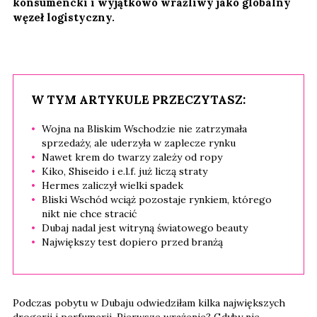
konsumencki i wyjątkowo wrażliwy jako globalny
węzeł logistyczny.
W TYM ARTYKULE PRZECZYTASZ:
Wojna na Bliskim Wschodzie nie zatrzymała
sprzedaży, ale uderzyła w zaplecze rynku
Nawet krem do twarzy zależy od ropy
Kiko, Shiseido i e.l.f. już liczą straty
Hermes zaliczył wielki spadek
Bliski Wschód wciąż pozostaje rynkiem, którego
nikt nie chce stracić
Dubaj nadal jest witryną światowego beauty
Największy test dopiero przed branżą
Podczas pobytu w Dubaju odwiedziłam kilka największych
drogerii i perfumerii. Pierwsze wrażenie? Gdyby nie