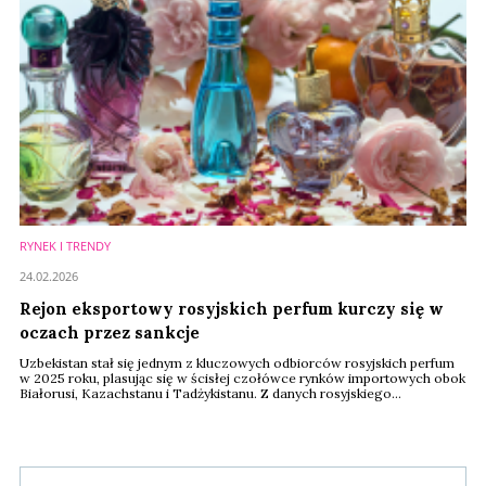
RYNEK I TRENDY
24.02.2026
Rejon eksportowy rosyjskich perfum kurczy się w
oczach przez sankcje
Uzbekistan stał się jednym z kluczowych odbiorców rosyjskich perfum
w 2025 roku, plasując się w ścisłej czołówce rynków importowych obok
Białorusi, Kazachstanu i Tadżykistanu. Z danych rosyjskiego
Ministerstwa Przemysłu i Handlu wynika, że kraj ten odpowiadał za 26,4
proc. całkowitego eksportu perfum z Rosji w analizowanym okresie.