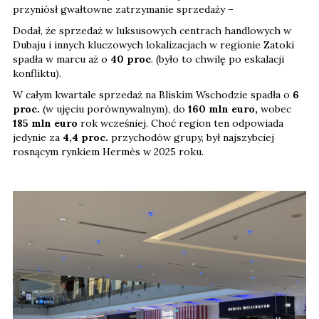
przyniósł gwałtowne zatrzymanie sprzedaży –
Dodał, że sprzedaż w luksusowych centrach handlowych w
Dubaju i innych kluczowych lokalizacjach w regionie Zatoki
spadła w marcu aż o
40 proc
. (było to chwilę po eskalacji
konfliktu).
W całym kwartale sprzedaż na Bliskim Wschodzie spadła o
6
proc.
(w ujęciu porównywalnym), do
160 mln euro,
wobec
185 mln euro
rok wcześniej. Choć region ten odpowiada
jedynie za
4,4 proc.
przychodów grupy, był najszybciej
rosnącym rynkiem Hermès w 2025 roku.