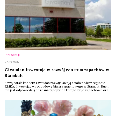
INNOWACJE
27.03.2026
Givaudan inwestuje w rozwój centrum zapachów w
Stambule
Szwajcarski koncern Givaudan rozwija swoją działalność w regionie
EMEA, inwestując w rozbudowę biura zapachowego w Stambuł. Ruch
ten jest odpowiedzią na rosnący popyt na kompozycje zapachowe oraz
znaczenie Turcji jako jednego z kluczowych rynków wzrostu.