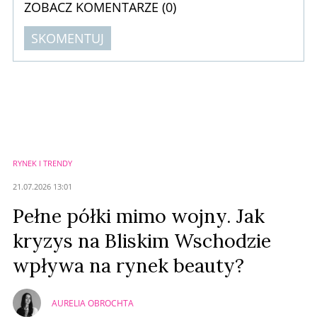
ZOBACZ KOMENTARZE (
0
)
SKOMENTUJ
Komentarze (
0
)
Nie znaleziono komentarzy
Zostaw swoje komentarze
Imię (Wymagane)
RYNEK I TRENDY
Anuluj
21.07.2026 13:01
Prześlij komentarz
Pełne półki mimo wojny. Jak
kryzys na Bliskim Wschodzie
wpływa na rynek beauty?
AURELIA OBROCHTA