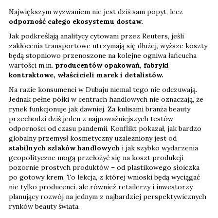
Największym wyzwaniem nie jest dziś sam popyt, lecz
odporność całego ekosystemu dostaw.
Jak podkreślają analitycy cytowani przez Reuters, jeśli
zakłócenia transportowe utrzymają się dłużej, wyższe koszty
będą stopniowo przenoszone na kolejne ogniwa łańcucha
wartości m.in.
producentów opakowań, fabryki
kontraktowe, właścicieli marek i detalistów.
Na razie konsumenci w Dubaju niemal tego nie odczuwają.
Jednak pełne półki w centrach handlowych nie oznaczają, że
rynek funkcjonuje jak dawniej. Za kulisami branża beauty
przechodzi dziś jeden z najpoważniejszych testów
odporności od czasu pandemii. Konflikt pokazał, jak bardzo
globalny przemysł kosmetyczny uzależniony jest od
stabilnych szlaków handlowych
i jak szybko wydarzenia
geopolityczne mogą przełożyć się na koszt produkcji
pozornie prostych produktów – od plastikowego słoiczka
po gotowy krem. To lekcja, z której wnioski będą wyciągać
nie tylko producenci, ale również retailerzy i inwestorzy
planujący rozwój na jednym z najbardziej perspektywicznych
rynków beauty świata.