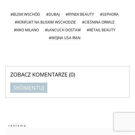
#BLISKI WSCHÓD
#DUBAJ
#RYNEK BEAUTY
#SEPHORA
#KONFLIKT NA BLISKIM WSCHODZIE
#CIEŚNINA ORMUZ
#KIKO MILANO
#ŁANCUCH DOSTAW
#RETAIL BEAUTY
#WOJNA USA IRAN
ZOBACZ KOMENTARZE (
0
)
SKOMENTUJ
Komentarze (
0
)
Nie znaleziono komentarzy
Zostaw swoje komentarze
Imię (Wymagane)