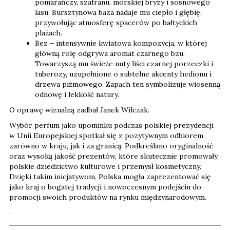
pomarańczy, szafranu, morskiej bryzy i sosnowego
lasu. Bursztynowa baza nadaje mu ciepło i głębię,
przywołując atmosferę spacerów po bałtyckich
plażach.
Bez – intensywnie kwiatowa kompozycja, w której
główną rolę odgrywa aromat czarnego bzu.
Towarzyszą mu świeże nuty liści czarnej porzeczki i
tuberozy, uzupełnione o subtelne akcenty hedionu i
drzewa piżmowego. Zapach ten symbolizuje wiosenną
odnowę i lekkość natury.
O oprawę wizualną zadbał Janek Wilczak.
Wybór perfum jako upominku podczas polskiej prezydencji
w Unii Europejskiej spotkał się z pozytywnym odbiorem
zarówno w kraju, jak i za granicą. Podkreślano oryginalność
oraz wysoką jakość prezentów, które skutecznie promowały
polskie dziedzictwo kulturowe i przemysł kosmetyczny.
Dzięki takim inicjatywom, Polska mogła zaprezentować się
jako kraj o bogatej tradycji i nowoczesnym podejściu do
promocji swoich produktów na rynku międzynarodowym.