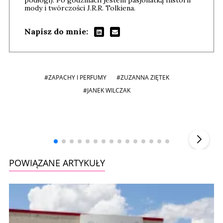
podłogi). Po godzinach jestem pasjonatką historii
mody i twórczości J.R.R. Tolkiena.
Napisz do mnie:
#ZAPACHY I PERFUMY
#ZUZANNA ZIĘTEK
#JANEK WILCZAK
Andrzej i Marta Sterniccy
Michał 
▶
POWIĄZANE ARTYKUŁY