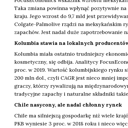
FocusEconomics wskaźnik wzrostu meksykański
Taka zmiana powinna wpłynąć pozytywnie na 
kraju. Jego wzrost do 9,7 mld jest przewidyw
Colgate-Palmolive rządzi na meksykańskim ry
zapachów. Jest nadal duże zapotrzebowanie 
Kolumbia stawia na lokalnych producentó
Kolumbia miała ostatnio trudniejszy ekonomic
kosmetyczny, się odbija. Analitycy FocusEcon
proc. w 2019. Wartość kolumbijskiego rynku s
200 mln dol., czyli CAGR jest nieco mniej imp
graczy, którzy rywalizują na międzynarodowy
tradycyjne zapachy i naturalne składniki takie 
Chile nasycony, ale nadal chłonny rynek
Chile ma silniejszą gospodarkę niż wiele kr
PKB wyniesie 3 proc. w 2018 roku i nieco wię