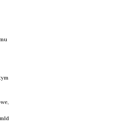
 mu
 tym
owe,
 mld