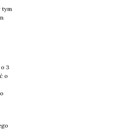
w tym
rn
 o 3
ć o
ło
ego