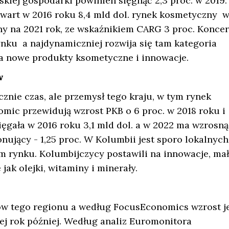
ej gospodarki powinien sięgnąć 2,3 proc. w 2019.
wart w 2016 roku 8,4 mld dol. rynek kosmetyczny 
any na 2021 rok, ze wskaźnikiem CARG 3 proc. Konce
nku a najdynamiczniej rozwija się tam kategoria
na nowe produkty ksometyczne i innowacje.
w
znie czas, ale przemysł tego kraju, w tym rynek
omic przewidują wzrost PKB o 6 proc. w 2018 roku i
ięgała w 2016 roku 3,1 mld dol. a w 2022 ma wzrosną
onujący - 1,25 proc. W Kolumbii jest sporo lokalnych
m rynku. Kolumbijczycy postawili na innowacje, ma
jak olejki, witaminy i minerały.
ajów tego regionu a według FocusEconomics wzrost j
cej rok później. Według analiz Euromonitora