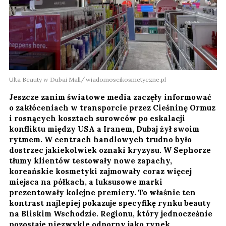
Ulta Beauty w Dubai Mall
wiadomoscikosmetyczne.pl
Jeszcze zanim światowe media zaczęły informować
o zakłóceniach w transporcie przez Cieśninę Ormuz
i rosnących kosztach surowców po eskalacji
konfliktu między USA a Iranem, Dubaj żył swoim
rytmem. W centrach handlowych trudno było
dostrzec jakiekolwiek oznaki kryzysu. W Sephorze
tłumy klientów testowały nowe zapachy,
koreańskie kosmetyki zajmowały coraz więcej
miejsca na półkach, a luksusowe marki
prezentowały kolejne premiery. To właśnie ten
kontrast najlepiej pokazuje specyfikę rynku beauty
na Bliskim Wschodzie. Regionu, który jednocześnie
pozostaje niezwykle odporny jako rynek