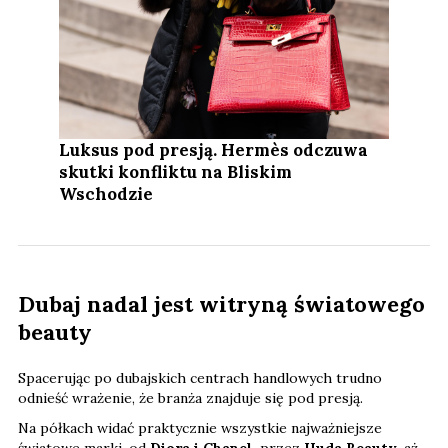
Luksus pod presją. Hermès odczuwa
skutki konfliktu na Bliskim
Wschodzie
Dubaj nadal jest witryną światowego
beauty
Spacerując po dubajskich centrach handlowych trudno
odnieść wrażenie, że branża znajduje się pod presją.
Na półkach widać praktycznie wszystkie najważniejsze
światowe marki, od
Diora i Chanel,
przez
Huda Beauty
, aż