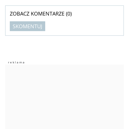
ZOBACZ KOMENTARZE (
0
)
SKOMENTUJ
Komentarze (
0
)
Nie znaleziono komentarzy
Zostaw swoje komentarze
Imię (Wymagane)
Anuluj
Prześlij komentarz