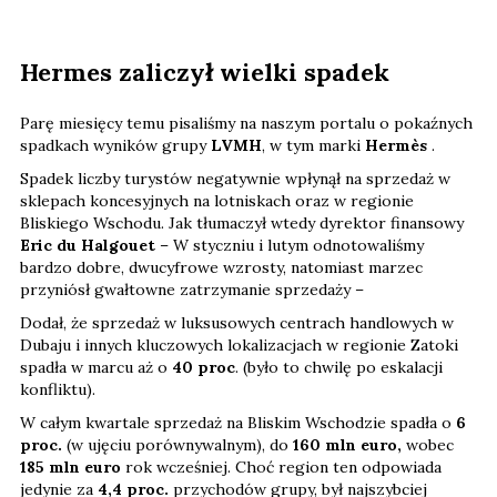
Hermes zaliczył wielki spadek
Parę miesięcy temu pisaliśmy na naszym portalu o pokaźnych
spadkach wyników grupy
LVMH
, w tym marki
Hermès
.
Spadek liczby turystów negatywnie wpłynął na sprzedaż w
sklepach koncesyjnych na lotniskach oraz w regionie
Bliskiego Wschodu. Jak tłumaczył wtedy dyrektor finansowy
Eric du Halgouet
– W styczniu i lutym odnotowaliśmy
bardzo dobre, dwucyfrowe wzrosty, natomiast marzec
przyniósł gwałtowne zatrzymanie sprzedaży –
Dodał, że sprzedaż w luksusowych centrach handlowych w
Dubaju i innych kluczowych lokalizacjach w regionie Zatoki
spadła w marcu aż o
40 proc
. (było to chwilę po eskalacji
konfliktu).
W całym kwartale sprzedaż na Bliskim Wschodzie spadła o
6
proc.
(w ujęciu porównywalnym), do
160 mln euro,
wobec
185 mln euro
rok wcześniej. Choć region ten odpowiada
jedynie za
4,4 proc.
przychodów grupy, był najszybciej