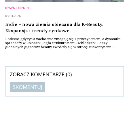
RYNEK I TRENDY
03.04.2026
Indie – nowa ziemia obiecana dla K-Beauty.
Ekspansja i trendy rynkowe
Podczas gdy rynki zachodnie zmagają się z przesyceniem, a dynamika
sprzedaży w Chinach uległa strukturalnemu schłodzeniu, oczy
globalnych gigantów beauty zwróciły się w stronę subkontynentu
indyjskiego. Jak wynika z najnowszego raportu Personal Care Insights,
Indie stały się kluczowym polem bitwy dla południowokoreańskich
marek. To już nie tylko „trend”, to strategiczna migracja kapitału i
technologii, która w 2026 roku ...
ZOBACZ KOMENTARZE (
0
)
SKOMENTUJ
Komentarze (
0
)
Nie znaleziono komentarzy
Zostaw swoje komentarze
Imię (Wymagane)