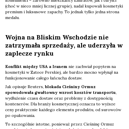
konsumenci – zarówno mieszkańcy Emiratów, jak i turyści
(choć w nieco mniej licznej grupie), nadal kupowali kosmetyki
premium i luksusowe zapachy. To jednak tylko jedna strona
medalu.
Wojna na Bliskim Wschodzie nie
zatrzymała sprzedaży, ale uderzyła w
zaplecze rynku
Konflikt między USA a Iranem
nie zachwiał popytem na
kosmetyki w Zatoce Perskiej, ale bardzo mocno wpłynął na
funkcjonowanie całego łańcucha dostaw.
Jak opisuje Reuters,
blokada Cieśniny Ormuz
spowodowała gwałtowny wzrost kosztów transportu
,
wydłużenie czasu dostaw oraz problemy z dostępnością
kontenerów. Dla branży kosmetycznej oznacza to wyższe
ceny praktycznie każdego elementu produktu, od surowców
po opakowania.
To szczególnie istotne, ponieważ przez Cieśninę Ormuz