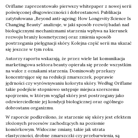
Oriflame zaprezentowało pierwszy whitepaper z nowej serii
poświęconej długowieczności i dobrostanowi. Publikacja
zatytułowana „Beyond anti-ageing: How Longevity Science Is
Changing Beauty” analizuje, w jaki sposób rozwój badań nad
biologicznymi mechanizmami starzenia wpływa na kierunek
rozwoju branży kosmetycznej oraz zmienia sposób
postrzegania pielęgnacji skóry. Kolejna część serii ma ukazać
się jeszcze w tym roku.
Autorzy raportu wskazują, że przez wiele lat komunikacja
marketingowa sektora beauty opierała się przede wszystkim
na walce z oznakami starzenia. Dominowały przekazy
koncentrujące się na redukcji zmarszczek, poprawie
jędrności czy wyrównywaniu kolorytu skóry. Według Oriflame
takie podejście stopniowo ustępuje miejsca szerszemu
spojrzeniu, w którym wygląd skóry jest postrzegany jako
odzwierciedlenie jej kondycji biologicznej oraz ogólnego
dobrostanu organizmu.
W raporcie podkreślono, że starzenie się skóry jest efektem
złożonych procesów zachodzących na poziomie
komórkowym. Widoczne zmiany, takie jak utrata
elastyczności, drobne zmarszczki czy przebarwienia, są