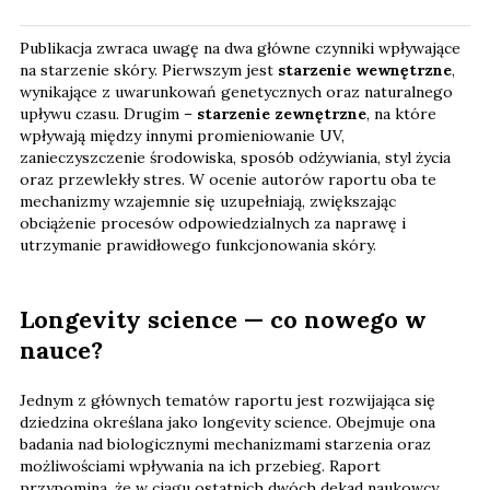
Publikacja zwraca uwagę na dwa główne czynniki wpływające
na starzenie skóry. Pierwszym jest
starzenie wewnętrzne
,
wynikające z uwarunkowań genetycznych oraz naturalnego
upływu czasu. Drugim –
starzenie zewnętrzne
, na które
wpływają między innymi promieniowanie UV,
zanieczyszczenie środowiska, sposób odżywiania, styl życia
oraz przewlekły stres. W ocenie autorów raportu oba te
mechanizmy wzajemnie się uzupełniają, zwiększając
obciążenie procesów odpowiedzialnych za naprawę i
utrzymanie prawidłowego funkcjonowania skóry.
Longevity science — co nowego w
nauce?
Jednym z głównych tematów raportu jest rozwijająca się
dziedzina określana jako longevity science. Obejmuje ona
badania nad biologicznymi mechanizmami starzenia oraz
możliwościami wpływania na ich przebieg. Raport
przypomina, że w ciągu ostatnich dwóch dekad naukowcy