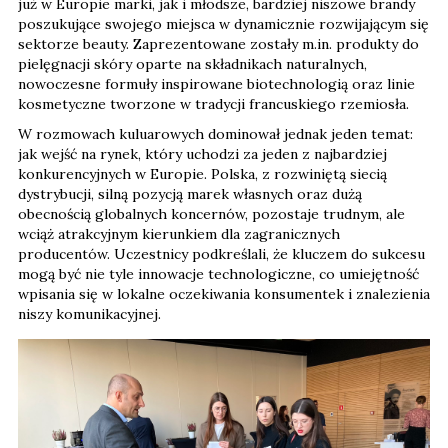
już w Europie marki, jak i młodsze, bardziej niszowe brandy
poszukujące swojego miejsca w dynamicznie rozwijającym się
sektorze beauty. Zaprezentowane zostały m.in. produkty do
pielęgnacji skóry oparte na składnikach naturalnych,
nowoczesne formuły inspirowane biotechnologią oraz linie
kosmetyczne tworzone w tradycji francuskiego rzemiosła.
W rozmowach kuluarowych dominował jednak jeden temat:
jak wejść na rynek, który uchodzi za jeden z najbardziej
konkurencyjnych w Europie. Polska, z rozwiniętą siecią
dystrybucji, silną pozycją marek własnych oraz dużą
obecnością globalnych koncernów, pozostaje trudnym, ale
wciąż atrakcyjnym kierunkiem dla zagranicznych
producentów. Uczestnicy podkreślali, że kluczem do sukcesu
mogą być nie tyle innowacje technologiczne, co umiejętność
wpisania się w lokalne oczekiwania konsumentek i znalezienia
niszy komunikacyjnej.