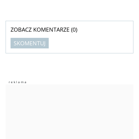
ZOBACZ KOMENTARZE (
0
)
SKOMENTUJ
Komentarze (
0
)
Nie znaleziono komentarzy
Zostaw swoje komentarze
Imię (Wymagane)
Anuluj
Prześlij komentarz