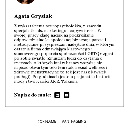
Agata Grysiak
Z wykształcenia neuropsycholożka, z zawodu
specjalistka ds. marketingu i copywriterka. W
swojej pracy kładę nacisk na podkreślanie
odpowiedzialności społecznej biznesu; uparcie i
metodycznie przyspieszam nadejście dnia, w którym
ostatnia firma odmawiająca klarownego i
stanowczego poparcia społeczności LGBTQ+ zgasi
po sobie światło. Zmuszam ludzi do czytania o
rzeczach, o których inni w branży wstydzą się
napisać otwartym tekstem (tak, sexual wellness i
zdrowie menstruacyjne to też jest nasz kawałek
podłogi). Po godzinach jestem pasjonatką historii
mody i twórczości J.R.R. Tolkiena.
Napisz do mnie:
#ORIFLAME
#ANTI-AGEING