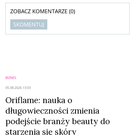
ZOBACZ KOMENTARZE (
0
)
SKOMENTUJ
Komentarze (
0
)
Nie znaleziono komentarzy
Zostaw swoje komentarze
Imię (Wymagane)
BIZNES
Anuluj
05.08.2026 13:03
Prześlij komentarz
Oriflame: nauka o
długowieczności zmienia
podejście branży beauty do
starzenia się skóry