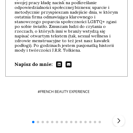
swojej pracy kładę nacisk na podkreślanie
odpowiedzialności społecznej biznesu; uparcie i
metodycznie przyspieszam nadejście dnia, w którym
ostatnia firma odmawiająca klarownego i
stanowczego poparcia społeczności LGBTQ+ zgasi
po sobie światło. Zmuszam ludzi do czytania o
rzeczach, o których inni w branży wstydzą się
napisać otwartym tekstem (tak, sexual wellness i
zdrowie menstruacyjne to też jest nasz kawałek
podłogi). Po godzinach jestem pasjonatką historii
mody i twórczości J.R.R. Tolkiena.
Napisz do mnie:
#FRENCH BEAUTY EXPERIENCE
Andrzej i Marta Sterniccy
Marta i
▶