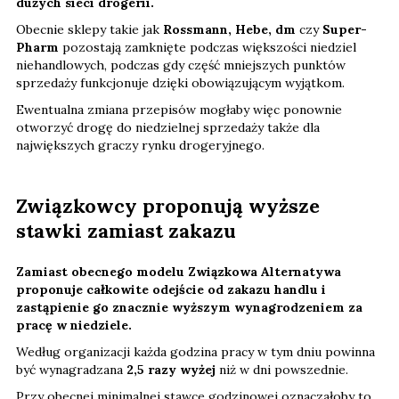
dużych sieci drogerii.
Obecnie sklepy takie jak
Rossmann, Hebe, dm
czy
Super-
Pharm
pozostają zamknięte podczas większości niedziel
niehandlowych, podczas gdy część mniejszych punktów
sprzedaży funkcjonuje dzięki obowiązującym wyjątkom.
Ewentualna zmiana przepisów mogłaby więc ponownie
otworzyć drogę do niedzielnej sprzedaży także dla
największych graczy rynku drogeryjnego.
Związkowcy proponują wyższe
stawki zamiast zakazu
Zamiast obecnego modelu Związkowa Alternatywa
proponuje całkowite odejście od zakazu handlu i
zastąpienie go znacznie wyższym wynagrodzeniem za
pracę w niedziele.
Według organizacji każda godzina pracy w tym dniu powinna
być wynagradzana
2,5 razy wyżej
niż w dni powszednie.
Przy obecnej minimalnej stawce godzinowej oznaczałoby to