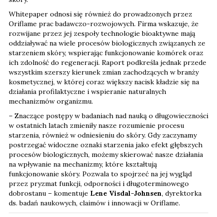
Whitepaper odnosi się również do prowadzonych przez
Oriflame prac badawczo-rozwojowych. Firma wskazuje, że
rozwijane przez jej zespoły technologie bioaktywne mają
oddziaływać na wiele procesów biologicznych związanych ze
starzeniem skóry, wspierając funkcjonowanie komórek oraz
ich zdolność do regeneracji. Raport podkreśla jednak przede
wszystkim szerszy kierunek zmian zachodzących w branży
kosmetycznej, w której coraz większy nacisk kładzie się na
działania profilaktyczne i wspieranie naturalnych
mechanizmów organizmu.
– Znaczące postępy w badaniach nad nauką o długowieczności
w ostatnich latach zmieniły nasze rozumienie procesu
starzenia, również w odniesieniu do skóry. Gdy zaczynamy
postrzegać widoczne oznaki starzenia jako efekt głębszych
procesów biologicznych, możemy skierować nasze działania
na wpływanie na mechanizmy, które kształtują
funkcjonowanie skóry. Pozwala to spojrzeć na jej wygląd
przez pryzmat funkcji, odporności i długoterminowego
dobrostanu – komentuje
Lene Visdal-Johnsen
, dyrektorka
ds. badań naukowych, claimów i innowacji w Oriflame.