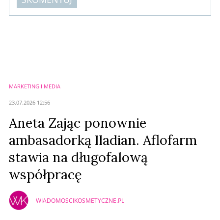
Komentarze (
0
)
Nie znaleziono komentarzy
Zostaw swoje komentarze
Imię (Wymagane)
MARKETING I MEDIA
Anuluj
23.07.2026 12:56
Prześlij komentarz
Aneta Zając ponownie
ambasadorką Iladian. Aflofarm
stawia na długofalową
współpracę
WIADOMOSCIKOSMETYCZNE.PL