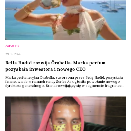
ZAPACHY
29.05.2026
Bella Hadid rozwija Ôrəbella. Marka perfum
pozyskała inwestora i nowego CEO
Marka perfumeryjna Ôrəbella, stworzona przez Bellę Hadid, pozyskała
finansowanie w ramach rundy Series A i ogłosiła powołanie nowego
dyrektora generalnego. Brand rozwijający się w segmencie fragrance
premium zapowiada dalszą ekspansję międzynarodową oraz wejście w
nowe kategorie produktowe.