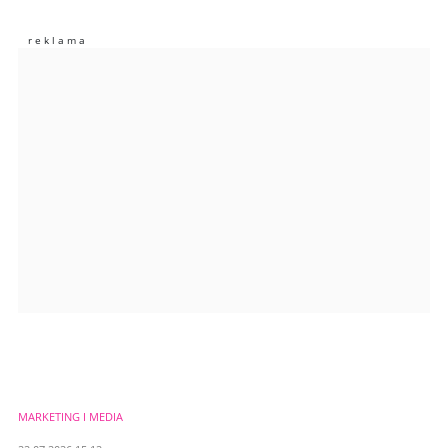
Nie znaleziono komentarzy
Zostaw swoje komentarze
Imię (Wymagane)
Anuluj
Prześlij komentarz
MARKETING I MEDIA