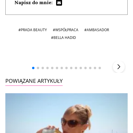
Napisz do mnie:
#PRADA BEAUTY
#WSPÓŁPRACA
#AMBASADOR
#BELLA HADID
Andrzej i Marta Sterniccy
Marta i
▶
POWIĄZANE ARTYKUŁY