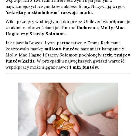
współpraca z twórcami internetowymi była jednym z
najważniejszych czynników sukcesu firmy. Nazywa ją wręcz
"sekretnym składnikiem" rozwoju marki
.
Wild, przejęty w ubiegłym roku przez Unilever, współpracuje
z takimi osobowościami jak
Emma Raducanu, Molly-Mae
Hague czy Stacey Solomon.
Jak ujawnia Bowes-Lyon, partnerstwo z Emmą Raducanu
kosztowało markę
miliony funtów
, natomiast kampanie z
Molly-Mae Hague i Stacey Solomon pochłonęły
setki tysięcy
funtów każda
. W przypadku największych gwiazd wartość
współpracy może sięgać nawet
1 mln funtów
.