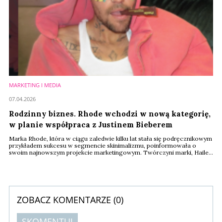
MARKETING I MEDIA
07.04.2026
Rodzinny biznes. Rhode wchodzi w nową kategorię,
w planie współpraca z Justinem Bieberem
Marka Rhode, która w ciągu zaledwie kilku lat stała się podręcznikowym
przykładem sukcesu w segmencie skinimalizmu, poinformowała o
swoim najnowszym projekcie marketingowym. Twórczyni marki, Hailey
Bieber, połączy tym razem siły z mężem Justinem Bieberem,
wprowadzając limitowaną kolekcję kosmetyków, która nie tylko
odświeża wizerunek marki, ale będzie też debiutem w zupełnie nowej
kategorii produktowej.
ZOBACZ KOMENTARZE (
0
)
SKOMENTUJ