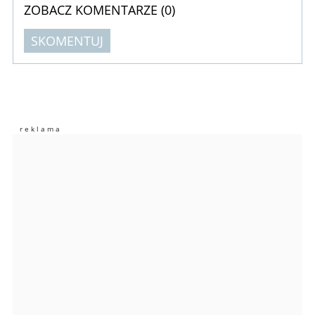
ZOBACZ KOMENTARZE (
0
)
SKOMENTUJ
Komentarze (
0
)
Nie znaleziono komentarzy
Zostaw swoje komentarze
Imię (Wymagane)
Anuluj
Prześlij komentarz