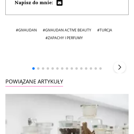
Napisz do mnie:
#GIVAUDAN
#GIVAUDAN ACTIVE BEAUTY
#TURCJA
#ZAPACHY I PERFUMY
Andrzej i Marta Sterniccy
Marta i
▶
POWIĄZANE ARTYKUŁY