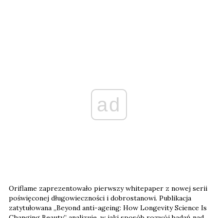
ad
Oriflame zaprezentowało pierwszy whitepaper z nowej serii
poświęconej długowieczności i dobrostanowi. Publikacja
zatytułowana „Beyond anti-ageing: How Longevity Science Is
Changing Beauty” analizuje, w jaki sposób rozwój badań nad