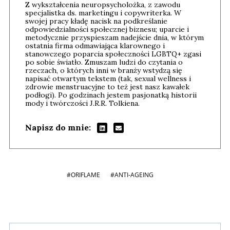
Z wykształcenia neuropsycholożka, z zawodu
specjalistka ds. marketingu i copywriterka. W
swojej pracy kładę nacisk na podkreślanie
odpowiedzialności społecznej biznesu; uparcie i
metodycznie przyspieszam nadejście dnia, w którym
ostatnia firma odmawiająca klarownego i
stanowczego poparcia społeczności LGBTQ+ zgasi
po sobie światło. Zmuszam ludzi do czytania o
rzeczach, o których inni w branży wstydzą się
napisać otwartym tekstem (tak, sexual wellness i
zdrowie menstruacyjne to też jest nasz kawałek
podłogi). Po godzinach jestem pasjonatką historii
mody i twórczości J.R.R. Tolkiena.
Napisz do mnie:
#ORIFLAME
#ANTI-AGEING