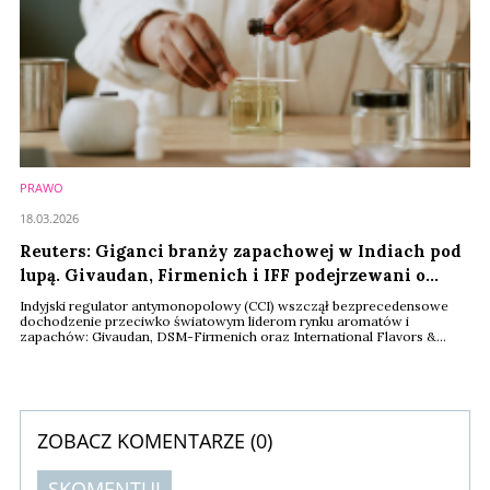
PRAWO
18.03.2026
Reuters: Giganci branży zapachowej w Indiach pod
lupą. Givaudan, Firmenich i IFF podejrzewani o
zmowę
Indyjski regulator antymonopolowy (CCI) wszczął bezprecedensowe
dochodzenie przeciwko światowym liderom rynku aromatów i
zapachów: Givaudan, DSM-Firmenich oraz International Flavors &
Fragrances (IFF). Jak wynika z ustaleń Reutersa, firmy te są
podejrzewane o zawieranie tzw. paktów o niepodbieraniu pracowników
(anti-poaching deals), co mogło prowadzić do zaniżania płac i
ograniczania swobody zawodowej ekspertów w sektorze.
ZOBACZ KOMENTARZE (
0
)
SKOMENTUJ