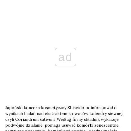
ad
Japoński koncern kosmetyczny Shiseido poinformował o
wynikach badań nad ekstraktem z owoców kolendry siewnej,
czyli Coriandrum sativum. Według firmy składnik wykazuje
podwójne działanie: pomaga usuwać komórki senescentne,
nazywane potocznie „komórkami zombie”, a jednocześnie