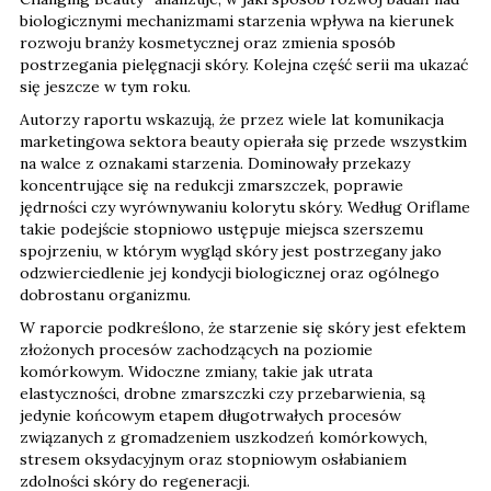
biologicznymi mechanizmami starzenia wpływa na kierunek
rozwoju branży kosmetycznej oraz zmienia sposób
postrzegania pielęgnacji skóry. Kolejna część serii ma ukazać
się jeszcze w tym roku.
Autorzy raportu wskazują, że przez wiele lat komunikacja
marketingowa sektora beauty opierała się przede wszystkim
na walce z oznakami starzenia. Dominowały przekazy
koncentrujące się na redukcji zmarszczek, poprawie
jędrności czy wyrównywaniu kolorytu skóry. Według Oriflame
takie podejście stopniowo ustępuje miejsca szerszemu
spojrzeniu, w którym wygląd skóry jest postrzegany jako
odzwierciedlenie jej kondycji biologicznej oraz ogólnego
dobrostanu organizmu.
W raporcie podkreślono, że starzenie się skóry jest efektem
złożonych procesów zachodzących na poziomie
komórkowym. Widoczne zmiany, takie jak utrata
elastyczności, drobne zmarszczki czy przebarwienia, są
jedynie końcowym etapem długotrwałych procesów
związanych z gromadzeniem uszkodzeń komórkowych,
stresem oksydacyjnym oraz stopniowym osłabianiem
zdolności skóry do regeneracji.