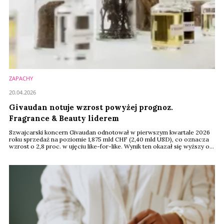
ZAPACHY
20.04.2026
Givaudan notuje wzrost powyżej prognoz.
Fragrance & Beauty liderem
Szwajcarski koncern Givaudan odnotował w pierwszym kwartale 2026
roku sprzedaż na poziomie 1,875 mld CHF (2,40 mld USD), co oznacza
wzrost o 2,8 proc. w ujęciu like-for-like. Wynik ten okazał się wyższy od
oczekiwań analityków, którzy prognozowali dynamikę na poziomie 1,9
proc..