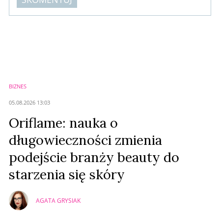
Komentarze (
0
)
Nie znaleziono komentarzy
Zostaw swoje komentarze
Imię (Wymagane)
BIZNES
Anuluj
05.08.2026 13:03
Prześlij komentarz
Oriflame: nauka o
długowieczności zmienia
podejście branży beauty do
starzenia się skóry
AGATA GRYSIAK