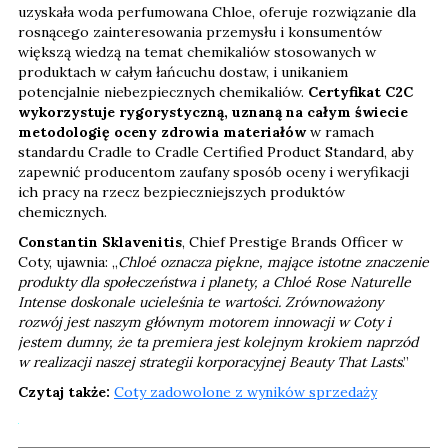
uzyskała woda perfumowana Chloe, oferuje rozwiązanie dla
rosnącego zainteresowania przemysłu i konsumentów
większą wiedzą na temat chemikaliów stosowanych w
produktach w całym łańcuchu dostaw, i unikaniem
potencjalnie niebezpiecznych chemikaliów.
Certyfikat C2C
wykorzystuje rygorystyczną, uznaną na całym świecie
metodologię oceny zdrowia materiałów
w ramach
standardu Cradle to Cradle Certified Product Standard, aby
zapewnić producentom zaufany sposób oceny i weryfikacji
ich pracy na rzecz bezpieczniejszych produktów
chemicznych.
Constantin Sklavenitis
, Chief Prestige Brands Officer w
Coty, ujawnia: „
Chloé oznacza piękne, mające istotne znaczenie
produkty dla społeczeństwa i planety, a Chloé Rose Naturelle
Intense doskonale ucieleśnia te wartości. Zrównoważony
rozwój jest naszym głównym motorem innowacji w Coty i
jestem dumny, że ta premiera jest kolejnym krokiem naprzód
w realizacji naszej strategii korporacyjnej Beauty That Lasts
.”
Czytaj także:
Coty zadowolone z wyników sprzedaży