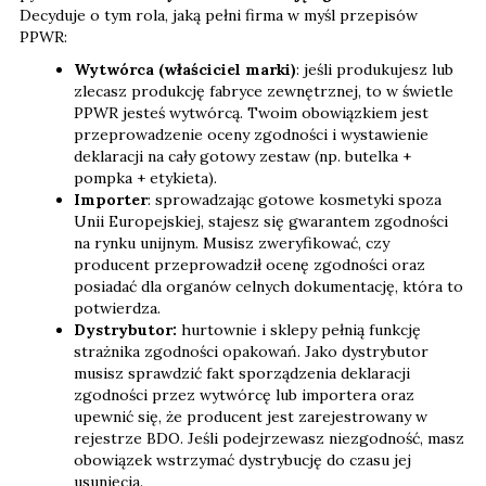
Decyduje o tym rola, jaką pełni firma w myśl przepisów
PPWR:
Wytwórca (właściciel marki)
: jeśli produkujesz lub
zlecasz produkcję fabryce zewnętrznej, to w świetle
PPWR jesteś wytwórcą. Twoim obowiązkiem jest
przeprowadzenie oceny zgodności i wystawienie
deklaracji na cały gotowy zestaw (np. butelka +
pompka + etykieta).
Importer
: sprowadzając gotowe kosmetyki spoza
Unii Europejskiej, stajesz się gwarantem zgodności
na rynku unijnym. Musisz zweryfikować, czy
producent przeprowadził ocenę zgodności oraz
posiadać dla organów celnych dokumentację, która to
potwierdza.
Dystrybutor:
hurtownie i sklepy pełnią funkcję
strażnika zgodności opakowań. Jako dystrybutor
musisz sprawdzić fakt sporządzenia deklaracji
zgodności przez wytwórcę lub importera oraz
upewnić się, że producent jest zarejestrowany w
rejestrze BDO. Jeśli podejrzewasz niezgodność, masz
obowiązek wstrzymać dystrybucję do czasu jej
usunięcia.