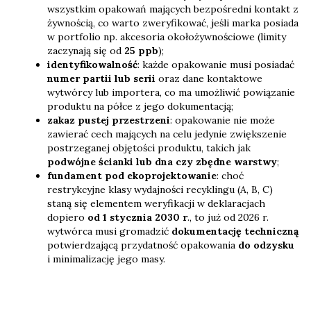
wszystkim opakowań mających bezpośredni kontakt z
żywnością, co warto zweryfikować, jeśli marka posiada
w portfolio np. akcesoria okołożywnościowe (limity
zaczynają się od
25 ppb
);
identyfikowalność
: każde opakowanie musi posiadać
numer partii lub serii
oraz dane kontaktowe
wytwórcy lub importera, co ma umożliwić powiązanie
produktu na półce z jego dokumentacją;
zakaz pustej przestrzeni
: opakowanie nie może
zawierać cech mających na celu jedynie zwiększenie
postrzeganej objętości produktu, takich jak
podwójne ścianki lub dna czy zbędne warstwy
;
fundament pod ekoprojektowanie
: choć
restrykcyjne klasy wydajności recyklingu (A, B, C)
staną się elementem weryfikacji w deklaracjach
dopiero
od 1 stycznia 2030 r
., to już od 2026 r.
wytwórca musi gromadzić
dokumentację techniczną
potwierdzającą przydatność opakowania
do odzysku
i minimalizację jego masy.