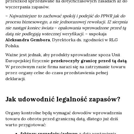
przeszkód sprzedawane na dotychczasowych zasadach aż do
wyczerpania zapasów.
–
Najważniejsze to zachować spokój i podejść do PPWR jak do
procesu biznesowego, a nie jednorazowej rewolucji. 12 sierpnia
nie nastąpi koniec świata
–
opakowania wprowadzone przed tą
datą nie podlegają wstecznej weryfikacji
. – uspokaja
Aleksandra Gembora
, Dyrektorka ds. zgodności w RLG
Polska.
Ważne jest jednak, aby produkty sprowadzane spoza Unii
Europejskiej fizycznie
przekroczyły granicę przed tą datą
.
W przeciwnym razie firma narazi się na zatrzymanie towaru
przez organy celne do czasu przedstawienia pełnej
deklaracji.
Jak udowodnić legalność zapasów?
Organy kontrolne będą wymagać dowodów wprowadzenia
towaru do obrotu przed graniczną datą, dlatego już dziś
warto przygotować:
faktury sprzedaży/zakupu
z datą wystawienia,