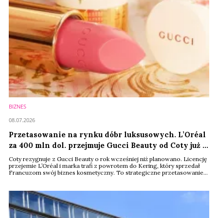
BIZNES
08.07.2026
Przetasowanie na rynku dóbr luksusowych. L’Oréal
za 400 mln dol. przejmuje Gucci Beauty od Coty już w
2027 r.
Coty rezygnuje z Gucci Beauty o rok wcześniej niż planowano. Licencję
przejemie L’Oréal i marka trafi z powrotem do Kering, który sprzedał
Francuzom swój biznes kosmetyczny. To strategiczne przetasowanie
może mieć spory wpływ na rynek premium, zwłaszcza na segment
zapachów.