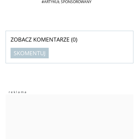
#ARTYKUŁ SPONSOROWANY
ZOBACZ KOMENTARZE (
0
)
SKOMENTUJ
Komentarze (
0
)
Nie znaleziono komentarzy
Zostaw swoje komentarze
Imię (Wymagane)
Anuluj
Prześlij komentarz