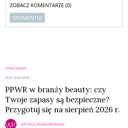
ZOBACZ KOMENTARZE (
0
)
SKOMENTUJ
Komentarze (
0
)
Nie znaleziono komentarzy
Zostaw swoje komentarze
Imię (Wymagane)
OPAKOWANIA
Anuluj
28.07.2026 09:00
Prześlij komentarz
PPWR w branży beauty: czy
Twoje zapasy są bezpieczne?
Przygotuj się na sierpień 2026 r.
ARTYKUŁ SPONSOROWANY