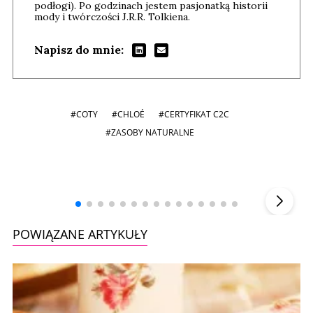
podłogi). Po godzinach jestem pasjonatką historii
mody i twórczości J.R.R. Tolkiena.
Napisz do mnie:
#COTY
#CHLOÉ
#CERTYFIKAT C2C
#ZASOBY NATURALNE
Andrzej i Marta Sterniccy
Marta i
▶
POWIĄZANE ARTYKUŁY