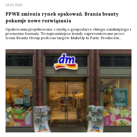
24.07.2026
PPWR zmienia rynek opakowań. Branża beauty
pokazuje nowe rozwiązania
Opakowania projektowane z myślą o gospodarce obiegu zamkniętego i
przenośne formaty. To najważniejsze trendy zaprezentowane przez
Icons Beauty Group podczas targów MakeUp in Paris. Producent
pokazał rozwiązania przygotowane z myślą o unijnym rozporządzeniu
PPWR, które od sierpnia 2026 roku zacznie obowiązywać producentów
w całej Unii Europejskiej.