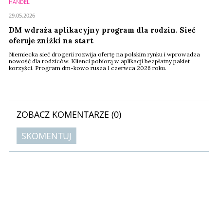
HANDEL
29.05.2026
DM wdraża aplikacyjny program dla rodzin. Sieć
oferuje zniżki na start
Niemiecka sieć drogerii rozwija ofertę na polskim rynku i wprowadza
nowość dla rodziców. Klienci pobiorą w aplikacji bezpłatny pakiet
korzyści. Program dm-kowo rusza 1 czerwca 2026 roku.
ZOBACZ KOMENTARZE (
0
)
SKOMENTUJ
Komentarze (
0
)
Nie znaleziono komentarzy
Zostaw swoje komentarze
Imię (Wymagane)