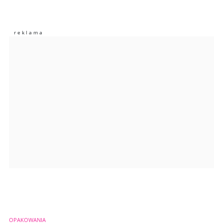
Komentarze (
0
)
Nie znaleziono komentarzy
Zostaw swoje komentarze
Imię (Wymagane)
Anuluj
Prześlij komentarz
OPAKOWANIA