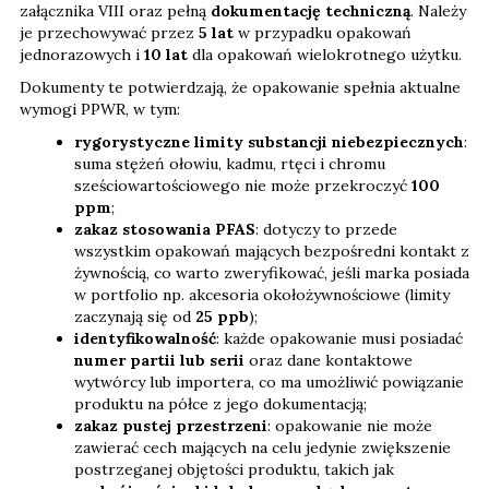
załącznika VIII oraz pełną
dokumentację techniczną
. Należy
je przechowywać przez
5 lat
w przypadku opakowań
jednorazowych i
10 lat
dla opakowań wielokrotnego użytku.
Dokumenty te potwierdzają, że opakowanie spełnia aktualne
wymogi PPWR, w tym:
rygorystyczne limity substancji niebezpiecznych
:
suma stężeń ołowiu, kadmu, rtęci i chromu
sześciowartościowego nie może przekroczyć
100
ppm
;
zakaz stosowania PFAS
: dotyczy to przede
wszystkim opakowań mających bezpośredni kontakt z
żywnością, co warto zweryfikować, jeśli marka posiada
w portfolio np. akcesoria okołożywnościowe (limity
zaczynają się od
25 ppb
);
identyfikowalność
: każde opakowanie musi posiadać
numer partii lub serii
oraz dane kontaktowe
wytwórcy lub importera, co ma umożliwić powiązanie
produktu na półce z jego dokumentacją;
zakaz pustej przestrzeni
: opakowanie nie może
zawierać cech mających na celu jedynie zwiększenie
postrzeganej objętości produktu, takich jak