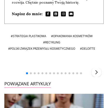
rozwija. Chętnie poznamy Twoją historię.
Napisz do mnie:
#STRATEGIA PLASTIKOWA
#OPAKOWANIA KOSMETYKÓW
#RECYKLING
#POLSKI ZWIĄZEK PRZEMYSŁU KOSMETYCZNEGO
#DELOITTE
Andrzej i Marta Sterniccy
Marta i
▶
POWIĄZANE ARTYKUŁY