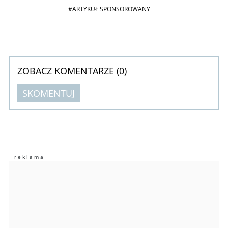
#ARTYKUŁ SPONSOROWANY
ZOBACZ KOMENTARZE (
0
)
SKOMENTUJ
Komentarze (
0
)
Nie znaleziono komentarzy
Zostaw swoje komentarze
Imię (Wymagane)
Anuluj
Prześlij komentarz