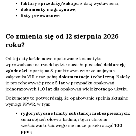
faktury sprzedaży/zakupu
z datą wystawienia,
dokumenty magazynowe
,
listy przewozowe
.
Co zmienia się od 12 sierpnia 2026
roku?
Od tej daty każde nowe opakowanie kosmetyku
wprowadzane na rynek będzie musiało posiadać
deklarację
zgodności
, opartą na 8-punktowym wzorze unijnym z
załącznika VIII oraz pełną
dokumentację techniczną
. Należy
je przechowywać przez
5 lat
w przypadku opakowań
jednorazowych i
10 lat
dla opakowań wielokrotnego użytku.
Dokumenty te potwierdzają, że opakowanie spełnia aktualne
wymogi PPWR, w tym:
rygorystyczne limity substancji niebezpiecznych
:
suma stężeń ołowiu, kadmu, rtęci i chromu
sześciowartościowego nie może przekroczyć
100
ppm
;