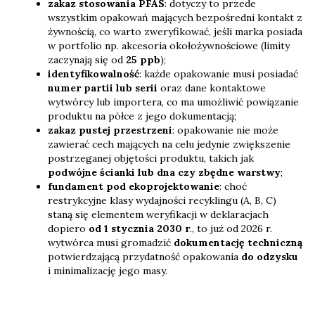
zakaz stosowania PFAS
: dotyczy to przede
wszystkim opakowań mających bezpośredni kontakt z
żywnością, co warto zweryfikować, jeśli marka posiada
w portfolio np. akcesoria okołożywnościowe (limity
zaczynają się od
25 ppb
);
identyfikowalność
: każde opakowanie musi posiadać
numer partii lub serii
oraz dane kontaktowe
wytwórcy lub importera, co ma umożliwić powiązanie
produktu na półce z jego dokumentacją;
zakaz pustej przestrzeni
: opakowanie nie może
zawierać cech mających na celu jedynie zwiększenie
postrzeganej objętości produktu, takich jak
podwójne ścianki lub dna czy zbędne warstwy
;
fundament pod ekoprojektowanie
: choć
restrykcyjne klasy wydajności recyklingu (A, B, C)
staną się elementem weryfikacji w deklaracjach
dopiero
od 1 stycznia 2030 r
., to już od 2026 r.
wytwórca musi gromadzić
dokumentację techniczną
potwierdzającą przydatność opakowania
do odzysku
i minimalizację jego masy.