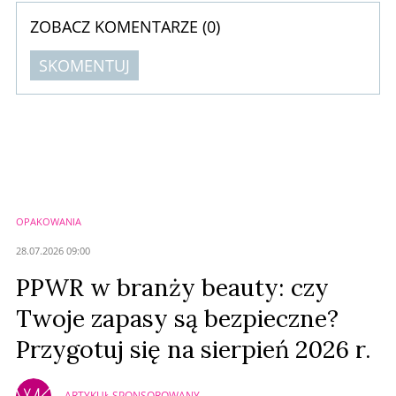
ZOBACZ KOMENTARZE (
0
)
SKOMENTUJ
Komentarze (
0
)
Nie znaleziono komentarzy
Zostaw swoje komentarze
Imię (Wymagane)
OPAKOWANIA
Anuluj
28.07.2026 09:00
Prześlij komentarz
PPWR w branży beauty: czy
Twoje zapasy są bezpieczne?
Przygotuj się na sierpień 2026 r.
ARTYKUŁ SPONSOROWANY