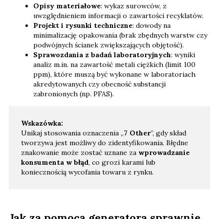
Opisy materiałowe
: wykaz surowców, z
uwzględnieniem informacji o zawartości recyklatów.
Projekt i rysunki techniczne
: dowody na
minimalizację opakowania (brak zbędnych warstw czy
podwójnych ścianek zwiększających objętość).
Sprawozdania z badań laboratoryjnych
: wyniki
analiz m.in. na zawartość metali ciężkich (limit 100
ppm), które muszą być wykonane w laboratoriach
akredytowanych czy obecność substancji
zabronionych (np. PFAS).
Wskazówka:
Unikaj stosowania oznaczenia „
7 Other
”, gdy skład
tworzywa jest możliwy do zidentyfikowania. Błędne
znakowanie może zostać uznane za
wprowadzanie
konsumenta w błąd
, co grozi karami lub
koniecznością wycofania towaru z rynku.
Jak za pomocą generatora sprawnie