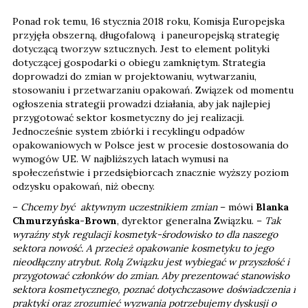
Ponad rok temu, 16 stycznia 2018 roku, Komisja Europejska
przyjęła obszerną, długofalową i paneuropejską strategię
dotyczącą tworzyw sztucznych. Jest to element polityki
dotyczącej gospodarki o obiegu zamkniętym. Strategia
doprowadzi do zmian w projektowaniu, wytwarzaniu,
stosowaniu i przetwarzaniu opakowań. Związek od momentu
ogłoszenia strategii prowadzi działania, aby jak najlepiej
przygotować sektor kosmetyczny do jej realizacji.
Jednocześnie system zbiórki i recyklingu odpadów
opakowaniowych w Polsce jest w procesie dostosowania do
wymogów UE. W najbliższych latach wymusi na
społeczeństwie i przedsiębiorcach znacznie wyższy poziom
odzysku opakowań, niż obecny.
–
Chcemy być aktywnym uczestnikiem zmian
– mówi
Blanka
Chmurzyńska-Brown
, dyrektor generalna Związku. –
Tak
wyraźny styk regulacji kosmetyk-środowisko to dla naszego
sektora nowość. A przecież opakowanie kosmetyku to jego
nieodłączny atrybut. Rolą Związku jest wybiegać w przyszłość i
przygotować członków do zmian. Aby prezentować stanowisko
sektora kosmetycznego, poznać dotychczasowe doświadczenia i
praktyki oraz zrozumieć wyzwania potrzebujemy dyskusji o