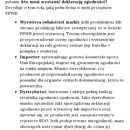
pytanie:
kto musi wystawić deklarację zgodności?
Decyduje o tym rola, jaką pełni firma w myśl przepisów
PPWR:
Wytwórca (właściciel marki)
: jeśli produkujesz lub
zlecasz produkcję fabryce zewnętrznej, to w świetle
PPWR jesteś wytwórcą. Twoim obowiązkiem jest
przeprowadzenie oceny zgodności i wystawienie
deklaracji na cały gotowy zestaw (np. butelka +
pompka + etykieta).
Importer
: sprowadzając gotowe kosmetyki spoza
Unii Europejskiej, stajesz się gwarantem zgodności
na rynku unijnym. Musisz zweryfikować, czy
producent przeprowadził ocenę zgodności oraz
posiadać dla organów celnych dokumentację, która to
potwierdza.
Dystrybutor:
hurtownie i sklepy pełnią funkcję
strażnika zgodności opakowań. Jako dystrybutor
musisz sprawdzić fakt sporządzenia deklaracji
zgodności przez wytwórcę lub importera oraz
upewnić się, że producent jest zarejestrowany w
rejestrze BDO. Jeśli podejrzewasz niezgodność, masz
obowiązek wstrzymać dystrybucję do czasu jej