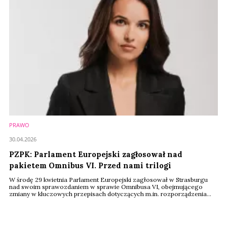
PRAWO
30.04.2026
PZPK: Parlament Europejski zagłosował nad
pakietem Omnibus VI. Przed nami trilogi
W środę 29 kwietnia Parlament Europejski zagłosował w Strasburgu
nad swoim sprawozdaniem w sprawie Omnibusa VI, obejmującego
zmiany w kluczowych przepisach dotyczących m.in. rozporządzenia
kosmetycznego. Zostało ono przyjęte znaczną większością głosów
(540 za, 60 przeciw, 45 wstrzymujących się) i będzie stanowiło
stanowisko negocjacyjne Parlamentu Europejskiego w trilogach –
informuje Polski Związek Przemysłu Kosmetycznego ...