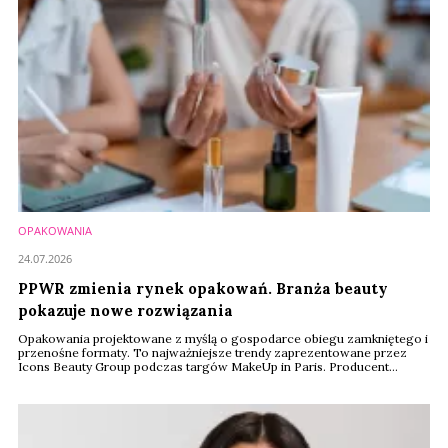
OPAKOWANIA
24.07.2026
PPWR zmienia rynek opakowań. Branża beauty
pokazuje nowe rozwiązania
Opakowania projektowane z myślą o gospodarce obiegu zamkniętego i
przenośne formaty. To najważniejsze trendy zaprezentowane przez
Icons Beauty Group podczas targów MakeUp in Paris. Producent
pokazał rozwiązania przygotowane z myślą o unijnym rozporządzeniu
PPWR, które od sierpnia 2026 roku zacznie obowiązywać producentów
w całej Unii Europejskiej.