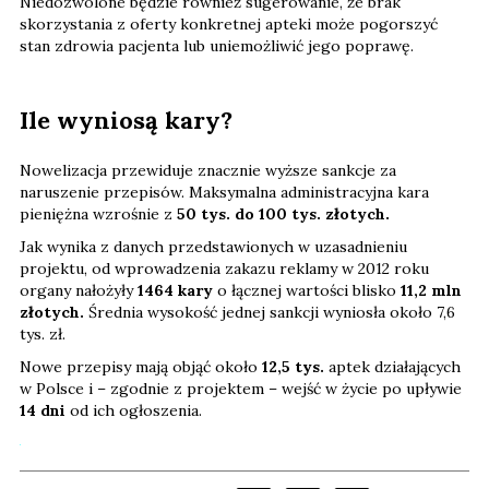
Niedozwolone będzie również sugerowanie, że brak
skorzystania z oferty konkretnej apteki może pogorszyć
stan zdrowia pacjenta lub uniemożliwić jego poprawę.
Ile wyniosą kary?
Nowelizacja przewiduje znacznie wyższe sankcje za
naruszenie przepisów. Maksymalna administracyjna kara
pieniężna wzrośnie z
50 tys. do 100 tys. złotych.
Jak wynika z danych przedstawionych w uzasadnieniu
projektu, od wprowadzenia zakazu reklamy w 2012 roku
organy nałożyły
1464 kary
o łącznej wartości blisko
11,2 mln
złotych.
Średnia wysokość jednej sankcji wyniosła około 7,6
tys. zł.
Nowe przepisy mają objąć około
12,5 tys.
aptek działających
w Polsce i – zgodnie z projektem – wejść w życie po upływie
14 dni
od ich ogłoszenia.