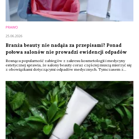
PRAWO
25.06.2026
Branża beauty nie nadąża za przepisami? Ponad
połowa salonów nie prowadzi ewidencji odpadów
Rosnąca popularność zabiegów z zakresu kosmetologii i medycyny
estetycznej sprawia, że salony beauty coraz częściej muszą mierzyć się
z obowiązkami dotyczącymi odpadów medycznych. Tymczasem z
najnowszego badania wynika, że znaczna część przedsiębiorców nadal
nie prowadzi ewidencji odpadów, a co trzeci nie jest zarejestrowany w
systemie BDO.