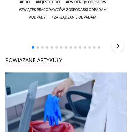
#BDO
#REJESTR BDO
#EWIDENCJA ODPADÓW
#ZWIĄZEK PRACODAWCÓW GOSPODARKI ODPADAMI
#ODPADY
#ZARZĄDZANIE ODPADAMI
Andrzej i Marta Sterniccy
Marta i
▶
POWIĄZANE ARTYKUŁY