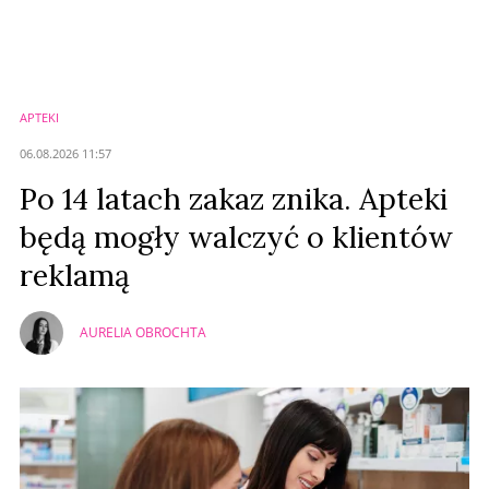
Nie znaleziono komentarzy
Zostaw swoje komentarze
Imię (Wymagane)
APTEKI
Anuluj
06.08.2026 11:57
Prześlij komentarz
Po 14 latach zakaz znika. Apteki
będą mogły walczyć o klientów
reklamą
AURELIA OBROCHTA