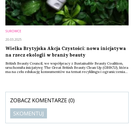
SUROWCE
20.03.2025
Wielka Brytyjska Akcja Czystości: nowa inicjatywa
na rzecz ekologii w branży beauty
British Beauty Council, we współpracy z Sustainable Beauty Coalition,
uruchomiła inicjatywę The Great British Beauty Clean Up (GBBCU), która
ma na celu edukację konsumentów na temat recyklingu i ograniczenia
odpadów w branży kosmetycznej. Jak podaje British Beauty Council,
sektor ten produkuje rocznie ponad 120 miliardów opakowań, co
stanowi 1/3 odpadów trafiających na wysypiska, a 56 proc.
konsumentów w Wielkiej Brytanii nie ...
ZOBACZ KOMENTARZE (
0
)
SKOMENTUJ
Komentarze (
0
)