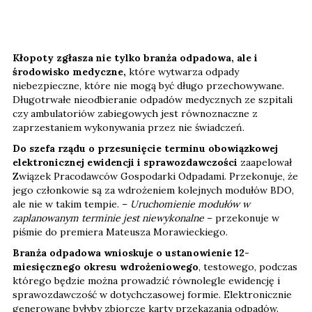
Kłopoty zgłasza nie tylko branża odpadowa, ale i
środowisko medyczne,
które wytwarza odpady
niebezpieczne, które nie mogą być długo przechowywane.
Długotrwałe nieodbieranie odpadów medycznych ze szpitali
czy ambulatoriów zabiegowych jest równoznaczne z
zaprzestaniem wykonywania przez nie świadczeń.
Do szefa rządu o przesunięcie terminu obowiązkowej
elektronicznej ewidencji i sprawozdawczości
zaapelował
Związek Pracodawców Gospodarki Odpadami. Przekonuje, że
jego członkowie są za wdrożeniem kolejnych modułów BDO,
ale nie w takim tempie. –
Uruchomienie modułów w
zaplanowanym terminie jest niewykonalne
– przekonuje w
piśmie do premiera Mateusza Morawieckiego.
Branża odpadowa wnioskuje o ustanowienie 12-
miesięcznego okresu wdrożeniowego
, testowego, podczas
którego będzie można prowadzić równolegle ewidencję i
sprawozdawczość w dotychczasowej formie. Elektronicznie
generowane byłyby zbiorcze karty przekazania odpadów.