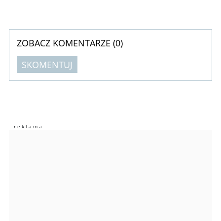
ZOBACZ KOMENTARZE (
0
)
SKOMENTUJ
Komentarze (
0
)
Nie znaleziono komentarzy
Zostaw swoje komentarze
Imię (Wymagane)
Anuluj
Prześlij komentarz