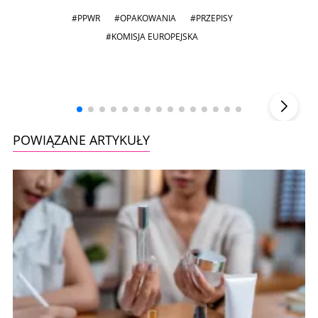
#PPWR
#OPAKOWANIA
#PRZEPISY
#KOMISJA EUROPEJSKA
Andrzej i Marta Sterniccy
Marta i
▶
POWIĄZANE ARTYKUŁY