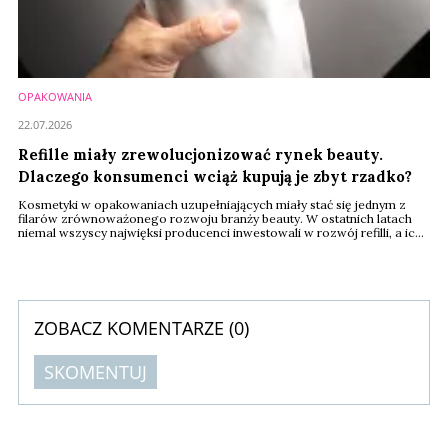
OPAKOWANIA
22.07.2026
Refille miały zrewolucjonizować rynek beauty.
Dlaczego konsumenci wciąż kupują je zbyt rzadko?
Kosmetyki w opakowaniach uzupełniających miały stać się jednym z
filarów zrównoważonego rozwoju branży beauty. W ostatnich latach
niemal wszyscy najwięksi producenci inwestowali w rozwój refilli, a ich
liczba na sklepowych półkach systematycznie rośnie. Mimo to
konsumenci wciąż nie zmieniają swoich nawyków zakupowych tak
szybko, jak oczekiwały marki. Problemem okazują się nie brak
zainteresowania, lecz dostępność, cena i ...
ZOBACZ KOMENTARZE (
0
)
SKOMENTUJ
Komentarze (
0
)