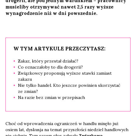
drogerii, ale pod jednym warunkiem – pracownicy
musieliby otrzymywać nawet 2,5 razy wyższe
wynagrodzenie niż w dni powszednie.
W TYM ARTYKULE PRZECZYTASZ:
Zakaz, który przestał działać?
Co oznaczałoby to dla drogerii?
Związkowcy proponują wyższe stawki zamiast
zakazu
Nie tylko handel. Kto jeszcze powinien skorzystać
ze zmian?
Na razie bez zmian w przepisach
Choć od wprowadzenia ograniczeń w handlu minęło już
osiem lat, dyskusja na temat przyszłości niedziel handlowych
nie cichnie. Tym razem głos zabrała
Związkowa