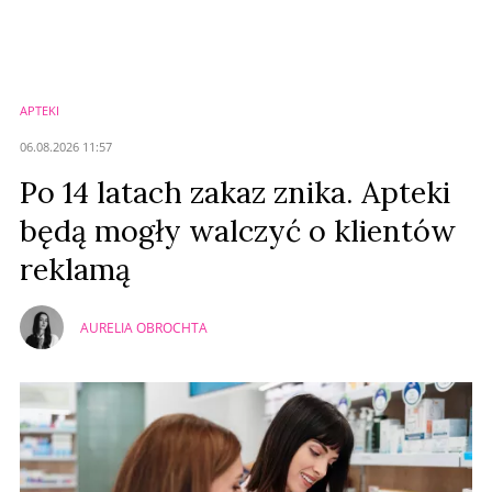
Nie znaleziono komentarzy
Zostaw swoje komentarze
Imię (Wymagane)
APTEKI
Anuluj
06.08.2026 11:57
Prześlij komentarz
Po 14 latach zakaz znika. Apteki
będą mogły walczyć o klientów
reklamą
AURELIA OBROCHTA