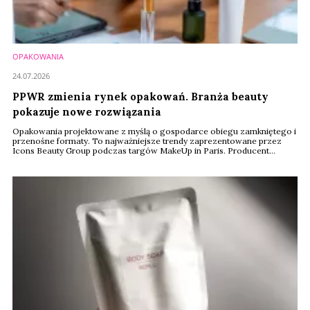
OPAKOWANIA
24.07.2026
PPWR zmienia rynek opakowań. Branża beauty
pokazuje nowe rozwiązania
Opakowania projektowane z myślą o gospodarce obiegu zamkniętego i
przenośne formaty. To najważniejsze trendy zaprezentowane przez
Icons Beauty Group podczas targów MakeUp in Paris. Producent
pokazał rozwiązania przygotowane z myślą o unijnym rozporządzeniu
PPWR, które od sierpnia 2026 roku zacznie obowiązywać producentów
w całej Unii Europejskiej.