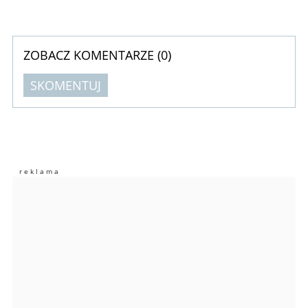
ZOBACZ KOMENTARZE (
0
)
SKOMENTUJ
Komentarze (
0
)
Nie znaleziono komentarzy
Zostaw swoje komentarze
Imię (Wymagane)
Anuluj
Prześlij komentarz