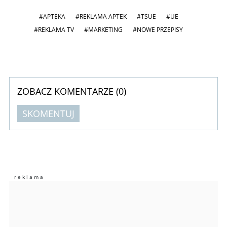
#APTEKA
#REKLAMA APTEK
#TSUE
#UE
#REKLAMA TV
#MARKETING
#NOWE PRZEPISY
ZOBACZ KOMENTARZE (
0
)
SKOMENTUJ
Komentarze (
0
)
Nie znaleziono komentarzy
Zostaw swoje komentarze
Imię (Wymagane)
Anuluj