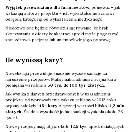
Wyjątek przewidziano dla farmaceutów
, ponieważ – jak
wskazują autorzy projektu – ich wykształcenie stanowi
odrębną kategorię od wykształcenia medycznego.
Niedozwolone będzie również sugerowanie, że brak
skorzystania z oferty konkretnej apteki może pogorszyć
stan zdrowia pacjenta lub uniemożliwić jego poprawę.
Ile wyniosą kary?
Nowelizacja przewiduje znacznie wyższe sankcje za
naruszenie przepisów. Maksymalna administracyjna kara
pieniężna wzrośnie z
50 tys. do 100 tys. złotych.
Jak wynika z danych przedstawionych w uzasadnieniu
projektu, od wprowadzenia zakazu reklamy w 2012 roku
organy nałożyły
1464 kary
o łącznej wartości blisko
11,2 mln
złotych.
Średnia wysokość jednej sankcji wyniosła około 7,6
tys. zł.
Nowe przepisy mają objąć około
12,5 tys.
aptek działających