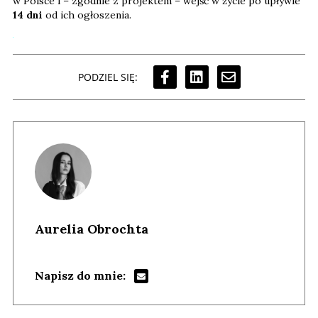
w Polsce i – zgodnie z projektem – wejść w życie po upływie
14 dni
od ich ogłoszenia.
PODZIEL SIĘ:
Aurelia Obrochta
Napisz do mnie: