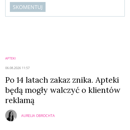
SKOMENTUJ
Komentarze (
0
)
Nie znaleziono komentarzy
Zostaw swoje komentarze
Imię (Wymagane)
APTEKI
Anuluj
06.08.2026 11:57
Prześlij komentarz
Po 14 latach zakaz znika. Apteki
będą mogły walczyć o klientów
reklamą
AURELIA OBROCHTA