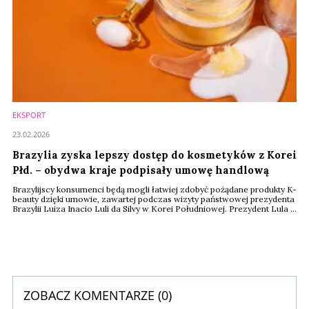
EKSPORT
23.02.2026
Brazylia zyska lepszy dostęp do kosmetyków z Korei
Płd. – obydwa kraje podpisały umowę handlową
Brazylijscy konsumenci będą mogli łatwiej zdobyć pożądane produkty K-
beauty dzięki umowie, zawartej podczas wizyty państwowej prezydenta
Brazylii Luiza Inacio Luli da Silvy w Korei Południowej. Prezydent Lula i
południowokoreański przywódca Lee Jae Myung podpisali w Seulu
szereg umów gospodarczych, dotyczących współpracy handlowej i
biznesowej.
ZOBACZ KOMENTARZE (
0
)