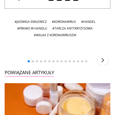
#JADWIGA EMILEWICZ
#KORONAWIRUS
#HANDEL
#PRAWO W HANDLU
#TARCZA ANTYKRYZYSOWA
#WALKA Z KORONAWIRUSEM
Andrzej i Marta Sterniccy
Marta i
▶
POWIĄZANE ARTYKUŁY