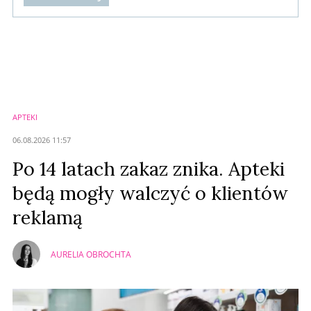
Komentarze (
0
)
Nie znaleziono komentarzy
Zostaw swoje komentarze
Imię (Wymagane)
APTEKI
Anuluj
06.08.2026 11:57
Prześlij komentarz
Po 14 latach zakaz znika. Apteki
będą mogły walczyć o klientów
reklamą
AURELIA OBROCHTA