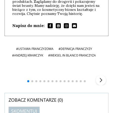
produktach. Zaglądamy do drogerii i pokazujemy
świat beauty. Mamy nadzieję, że dzięki nam jesteś na
bieżąco z tym, co kosmetyczny biznes kształtuje i
rozwija. Chętnie poznamy Twoją historię.
Napisz do mnie:
#USTAWA FRANCZYZOWA
#DEFINICJA FRANCZYZY
#ANDRZEJ KRAWCZYK
#WEKSEL IN BLANCO FRANCZYZA
Andrzej i Marta Sterniccy
Marta i
▶
ZOBACZ KOMENTARZE (
0
)
SKOMENTUJ