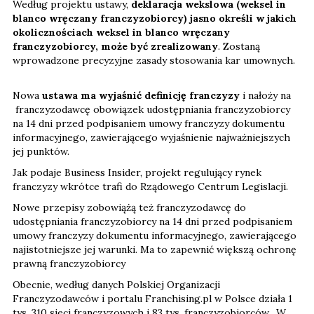
Według projektu ustawy,
deklaracja wekslowa
(weksel in
blanco wręczany franczyzobiorcy) jasno określi w jakich
okolicznościach weksel in blanco wręczany
franczyzobiorcy, może być zrealizowany
. Zostaną
wprowadzone precyzyjne zasady stosowania kar umownych.
Nowa
ustawa ma wyjaśnić definicję franczyzy
i nałoży na
franczyzodawcę obowiązek udostępniania franczyzobiorcy
na 14 dni przed podpisaniem umowy franczyzy dokumentu
informacyjnego, zawierającego wyjaśnienie najważniejszych
jej punktów.
Jak podaje Business Insider, projekt regulujący rynek
franczyzy wkrótce trafi do Rządowego Centrum Legislacji.
Nowe przepisy zobowiążą też franczyzodawcę do
udostępniania franczyzobiorcy na 14 dni przed podpisaniem
umowy franczyzy dokumentu informacyjnego, zawierającego
najistotniejsze jej warunki. Ma to zapewnić większą ochronę
prawną franczyzobiorcy
Obecnie, według danych Polskiej Organizacji
Franczyzodawców i portalu Franchising.pl w Polsce działa 1
tys. 310 sieci franczyzowych i 83 tys. franczyzobiorców. W