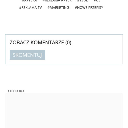
#APTEKA
#REKLAMA APTEK
#TSUE
#UE
#REKLAMA TV
#MARKETING
#NOWE PRZEPISY
ZOBACZ KOMENTARZE (
0
)
SKOMENTUJ
Komentarze (
0
)
Nie znaleziono komentarzy
Zostaw swoje komentarze
Imię (Wymagane)
Anuluj
Prześlij komentarz