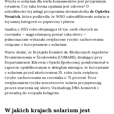
Wizyta w solarium dla wielu konsumentów jest przyjemnym
rytuałem. Czy taka forma opalania jest zdrowa? O
szkodliwości tej usługi przypomina dermatolożka
dr Ophelia
Veraitch
, która podkreśla, że WHO zakwalifikowało solaria w
tej samej kategorii co papierosy i pluton.
Analiza z 2021 roku obejmująca 14 tys. osób chorych na
czerniaka — najgroźniejszą postać raka skóry —
jednoznacznie wykazała zwiększone ryzyko zachorowania
związane z korzystaniem z solarium.
Warto dodać, że Brytyjski Komitet ds. Medycznych Aspektów
Promieniowania w Środowisku (COMARE), działający przy
Departamencie Zdrowia i Opieki Społecznej, poinformował w
raporcie opublikowanym w ubiegłym miesiącu, że korzystanie
z solarium przed ukończeniem 35. roku życia zwiększa
ryzyko zachorowania na czerniaka o 75 procent. Poza
zwiększaniem ryzyka nowotworów solaria przyspieszają
proces starzenia się skóry. Uszkadzają DNA komórek i
prowadzą do rozpadu kolagenu.
W jakich krajach solarium jest