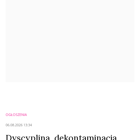
Anuluj
Prześlij komentarz
OGŁOSZENIA
06.08.2026 13:34
Dyscyplina, dekontaminacja,