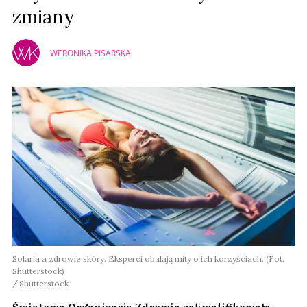
zmiany
WERONIKA PISARSKA
Solaria a zdrowie skóry. Eksperci obalają mity o ich korzyściach. (Fot.
Shutterstock)
Shutterstock