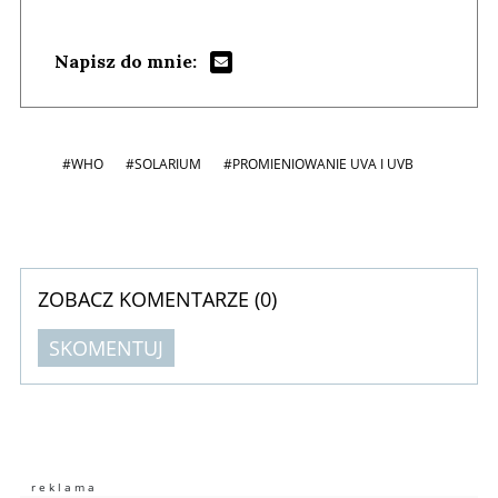
Napisz do mnie:
#WHO
#SOLARIUM
#PROMIENIOWANIE UVA I UVB
ZOBACZ KOMENTARZE (
0
)
SKOMENTUJ
Komentarze (
0
)
Nie znaleziono komentarzy
Zostaw swoje komentarze
Imię (Wymagane)