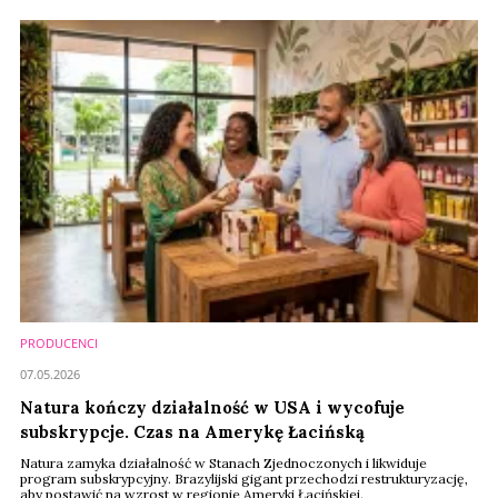
PRODUCENCI
07.05.2026
Natura kończy działalność w USA i wycofuje
subskrypcje. Czas na Amerykę Łacińską
Natura zamyka działalność w Stanach Zjednoczonych i likwiduje
program subskrypcyjny. Brazylijski gigant przechodzi restrukturyzację,
aby postawić na wzrost w regionie Ameryki Łacińskiej.