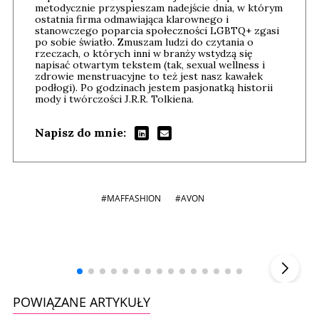
metodycznie przyspieszam nadejście dnia, w którym
ostatnia firma odmawiająca klarownego i
stanowczego poparcia społeczności LGBTQ+ zgasi
po sobie światło. Zmuszam ludzi do czytania o
rzeczach, o których inni w branży wstydzą się
napisać otwartym tekstem (tak, sexual wellness i
zdrowie menstruacyjne to też jest nasz kawałek
podłogi). Po godzinach jestem pasjonatką historii
mody i twórczości J.R.R. Tolkiena.
Napisz do mnie:
#MAFFASHION
#AVON
Andrzej i Marta Sterniccy
Marta i
▶
POWIĄZANE ARTYKUŁY