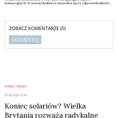
komercyjnych. W nowej strukturze menedżer łączy odpowiedzialność
za rynki komercyjne z kierowaniem polską organizacją. Zastępuje Anneli
Loorits, która pełniła tę funkcję od marca 2024 roku, a więc przez 2 lata
Zmiana wpisuje się w szerszą reorganizację kompetencji zarządczych
w strukturach firmy.
ZOBACZ KOMENTARZE (
0
)
SKOMENTUJ
Komentarze (
0
)
Nie znaleziono komentarzy
Zostaw swoje komentarze
Imię (Wymagane)
RYNEK I TRENDY
Anuluj
07.08.2026 12:43
Prześlij komentarz
Koniec solariów? Wielka
Brytania rozważa radykalne