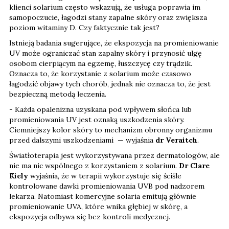
klienci solarium często wskazują, że usługa poprawia im
samopoczucie, łagodzi stany zapalne skóry oraz zwiększa
poziom witaminy D. Czy faktycznie tak jest?
Istnieją badania sugerujące, że ekspozycja na promieniowanie
UV może ograniczać stan zapalny skóry i przynosić ulgę
osobom cierpiącym na egzemę, łuszczycę czy trądzik.
Oznacza to, że korzystanie z solarium może czasowo
łagodzić objawy tych chorób, jednak nie oznacza to, że jest
bezpieczną metodą leczenia.
- Każda opalenizna uzyskana pod wpływem słońca lub
promieniowania UV jest oznaką uszkodzenia skóry.
Ciemniejszy kolor skóry to mechanizm obronny organizmu
przed dalszymi uszkodzeniami — wyjaśnia
dr Veraitch
.
Światłoterapia jest wykorzystywana przez dermatologów, ale
nie ma nic wspólnego z korzystaniem z solarium.
Dr Clare
Kiely
wyjaśnia, że w terapii wykorzystuje się ściśle
kontrolowane dawki promieniowania UVB pod nadzorem
lekarza. Natomiast komercyjne solaria emitują głównie
promieniowanie UVA, które wnika głębiej w skórę, a
ekspozycja odbywa się bez kontroli medycznej.