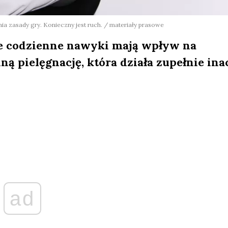
nia zasady gry. Konieczny jest ruch. / materiały prasowe
re codzienne nawyki mają wpływ na
ą pielęgnację, która działa zupełnie ina
ad