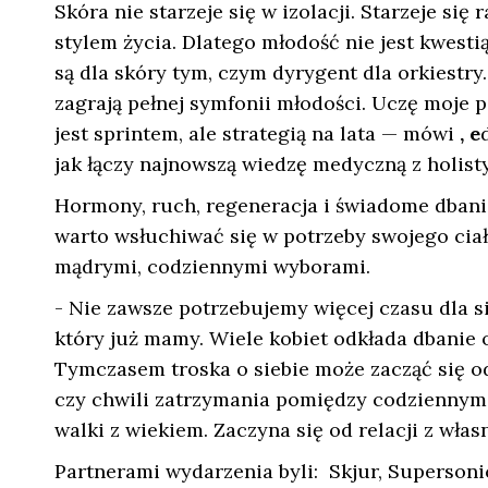
Skóra nie starzeje się w izolacji. Starzeje 
stylem życia. Dlatego młodość nie jest kwest
są dla skóry tym, czym dyrygent dla orkiestr
zagrają pełnej symfonii młodości. Uczę moje p
jest sprintem, ale strategią na lata — mówi
, e
jak łączy najnowszą wiedzę medyczną z holist
Hormony, ruch, regeneracja i świadome dbani
warto wsłuchiwać się w potrzeby swojego ciał
mądrymi, codziennymi wyborami.
- Nie zawsze potrzebujemy więcej czasu dla s
który już mamy. Wiele kobiet odkłada dbanie o
Tymczasem troska o siebie może zacząć się 
czy chwili zatrzymania pomiędzy codziennymi
walki z wiekiem. Zaczyna się od relacji z wł
Partnerami wydarzenia byli: Skjur, Supersoni