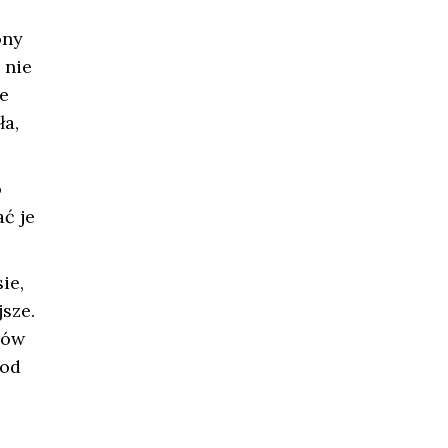
ony
 nie
e
ła,
o
ć je
ie,
sze.
hów
 od