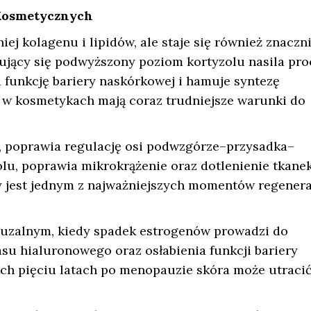
 Kosmetycznych
ej kolagenu i lipidów, ale staje się również znaczn
mujący się podwyższony poziom kortyzolu nasila pro
a funkcję bariery naskórkowej i hamuje syntezę
e w kosmetykach mają coraz trudniejsze warunki do
a, poprawia regulację osi podwzgórze–przysadka–
olu, poprawia mikrokrążenie oraz dotlenienie tkanek
óry jest jednym z najważniejszych momentów regenera
uzalnym, kiedy spadek estrogenów prowadzi do
asu hialuronowego oraz osłabienia funkcji bariery
ych pięciu latach po menopauzie skóra może utraci