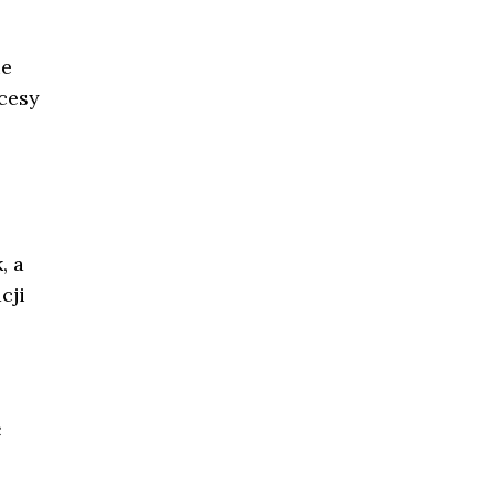
ie
cesy
, a
cji
ć