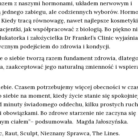
się razem z naszymi hormonami, układem nerwowym i
ią jednego zabiegu, ale codziennych wyborów. Horm
y. Kiedy tracą równowagę, nawet najlepsze kosmetyki
acjentki, jak współpracować z biologią. Bo piękno ni
dukatorka i założycielka Dr Frankel’s Clinic wyjaśnia
ycznym podejściem do zdrowia i kondycji.
e o siebie tworzą razem fundament zdrowia, dlateg
a, zaakceptować jego naturalną zmienność i wspiera
iebie. Czasem potrzebujemy więcej obecności w czas
 siebie na moment, kiedy życie stanie się spokojniej
od minuty świadomego oddechu, kilku prostych ruc
 obowiązkami. Bo zdrowe starzenie nie zaczyna się
asnym ciałem”– podsumowała. Magda Jałoszyńska.
c, Raut, Sculpt, Nieznany Sprawca, The Lines.