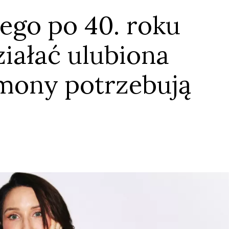
zego po 40. roku
ziałać ulubiona
mony potrzebują