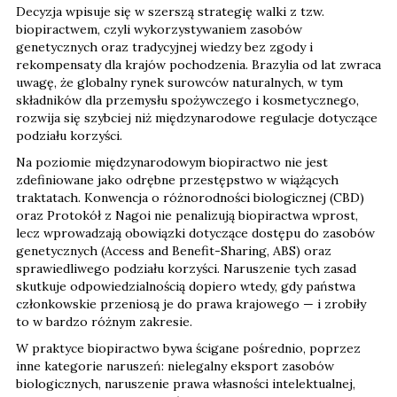
Decyzja wpisuje się w szerszą strategię walki z tzw.
biopiractwem, czyli wykorzystywaniem zasobów
genetycznych oraz tradycyjnej wiedzy bez zgody i
rekompensaty dla krajów pochodzenia. Brazylia od lat zwraca
uwagę, że globalny rynek surowców naturalnych, w tym
składników dla przemysłu spożywczego i kosmetycznego,
rozwija się szybciej niż międzynarodowe regulacje dotyczące
podziału korzyści.
Na poziomie międzynarodowym biopiractwo nie jest
zdefiniowane jako odrębne przestępstwo w wiążących
traktatach. Konwencja o różnorodności biologicznej (CBD)
oraz Protokół z Nagoi nie penalizują biopiractwa wprost,
lecz wprowadzają obowiązki dotyczące dostępu do zasobów
genetycznych (Access and Benefit-Sharing, ABS) oraz
sprawiedliwego podziału korzyści. Naruszenie tych zasad
skutkuje odpowiedzialnością dopiero wtedy, gdy państwa
członkowskie przeniosą je do prawa krajowego — i zrobiły
to w bardzo różnym zakresie.
W praktyce biopiractwo bywa ścigane pośrednio, poprzez
inne kategorie naruszeń: nielegalny eksport zasobów
biologicznych, naruszenie prawa własności intelektualnej,