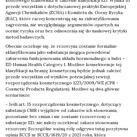
końcowego stanowiska w zakresie klasyfikacji ED. Wynika to
przede wszystkim z dotychczasowej praktyki Europejskiej
Agnecji Chemikaliów (ECHA) i Komitetu ds. Oceny Ryzyka
(RAC), które raczej koncentrują się na zidentyfikowaniu
zagrożenia, nie uwzględniając argumentów opartych na
ocenie ryzyka oraz bez odnoszenia się do naukowej krytyki
metod badawczych.
Obecnie oczekuje się, że rezorcyna zostanie formalnie
sklasyfikowana jako substancja mogąca powodować
zaburzenia funkcjonowania układu hormonalnego u ludzi –
ED Human Health Category 1. Możliwe konsekwencje tej
klasyfikacji na branżę kosmetyczną będzie jednak zależeć
przede wszystkim od wyników potencjalnej rewizji
rozporządzenia kosmetycznego 1223/2009/WE (CPR -
Cosmetic Products Regulation). Możliwe są dwa główne
scenariusze:
- Jeśli art. 15 rozporządzenia kosmetycznego, dotyczący
substancji CMR i wyjątków od zakazów ich stosowania,
pozostanie bez zmian i nie zostanie rozszerzony o
substancje ED, nie należy oczekiwać zakazu stosowania
rezorcyny. Szczególne ważną rolę odgrywa tutaj pozytywna
opinia SCCS nr SCCS/1619/20 z 2021 roku, która