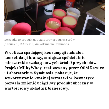
Serwatka to produkt uboczny przy produkcji serów.
chuck b., CC BY 2.0, via Wikimedia Commons
W obliczu spadającej konsumpcji nabiału i
konsolidacji branży, mniejsze spółdzielnie
mleczarskie szukają nowych źródeł przychodów.
Projekt MilkyWhey, realizowany przez OSM Rawicz
i Laboratorium Symbiosis, pokazuje, że
wykorzystanie kwaśnej serwatki w kosmetyce
pozwala zmienić uciążliwy produkt uboczny w
wartościowy składnik biznesowy.