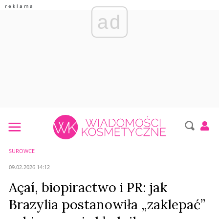
ad
SUROWCE
09.02.2026 14:12
Açaí, biopiractwo i PR: jak
Brazylia postanowiła „zaklepać”