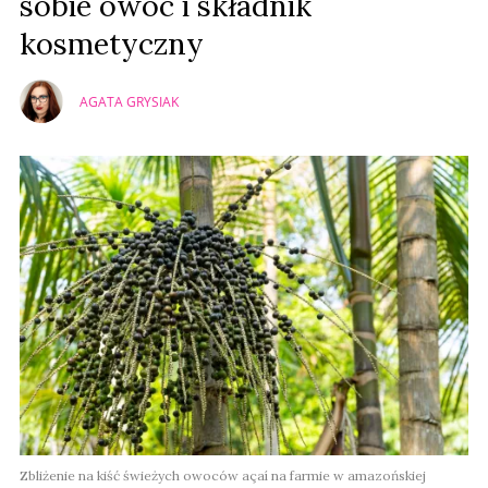
sobie owoc i składnik
kosmetyczny
AGATA GRYSIAK
Zbliżenie na kiść świeżych owoców açaí na farmie w amazońskiej