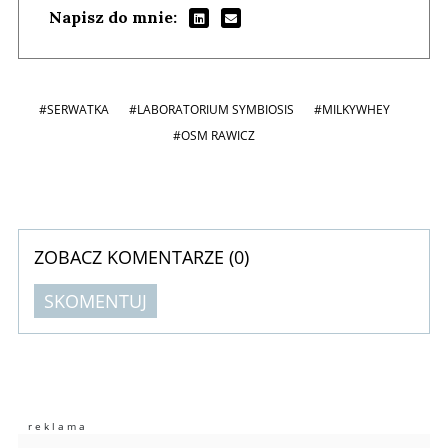
Napisz do mnie:
#SERWATKA
#LABORATORIUM SYMBIOSIS
#MILKYWHEY
#OSM RAWICZ
ZOBACZ KOMENTARZE (
0
)
SKOMENTUJ
Komentarze (
0
)
Nie znaleziono komentarzy
Zostaw swoje komentarze
Imię (Wymagane)