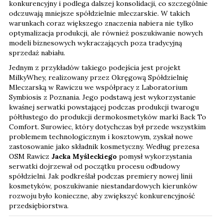
konkurencyjny i podlega dalszej konsolidacji, co szczególnie
odczuwają mniejsze spółdzielnie mleczarskie. W takich
warunkach coraz większego znaczenia nabiera nie tylko
optymalizacja produkcji, ale również poszukiwanie nowych
modeli biznesowych wykraczających poza tradycyjną
sprzedaż nabiału.
Jednym z przykładów takiego podejścia jest projekt
MilkyWhey, realizowany przez Okręgową Spółdzielnię
Mleczarską w Rawiczu we współpracy z Laboratorium
Symbiosis z Poznania. Jego podstawą jest wykorzystanie
kwaśnej serwatki powstającej podczas produkcji twarogu
półtłustego do produkcji dermokosmetyków marki Back To
Comfort. Surowiec, który dotychczas był przede wszystkim
problemem technologicznym i kosztowym, zyskał nowe
zastosowanie jako składnik kosmetyczny. Według prezesa
OSM Rawicz
Jacka Myśleckiego
pomysł wykorzystania
serwatki dojrzewał od początku procesu odbudowy
spółdzielni. Jak podkreślał podczas premiery nowej linii
kosmetyków, poszukiwanie niestandardowych kierunków
rozwoju było konieczne, aby zwiększyć konkurencyjność
przedsiębiorstwa.