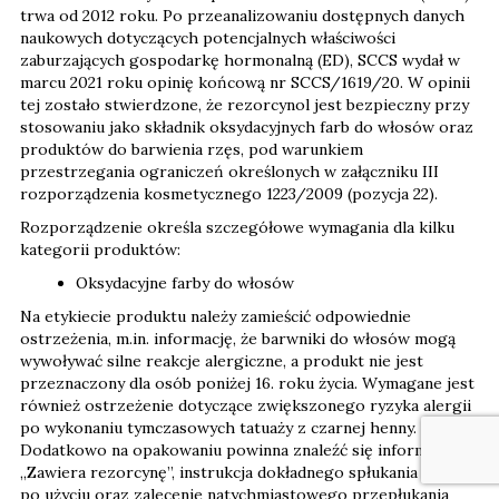
trwa od 2012 roku. Po przeanalizowaniu dostępnych danych
naukowych dotyczących potencjalnych właściwości
zaburzających gospodarkę hormonalną (ED), SCCS wydał w
marcu 2021 roku opinię końcową nr SCCS/1619/20. W opinii
tej zostało stwierdzone, że rezorcynol jest bezpieczny przy
stosowaniu jako składnik oksydacyjnych farb do włosów oraz
produktów do barwienia rzęs, pod warunkiem
przestrzegania ograniczeń określonych w załączniku III
rozporządzenia kosmetycznego 1223/2009 (pozycja 22).
Rozporządzenie określa szczegółowe wymagania dla kilku
kategorii produktów:
Oksydacyjne farby do włosów
Na etykiecie produktu należy zamieścić odpowiednie
ostrzeżenia, m.in. informację, że barwniki do włosów mogą
wywoływać silne reakcje alergiczne, a produkt nie jest
przeznaczony dla osób poniżej 16. roku życia. Wymagane jest
również ostrzeżenie dotyczące zwiększonego ryzyka alergii
po wykonaniu tymczasowych tatuaży z czarnej henny.
Dodatkowo na opakowaniu powinna znaleźć się informacja
„Zawiera rezorcynę”, instrukcja dokładnego spłukania włosów
po użyciu oraz zalecenie natychmiastowego przepłukania