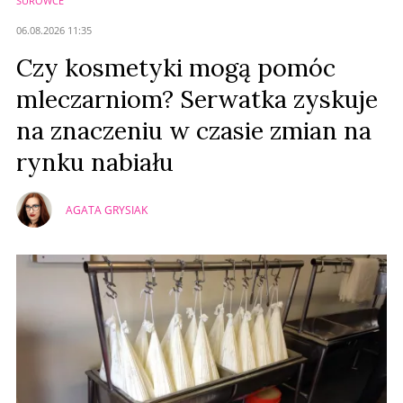
SUROWCE
Anuluj
06.08.2026 11:35
Prześlij komentarz
Czy kosmetyki mogą pomóc
mleczarniom? Serwatka zyskuje
na znaczeniu w czasie zmian na
rynku nabiału
AGATA GRYSIAK