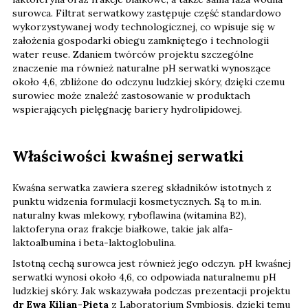
surowca. Filtrat serwatkowy zastępuje część standardowo
wykorzystywanej wody technologicznej, co wpisuje się w
założenia gospodarki obiegu zamkniętego i technologii
water reuse. Zdaniem twórców projektu szczególne
znaczenie ma również naturalne pH serwatki wynoszące
około 4,6, zbliżone do odczynu ludzkiej skóry, dzięki czemu
surowiec może znaleźć zastosowanie w produktach
wspierających pielęgnację bariery hydrolipidowej.
Właściwości kwaśnej serwatki
Kwaśna serwatka zawiera szereg składników istotnych z
punktu widzenia formulacji kosmetycznych. Są to m.in.
naturalny kwas mlekowy, ryboflawina (witamina B2),
laktoferyna oraz frakcje białkowe, takie jak alfa-
laktoalbumina i beta-laktoglobulina.
Istotną cechą surowca jest również jego odczyn. pH kwaśnej
serwatki wynosi około 4,6, co odpowiada naturalnemu pH
ludzkiej skóry. Jak wskazywała podczas prezentacji projektu
dr Ewa Kilian-Pięta
z Laboratorium Symbiosis, dzięki temu