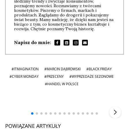
śledzimy trendy i zwyczaje konsumentów,
poznajemy nowości. Rozmawiamy z twórcami
kosmetyków. Piszemy o firmach, markach i
produktach. Zaglądamy do drogerii i pokazujemy
świat beauty. Mamy nadzieję, że dzięki nam jesteś na
bieżąco z tym, co kosmetyczny biznes kształtuje i
rozwija. Chętnie poznamy Twoją historię.
Napisz do mnie:
#ITMAGINATION
#MARCIN DĄBROWSKI
#BLACK FRIDAY
#CYBER MONDAY
#PRZECENY
#WYPRZEDAŻE SEZONOWE
#HANDEL W POLSCE
Andrzej i Marta Sterniccy
Marta i
▶
POWIĄZANE ARTYKUŁY