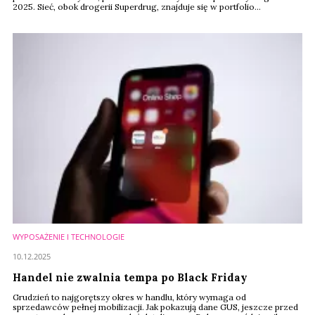
2025. Sieć, obok drogerii Superdrug, znajduje się w portfolio
globalnego AS Watson. Całkowita sprzedaż w grudniu 2025 wzrosła o
1,6 proc. w ujęciu rok do roku, a klienci coraz częściej decydowali się na
personalizację zakupionych prezentów.
WYPOSAŻENIE I TECHNOLOGIE
10.12.2025
Handel nie zwalnia tempa po Black Friday
Grudzień to najgorętszy okres w handlu, który wymaga od
sprzedawców pełnej mobilizacji. Jak pokazują dane GUS, jeszcze przed