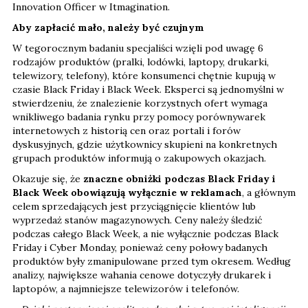
Innovation Officer w Itmagination.
Aby zapłacić mało, należy być czujnym
W tegorocznym badaniu specjaliści wzięli pod uwagę 6
rodzajów produktów (pralki, lodówki, laptopy, drukarki,
telewizory, telefony), które konsumenci chętnie kupują w
czasie Black Friday i Black Week. Eksperci są jednomyślni w
stwierdzeniu, że znalezienie korzystnych ofert wymaga
wnikliwego badania rynku przy pomocy porównywarek
internetowych z historią cen oraz portali i forów
dyskusyjnych, gdzie użytkownicy skupieni na konkretnych
grupach produktów informują o zakupowych okazjach.
Okazuje się, że
znaczne obniżki podczas Black Friday i
Black Week obowiązują wyłącznie w reklamach
, a głównym
celem sprzedających jest przyciągnięcie klientów lub
wyprzedaż stanów magazynowych. Ceny należy śledzić
podczas całego Black Week, a nie wyłącznie podczas Black
Friday i Cyber Monday, ponieważ ceny połowy badanych
produktów były zmanipulowane przed tym okresem. Według
analizy, największe wahania cenowe dotyczyły drukarek i
laptopów, a najmniejsze telewizorów i telefonów.