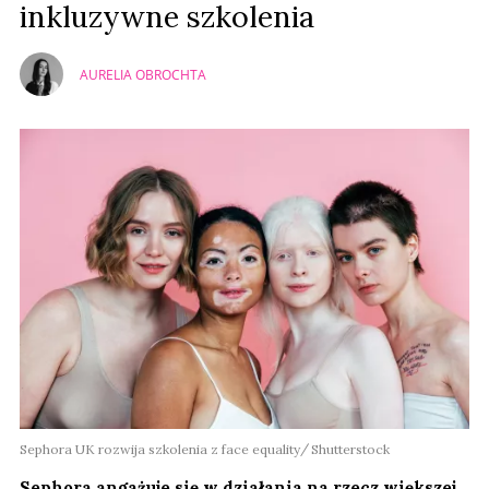
inkluzywne szkolenia
AURELIA OBROCHTA
Sephora UK rozwija szkolenia z face equality
Shutterstock
Sephora angażuje się w działania na rzecz większej