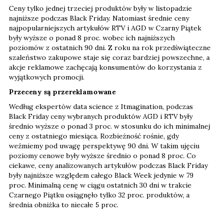
Ceny tylko jednej trzeciej produktów były w listopadzie
najniższe podczas Black Friday. Natomiast średnie ceny
najpopularniejszych artykułów RTV i AGD w Czarny Piątek
były wyższe o ponad 8 proc. wobec ich najniższych
poziomów z ostatnich 90 dni. Z roku na rok przedświąteczne
szaleństwo zakupowe staje się coraz bardziej powszechne, a
akcje reklamowe zachęcają konsumentów do korzystania z
wyjątkowych promocji.
Przeceny są przereklamowane
Według ekspertów data science z Itmagination, podczas
Black Friday ceny wybranych produktów AGD i RTV były
średnio wyższe o ponad 3 proc. w stosunku do ich minimalnej
ceny z ostatniego miesiąca. Rozbieżność rośnie, gdy
weźmiemy pod uwagę perspektywę 90 dni. W takim ujęciu
poziomy cenowe były wyższe średnio o ponad 8 proc. Co
ciekawe, ceny analizowanych artykułów podczas Black Friday
były najniższe względem całego Black Week jedynie w 79
proc. Minimalną cenę w ciągu ostatnich 30 dni w trakcie
Czarnego Piątku osiągnęło tylko 32 proc. produktów, a
średnia obniżka to niecałe 5 proc.