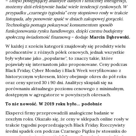
–
Dzięki postępującej analityce danych i sztucznej inteligencji,
możemy dziś efektywnie badać wiele tendencji rynkowych. W
przypadku „czarnego tygodnia” ceny stopniowo rosły w trakcie
listopada, aby ponownie spaść w dniach zakupowej gorączki.
Technologia pomaga pokazywać konsumentom sposób
funkcjonowania rynku handlowego, dzięki czemu budujemy
społeczną świadomość finansową
– dodaje
Marcin Dąbrowski.
W każdej z sześciu kategorii znajdowały się produkty wielu
producentów z różnych półek cenowych, jednak wszystkie
były wybrane jako „popularne”, to znaczy takie, które
pojawiały się internautom jako proponowane. Ceny podczas
Black Friday, Cyber Monday i Black Week weryfikowano z
historycznym wykresem, który obejmuje okres do pół roku
oraz ceny sprzed 30 i 90 dni. Analitycy skupiali się na
porównaniu aktualnego poziomu cenowego z minimalnym,
dostępnym w agregatorze w powyższych okresach.
To nie nowość. W 2019 roku było... podobnie
Eksperci firmy przeprowadzili analogiczne badanie w
zeszłym roku. Okazało się, że ceny w sklepach online rosły w
trakcie tygodni poprzedzających Black Friday. Rzeczywisty
średni spadek cen podczas Czarnego Piątku (w stosunku do