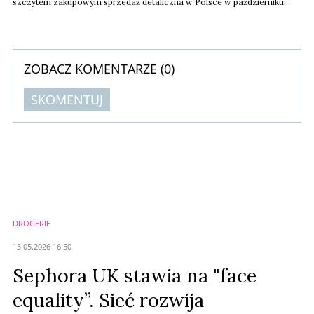
szczytem zakupowym sprzedaż detaliczna w Polsce w październiku
wzrosła o 5,4 proc. rok do roku, a w USA Black Friday przyniósł
rekordowe wyniki. Aby sprostać wyzwaniom, jakie niesie ze sobą
świąteczna gorączka, sprzedawcy muszą mierzyć się z szybkim tempem
zakupów, rosnącą presją logistyczną i coraz ...
ZOBACZ KOMENTARZE (
0
)
SKOMENTUJ
Komentarze (
0
)
Nie znaleziono komentarzy
Zostaw swoje komentarze
Imię (Wymagane)
DROGERIE
Anuluj
13.05.2026 16:50
Prześlij komentarz
Sephora UK stawia na "face
equality”. Sieć rozwija