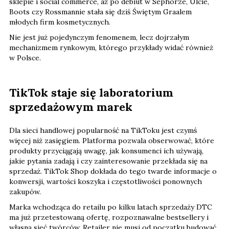
sklepie i social commerce, aż po debiut w Sephorze, Ulcie,
Boots czy Rossmannie stała się dziś Świętym Graalem
młodych firm kosmetycznych.
Nie jest już pojedynczym fenomenem, lecz dojrzałym
mechanizmem rynkowym, którego przykłady widać również
w Polsce.
TikTok staje się laboratorium
sprzedażowym marek
Dla sieci handlowej popularność na TikToku jest czymś
więcej niż zasięgiem. Platforma pozwala obserwować, które
produkty przyciągają uwagę, jak konsumenci ich używają,
jakie pytania zadają i czy zainteresowanie przekłada się na
sprzedaż. TikTok Shop dokłada do tego twarde informacje o
konwersji, wartości koszyka i częstotliwości ponownych
zakupów.
Marka wchodząca do retailu po kilku latach sprzedaży DTC
ma już przetestowaną ofertę, rozpoznawalne bestsellery i
własną sieć twórców. Retailer nie musi od początku budować