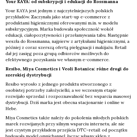
Your KAYA: od subskrypcji i edukacji do Rossmanna
Your KAYA jest jednym z najczytelniejszych polskich
przykładów. Zaczynała jako start-up e-commerce z
produktami higienicznymi oferowanymi m.in. w modelu
subskrypcyjnym. Marka budowała społeczność wokół
edukacji, ciałopozytywności i przełamywania tabu. Następnie
weszła do Rossmanna, najpierw z artykułami higienicznymi, a
później z coraz szerszą ofertą pielęgnacji i makijażu. Retail
dał jej zasięg poza grupą odbiorców możliwych do
efektywnego pozyskania we własnym e-commerce.
Resibo, Miya Cosmetics i Veoli Botanica: różne drogi do
szerokiej dystrybucji
Resibo wyrosło z jednego produktu stworzonego z
osobistej potrzeby założycielki, a we wczesnym etapie
rozwijało sprzedaż i rozpoznawalność bez wsparcia masowej
dystrybucji. Dziś marka jest obecna stacjonarnie i online w
Hebe.
Miya Cosmetics także należy do pokolenia młodych polskich
marek rozwijanych przy silnym wsparciu internetu, ale nie
jest czystym przykładem przejścia DTC–retail: od początku
budowała model omnichannel, łącząc własny sklep z