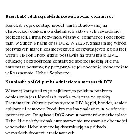
BasicLab: edukacja składnikowa i social commerce
BasicLab reprezentuje model marki zbudowanej na
eksperckiej edukacji o składnikach aktywnych i świadomej
pielęgnacji. Firma rozwinęła własny e-commerce i obecność
m.in. w Super-Pharm oraz DOZ. W 2026 r. znalazła się wśród
pierwszych marek kosmetycznych korzystających z polskiej
wersji TikTok Shop, gdzie postawiła na transmisje LIVE,
edukację i bezpośredni kontakt ze społecznością. Nie ma
natomiast podstaw, by przypisywać jej obecność jednocześnie
w Rossmannie, Hebe i Sephorze.
Nanolash: polski punkt odniesienia w rzęsach DIY
W samej kategorii rzęs najbliższym polskim punktem
odniesienia jest Nanolash, marka związana ze spółką
Trendmarkt. Oferuje pełny system DIY: kępki, bonder, sealer,
aplikator i remover. Produkty można znaleźć m.in. w ofercie
internetowej Douglasa i DOZ oraz u partnerów marketplace
Hebe. Nie należy jednak automatycznie utożsamiać obecności
w serwisie Hebe z szeroką dystrybucją na półkach
wszystkich drogerii stacjonarnych.