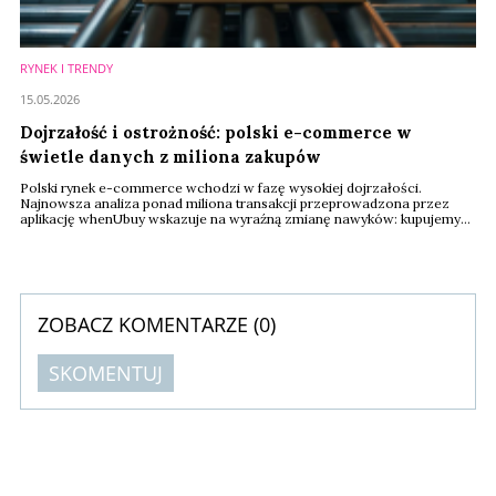
RYNEK I TRENDY
15.05.2026
Dojrzałość i ostrożność: polski e-commerce w
świetle danych z miliona zakupów
Polski rynek e-commerce wchodzi w fazę wysokiej dojrzałości.
Najnowsza analiza ponad miliona transakcji przeprowadzona przez
aplikację whenUbuy wskazuje na wyraźną zmianę nawyków: kupujemy
częściej, ale za mniejsze kwoty, a kluczowym czynnikiem wyboru staje
się wygoda płatności i elastyczność zwrotów. Kwiecień 2026 roku
przyniósł korektę średniej wartości koszyka, rzucając nowe światło na
rywalizację między Allegro a ...
ZOBACZ KOMENTARZE (
0
)
SKOMENTUJ
Komentarze (
0
)
Nie znaleziono komentarzy
Zostaw swoje komentarze