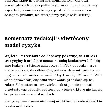
TikToku, sklep na platformie, aplikacja lojalnościowa,
marketplace i fizyczna półka. Wygrywa ten podmiot, który
najszybciej zamienia cyfrowy sygnał zainteresowania w
dostępny produkt, nie tracąc przy tym jakości selekcji.
Komentarz redakcji: Odwrócony
model ryzyka
Wejście FlutterHabit do Sephory pokazuje, że TikTok i
tradycyjny handel nie muszą ze sobą konkurować.
Pełnią
inne funkcje na ścieżce zakupowej. TikTok pozwala marce
szybko dotrzeć do odbiorców, pokazać działanie produktu i
wygenerować zainteresowanie. Użytkownicy SM oraz TikTok
Shop sprawdzają, czy zainteresowanie przekłada się na
zakup. Sklep stacjonarny zwiększa dostępność, pozwala
przetestować produkt i dociera do klientek, które nie kupują
bezpośrednio w social mediach.
Kiedyś wprowadzenie nieznanej marki było przede wszystkim
ryzykiem detalisty.