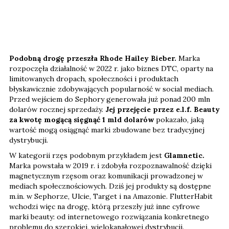
Podobną drogę przeszła Rhode Hailey Bieber.
Marka
rozpoczęła działalność w 2022 r. jako biznes DTC, oparty na
limitowanych dropach, społeczności i produktach
błyskawicznie zdobywających popularność w social mediach.
Przed wejściem do Sephory generowała już ponad 200 mln
dolarów rocznej sprzedaży.
Jej przejęcie przez e.l.f. Beauty
za kwotę mogącą sięgnąć 1 mld dolarów
pokazało, jaką
wartość mogą osiągnąć marki zbudowane bez tradycyjnej
dystrybucji.
W kategorii rzęs podobnym przykładem jest
Glamnetic.
Marka powstała w 2019 r. i zdobyła rozpoznawalność dzięki
magnetycznym rzęsom oraz komunikacji prowadzonej w
mediach społecznościowych. Dziś jej produkty są dostępne
m.in. w Sephorze, Ulcie, Target i na Amazonie. FlutterHabit
wchodzi więc na drogę, którą przeszły już inne cyfrowe
marki beauty: od internetowego rozwiązania konkretnego
problemu do szerokiej, wielokanałowej dystrybucji.