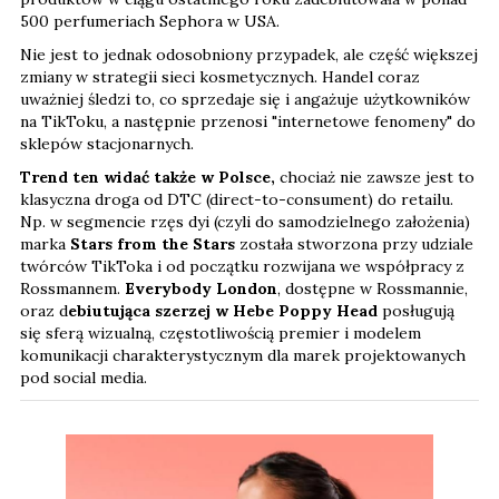
500 perfumeriach Sephora w USA.
Nie jest to jednak odosobniony przypadek, ale część większej
zmiany w strategii sieci kosmetycznych. Handel coraz
uważniej śledzi to, co sprzedaje się i angażuje użytkowników
na TikToku, a następnie przenosi "internetowe fenomeny" do
sklepów stacjonarnych.
Trend ten widać także w Polsce,
chociaż nie zawsze jest to
klasyczna droga od DTC (direct-to-consument) do retailu.
Np. w segmencie rzęs dyi (czyli do samodzielnego założenia)
marka
Stars from the Stars
została stworzona przy udziale
twórców TikToka i od początku rozwijana we współpracy z
Rossmannem.
Everybody London
, dostępne w Rossmannie,
oraz d
ebiutująca szerzej w Hebe Poppy Head
posługują
się sferą wizualną, częstotliwością premier i modelem
komunikacji charakterystycznym dla marek projektowanych
pod social media.