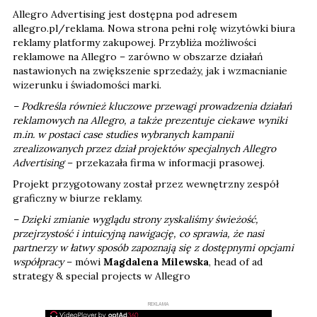
Allegro Advertising jest dostępna pod adresem
allegro.pl/reklama. Nowa strona pełni rolę wizytówki biura
reklamy platformy zakupowej. Przybliża możliwości
reklamowe na Allegro – zarówno w obszarze działań
nastawionych na zwiększenie sprzedaży, jak i wzmacnianie
wizerunku i świadomości marki.
– Podkreśla również kluczowe przewagi prowadzenia działań
reklamowych na Allegro, a także prezentuje ciekawe wyniki
m.in. w postaci case studies wybranych kampanii
zrealizowanych przez dział projektów specjalnych Allegro
Advertising
– przekazała firma w informacji prasowej.
Projekt przygotowany został przez wewnętrzny zespół
graficzny w biurze reklamy.
– Dzięki zmianie wyglądu strony zyskaliśmy świeżość,
przejrzystość i intuicyjną nawigację, co sprawia, że nasi
partnerzy w łatwy sposób zapoznają się z dostępnymi opcjami
współpracy
– mówi
Magdalena Milewska
, head of ad
strategy & special projects w Allegro
REKLAMA