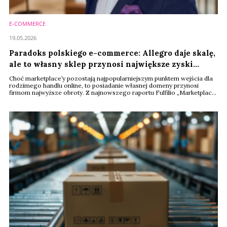
E-COMMERCE
19.05.2026
Paradoks polskiego e-commerce: Allegro daje skalę,
ale to własny sklep przynosi największe zyski
[RAPORT]
Choć marketplace’y pozostają najpopularniejszym punktem wejścia dla
rodzimego handlu online, to posiadanie własnej domeny przynosi
firmom najwyższe obroty. Z najnowszego raportu Fulfilio „Marketplace
czy własny sklep?” wynika, że z Allegro korzysta aż 51 proc. polskich
sprzedawców, jednak to własny e-sklep odpowiada średnio za 73 proc.
udziału w przychodach generowanych w sieci.