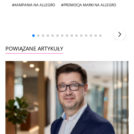
#KAMPANIA NA ALLEGRO
#PROMOCJA MARKI NA ALLEGRO
Andrzej i Marta Sterniccy
Marta i
▶
POWIĄZANE ARTYKUŁY