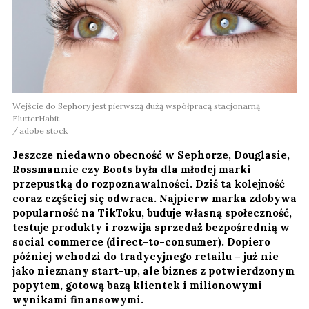
Wejście do Sephory jest pierwszą dużą współpracą stacjonarną
FlutterHabit
adobe stock
Jeszcze niedawno obecność w Sephorze, Douglasie,
Rossmannie czy Boots była dla młodej marki
przepustką do rozpoznawalności. Dziś ta kolejność
coraz częściej się odwraca. Najpierw marka zdobywa
popularność na TikToku, buduje własną społeczność,
testuje produkty i rozwija sprzedaż bezpośrednią w
social commerce (direct-to-consumer). Dopiero
później wchodzi do tradycyjnego retailu – już nie
jako nieznany start-up, ale biznes z potwierdzonym
popytem, gotową bazą klientek i milionowymi
wynikami finansowymi.