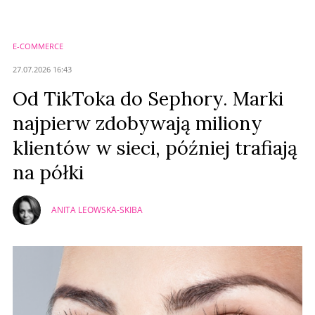
Imię (Wymagane)
E-COMMERCE
Anuluj
27.07.2026 16:43
Prześlij komentarz
Od TikToka do Sephory. Marki
najpierw zdobywają miliony
klientów w sieci, później trafiają
na półki
ANITA LEOWSKA-SKIBA