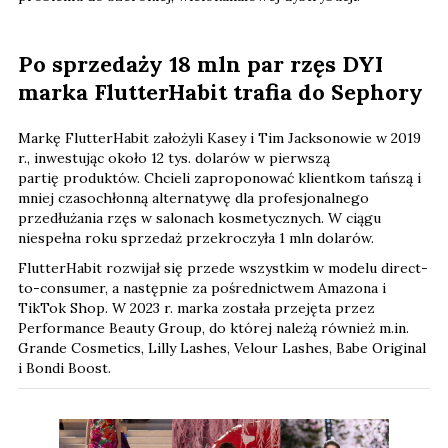
Po sprzedaży 18 mln par rzęs DYI
marka FlutterHabit trafia do Sephory
Markę FlutterHabit założyli Kasey i Tim Jacksonowie w 2019
r., inwestując około 12 tys. dolarów
w pierwszą
partię produktów. Chcieli zaproponować klientkom tańszą i
mniej czasochłonną alternatywę dla profesjonalnego
przedłużania rzęs w salonach kosmetycznych. W ciągu
niespełna roku sprzedaż przekroczyła 1 mln dolarów.
FlutterHabit rozwijał się przede wszystkim w modelu direct-
to-consumer, a następnie za pośrednictwem Amazona i
TikTok Shop. W 2023 r. marka została przejęta przez
Performance Beauty Group, do której należą również m.in.
Grande Cosmetics, Lilly Lashes, Velour Lashes, Babe Original
i Bondi Boost.