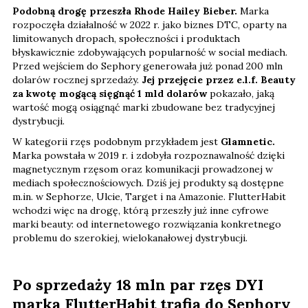
Podobną drogę przeszła Rhode Hailey Bieber.
Marka
rozpoczęła działalność w 2022 r. jako biznes DTC, oparty na
limitowanych dropach, społeczności i produktach
błyskawicznie zdobywających popularność w social mediach.
Przed wejściem do Sephory generowała już ponad 200 mln
dolarów rocznej sprzedaży.
Jej przejęcie przez e.l.f. Beauty
za kwotę mogącą sięgnąć 1 mld dolarów
pokazało, jaką
wartość mogą osiągnąć marki zbudowane bez tradycyjnej
dystrybucji.
W kategorii rzęs podobnym przykładem jest
Glamnetic.
Marka powstała w 2019 r. i zdobyła rozpoznawalność dzięki
magnetycznym rzęsom oraz komunikacji prowadzonej w
mediach społecznościowych. Dziś jej produkty są dostępne
m.in. w Sephorze, Ulcie, Target i na Amazonie. FlutterHabit
wchodzi więc na drogę, którą przeszły już inne cyfrowe
marki beauty: od internetowego rozwiązania konkretnego
problemu do szerokiej, wielokanałowej dystrybucji.
Po sprzedaży 18 mln par rzęs DYI
marka FlutterHabit trafia do Sephory