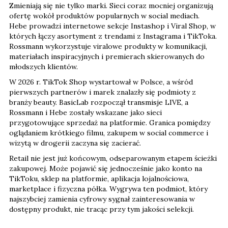
Zmieniają się nie tylko marki. Sieci coraz mocniej organizują
ofertę wokół produktów popularnych w social mediach.
Hebe prowadzi internetowe sekcje Instashop i Viral Shop, w
których łączy asortyment z trendami z Instagrama i TikToka.
Rossmann wykorzystuje viralowe produkty w komunikacji,
materiałach inspiracyjnych i premierach skierowanych do
młodszych klientów.
W 2026 r. TikTok Shop wystartował w Polsce, a wśród
pierwszych partnerów i marek znalazły się podmioty z
branży beauty. BasicLab rozpoczął transmisje LIVE, a
Rossmann i Hebe zostały wskazane jako sieci
przygotowujące sprzedaż na platformie. Granica pomiędzy
oglądaniem krótkiego filmu, zakupem w social commerce i
wizytą w drogerii zaczyna się zacierać.
Retail nie jest już końcowym, odseparowanym etapem ścieżki
zakupowej. Może pojawić się jednocześnie jako konto na
TikToku, sklep na platformie, aplikacja lojalnościowa,
marketplace i fizyczna półka. Wygrywa ten podmiot, który
najszybciej zamienia cyfrowy sygnał zainteresowania w
dostępny produkt, nie tracąc przy tym jakości selekcji.