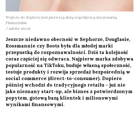
Wejście do Sephory jest pierwszą dużą współpracą stacjonarną
FlutterHabit
adobe stock
Jeszcze niedawno obecność w Sephorze, Douglasie,
Rossmannie czy Boots była dla młodej marki
przepustką do rozpoznawalności. Dziś ta kolejność
coraz częściej się odwraca. Najpierw marka zdobywa
popularność na TikToku, buduje własną społeczność,
testuje produkty i rozwija sprzedaż bezpośrednią w
social commerce (direct-to-consumer). Dopiero
później wchodzi do tradycyjnego retailu – już nie
jako nieznany start-up, ale biznes z potwierdzonym
popytem, gotową bazą klientek i milionowymi
wynikami finansowymi.