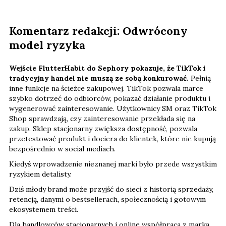
Komentarz redakcji: Odwrócony
model ryzyka
Wejście FlutterHabit do Sephory pokazuje, że TikTok i
tradycyjny handel nie muszą ze sobą konkurować.
Pełnią
inne funkcje na ścieżce zakupowej. TikTok pozwala marce
szybko dotrzeć do odbiorców, pokazać działanie produktu i
wygenerować zainteresowanie. Użytkownicy SM oraz TikTok
Shop sprawdzają, czy zainteresowanie przekłada się na
zakup. Sklep stacjonarny zwiększa dostępność, pozwala
przetestować produkt i dociera do klientek, które nie kupują
bezpośrednio w social mediach.
Kiedyś wprowadzenie nieznanej marki było przede wszystkim
ryzykiem detalisty.
Dziś młody brand może przyjść do sieci z historią sprzedaży,
retencją, danymi o bestsellerach, społecznością i gotowym
ekosystemem treści.
Dla handlowców stacjonarnych i online współpraca z marką