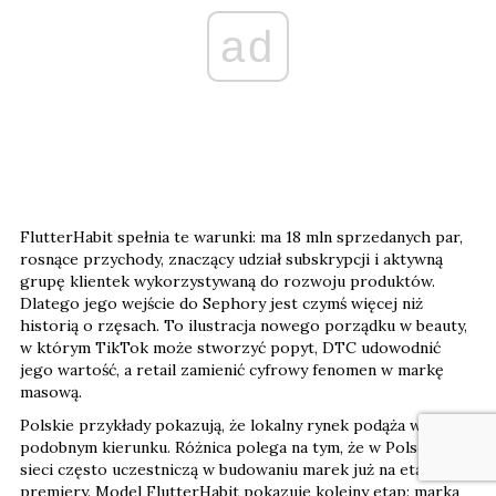
ad
FlutterHabit spełnia te warunki: ma 18 mln sprzedanych par,
rosnące przychody, znaczący udział subskrypcji i aktywną
grupę klientek wykorzystywaną do rozwoju produktów.
Dlatego jego wejście do Sephory jest czymś więcej niż
historią o rzęsach. To ilustracja nowego porządku w beauty,
w którym TikTok może stworzyć popyt, DTC udowodnić
jego wartość, a retail zamienić cyfrowy fenomen w markę
masową.
Polskie przykłady pokazują, że lokalny rynek podąża w
podobnym kierunku. Różnica polega na tym, że w Polsce duże
sieci często uczestniczą w budowaniu marek już na etapie
premiery. Model FlutterHabit pokazuje kolejny etap: marka