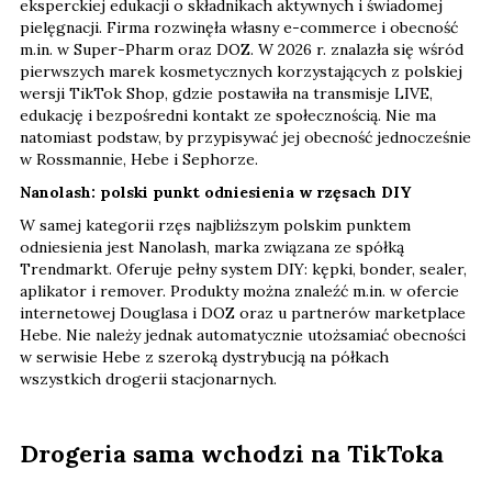
eksperckiej edukacji o składnikach aktywnych i świadomej
pielęgnacji. Firma rozwinęła własny e-commerce i obecność
m.in. w Super-Pharm oraz DOZ. W 2026 r. znalazła się wśród
pierwszych marek kosmetycznych korzystających z polskiej
wersji TikTok Shop, gdzie postawiła na transmisje LIVE,
edukację i bezpośredni kontakt ze społecznością. Nie ma
natomiast podstaw, by przypisywać jej obecność jednocześnie
w Rossmannie, Hebe i Sephorze.
Nanolash: polski punkt odniesienia w rzęsach DIY
W samej kategorii rzęs najbliższym polskim punktem
odniesienia jest Nanolash, marka związana ze spółką
Trendmarkt. Oferuje pełny system DIY: kępki, bonder, sealer,
aplikator i remover. Produkty można znaleźć m.in. w ofercie
internetowej Douglasa i DOZ oraz u partnerów marketplace
Hebe. Nie należy jednak automatycznie utożsamiać obecności
w serwisie Hebe z szeroką dystrybucją na półkach
wszystkich drogerii stacjonarnych.
Drogeria sama wchodzi na TikToka