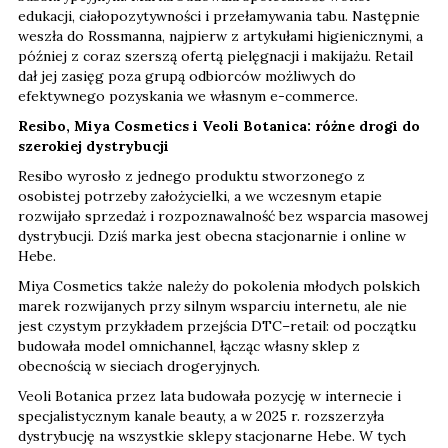
edukacji, ciałopozytywności i przełamywania tabu. Następnie
weszła do Rossmanna, najpierw z artykułami higienicznymi, a
później z coraz szerszą ofertą pielęgnacji i makijażu. Retail
dał jej zasięg poza grupą odbiorców możliwych do
efektywnego pozyskania we własnym e-commerce.
Resibo, Miya Cosmetics i Veoli Botanica: różne drogi do
szerokiej dystrybucji
Resibo wyrosło z jednego produktu stworzonego z
osobistej potrzeby założycielki, a we wczesnym etapie
rozwijało sprzedaż i rozpoznawalność bez wsparcia masowej
dystrybucji. Dziś marka jest obecna stacjonarnie i online w
Hebe.
Miya Cosmetics także należy do pokolenia młodych polskich
marek rozwijanych przy silnym wsparciu internetu, ale nie
jest czystym przykładem przejścia DTC–retail: od początku
budowała model omnichannel, łącząc własny sklep z
obecnością w sieciach drogeryjnych.
Veoli Botanica przez lata budowała pozycję w internecie i
specjalistycznym kanale beauty, a w 2025 r. rozszerzyła
dystrybucję na wszystkie sklepy stacjonarne Hebe. W tych