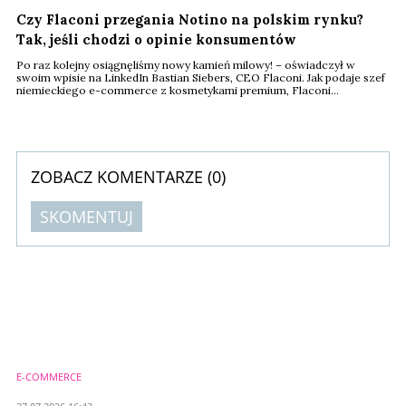
Czy Flaconi przegania Notino na polskim rynku?
Tak, jeśli chodzi o opinie konsumentów
Po raz kolejny osiągnęliśmy nowy kamień milowy! – oświadczył w
swoim wpisie na LinkedIn Bastian Siebers, CEO Flaconi. Jak podaje szef
niemieckiego e-commerce z kosmetykami premium, Flaconi
wyprzedziło swojego największego na polskim rynku konkurenta –
czeskie Notino – jeśli chodzi o opinie konsumentów na największej
działającej w Polsce porównywarce cenowej, czyli Ceneo.pl. Ale to nie
wszystkie osiągnięcia Flaconi w ...
ZOBACZ KOMENTARZE (
0
)
SKOMENTUJ
Komentarze (
0
)
Nie znaleziono komentarzy
Zostaw swoje komentarze
Imię (Wymagane)
E-COMMERCE
Anuluj