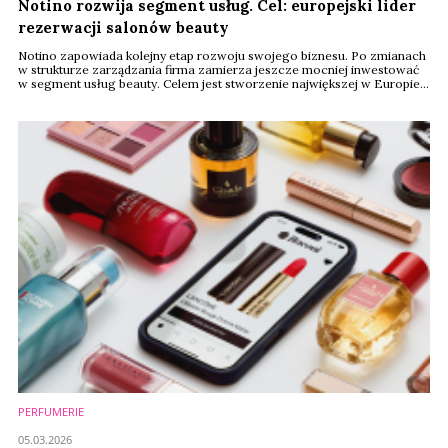
Notino rozwija segment usług. Cel: europejski lider
rezerwacji salonów beauty
Notino zapowiada kolejny etap rozwoju swojego biznesu. Po zmianach
w strukturze zarządzania firma zamierza jeszcze mocniej inwestować
w segment usług beauty. Celem jest stworzenie największej w Europie
platformy do rezerwacji wizyt w salonach kosmetycznych i fryzjerskich,
która będzie łączyć sprzedaż produktów z usługami w jednym
ekosystemie.
PERFUMERIE
05.03.2026