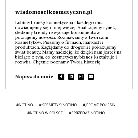
wiadomoscikosmetyczne.pl
Lubimy branżę kosmetyczną i każdego dnia
dowiadujemy się o niej więcej. Analizujemy rynek,
śledzimy trendy i zwyczaje konsumentów,
poznajemy nowości. Rozmawiamy z twórcami
kosmetyków. Piszemy o firmach, markach i
produktach. Zaglądamy do drogerii i pokazujemy
świat beauty. Mamy nadzieję, że dzięki nam jesteś na
bieżąco z tym, co kosmetyczny biznes kształtuje i
rozwija. Chętnie poznamy Twoją historię.
Napisz do mnie:
#NOTINO
#KOSMETYKI NOTINO
#JEROME POUSSIN
#NOTINO W POLSCE
#SPRZEDAŻ NOTINO
Andrzej i Marta Sterniccy
Marta i
▶