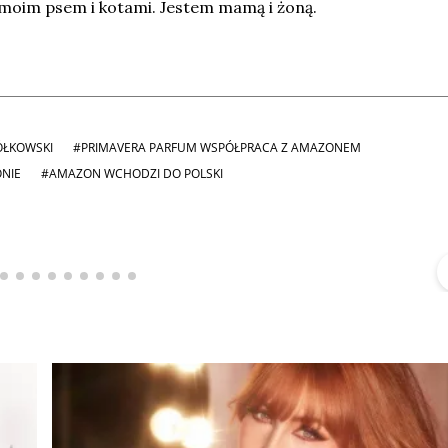
 moim psem i kotami. Jestem mamą i żoną.
ÓŁKOWSKI
#PRIMAVERA PARFUM WSPÓŁPRACA Z AMAZONEM
ONIE
#AMAZON WCHODZI DO POLSKI
Michał Stężalski
FineDiningWeek
▶
▶