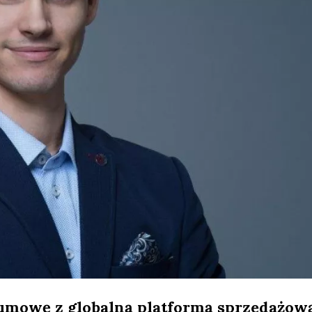
umowę z globalną platformą sprzedażow