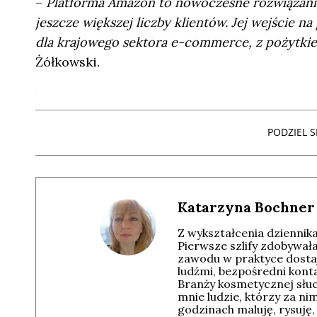
–
Platforma Amazon to nowoczesne rozwiązanie
jeszcze większej liczby klientów. Jej wejści
dla krajowego sektora e-commerce, z pożytki
Żółkowski.
PODZIEL SI
Katarzyna Bochner
Z wykształcenia dziennika
Pierwsze szlify zdobywał
zawodu w praktyce dostaj
ludźmi, bezpośredni konta
Branży kosmetycznej słuc
mnie ludzie, którzy za nim
godzinach maluję, rysuję,