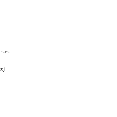
przez
ej