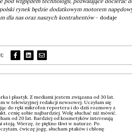
 pod względem technologii, pozwalające docierać d
e na polski rynek będzie dodatkowym motorem napędo
em dla nas oraz naszych kontrahentów
– dodaje
Ę:
rka i plastyk. Z mediami jestem związana od 30 lat.
am w telewizyjnej redakcji newsowej. Uczyłam się
ąc do ręki mikrofon reportera i do dziś rozmowy z
kt, cenię sobie najbardziej. Wolę słuchać niż mówić.
ham od 20 lat. Bardziej od kosmetyków interesują
i stoją. Wierzę, że piękno tkwi w naturze. Po
 czytam, ćwiczę jogę, słucham ptaków i chłonę