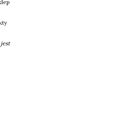
klep
kty
jest