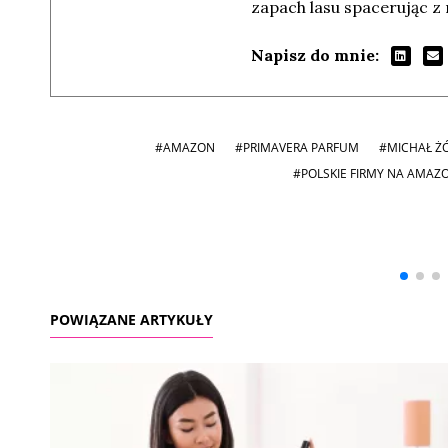
zapach lasu spacerując z
Napisz do mnie:
#AMAZON
#PRIMAVERA PARFUM
#MICHAŁ Ż
#POLSKIE FIRMY NA AMAZ
Andrzej i Marta
Marta i Andrzej
Sterniccy
Sterniccy
▶
▶
POWIĄZANE ARTYKUŁY