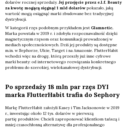
dolarów rocznej sprzedaży.
Jej przejęcie przez e.l.f. Beauty
za kwotę mogącą sięgnąć 1 mld dolarów
pokazało, jaką
wartość mogą osiągnąć marki zbudowane bez tradycyjnej
dystrybucji.
W kategorii rzęs podobnym przykładem jest
Glamnetic.
Marka powstała w 2019 r. i zdobyła rozpoznawalność dzięki
magnetycznym rzęsom oraz komunikacji prowadzonej w
mediach społecznościowych. Dziś jej produkty są dostępne
m.in. w Sephorze, Ulcie, Target i na Amazonie. FlutterHabit
wchodzi więc na drogę, którą przeszły już inne cyfrowe
marki beauty: od internetowego rozwiązania konkretnego
problemu do szerokiej, wielokanałowej dystrybucji.
Po sprzedaży 18 mln par rzęs DYI
marka FlutterHabit trafia do Sephory
Markę FlutterHabit założyli Kasey i Tim Jacksonowie w 2019
r., inwestując około 12 tys. dolarów
w pierwszą
partię produktów. Chcieli zaproponować klientkom tańszą i
mniej czasochłonną alternatywę dla profesjonalnego