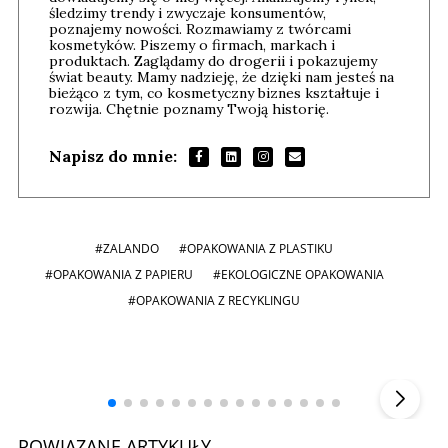
śledzimy trendy i zwyczaje konsumentów,
poznajemy nowości. Rozmawiamy z twórcami
kosmetyków. Piszemy o firmach, markach i
produktach. Zaglądamy do drogerii i pokazujemy
świat beauty. Mamy nadzieję, że dzięki nam jesteś na
bieżąco z tym, co kosmetyczny biznes kształtuje i
rozwija. Chętnie poznamy Twoją historię.
Napisz do mnie:
#ZALANDO
#OPAKOWANIA Z PLASTIKU
#OPAKOWANIA Z PAPIERU
#EKOLOGICZNE OPAKOWANIA
#OPAKOWANIA Z RECYKLINGU
Andrzej i Marta Sterniccy
Marta i
▶
POWIĄZANE ARTYKUŁY