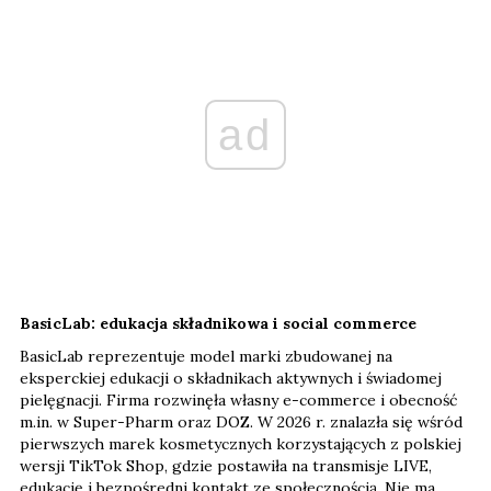
ad
BasicLab: edukacja składnikowa i social commerce
BasicLab reprezentuje model marki zbudowanej na
eksperckiej edukacji o składnikach aktywnych i świadomej
pielęgnacji. Firma rozwinęła własny e-commerce i obecność
m.in. w Super-Pharm oraz DOZ. W 2026 r. znalazła się wśród
pierwszych marek kosmetycznych korzystających z polskiej
wersji TikTok Shop, gdzie postawiła na transmisje LIVE,
edukację i bezpośredni kontakt ze społecznością. Nie ma