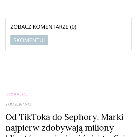
„W co mam się ubrać?”, aby pomóc rozwiązywać codzienne modowe
dylematy. Celem współpracy jest zainspirowanie ponad 53 mln klientów
Zalando z 27 rynków europejskich do wzmocnienia budowania ich
pewności siebie w ...
ZOBACZ KOMENTARZE (
0
)
SKOMENTUJ
Komentarze (
0
)
Nie znaleziono komentarzy
Zostaw swoje komentarze
Imię (Wymagane)
E-COMMERCE
Anuluj
27.07.2026 16:43
Prześlij komentarz
Od TikToka do Sephory. Marki
najpierw zdobywają miliony