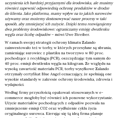
uczynienia ich bardziej przyjaznymi dla środowiska, ale musimy
również zapewnić odpowiednią ochronę produktów w drodze
do klienta. Jako platforma, mamy wpływ na to jakich surowców
używamy oraz możemy dostosowywać nasze procesy w taki
sposób, aby zmniejszyć ich zużycie. Dzięki temu rozwiązujemy
dwa problemy środowiskowe: ograniczamy emisję dwutlenku
węgla oraz liczbę odpadów
– mówi Uwe Streiber.
W ramach swojej strategii ochrony klimatu Zalando
zainwestowało też w torby, w których przesyłane są ubrania,
zamieniając surowiec z plastiku na tworzywo w 80 proc.
pochodzące z recyklingu (PCR), oszczędzając tym samym do
40 proc. emisji dwutlenku węgla na kilogram. Ze względu na
wysoką zawartość materiału PCR, torby wysyłkowe Zalando
otrzymały certyfikat Blue Angel oznaczający, że spełniają one
wysokie standardy w zakresie ochrony środowiska, zdrowia i
wydajności.
Według firmy przyszłością opakowań stosowanych w e-
commerce mogłoby być również ich ponowne wykorzystanie.
Użycie materiałów pochodzących z odpadów pozwala na
zmniejszenie emisji CO2 oraz wydłużenie cyklu życia
oryginalnego surowca. Kierując się tą ideą firma planuje