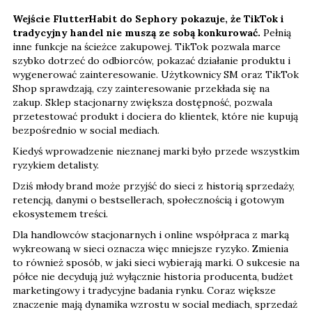
Wejście FlutterHabit do Sephory pokazuje, że TikTok i
tradycyjny handel nie muszą ze sobą konkurować.
Pełnią
inne funkcje na ścieżce zakupowej. TikTok pozwala marce
szybko dotrzeć do odbiorców, pokazać działanie produktu i
wygenerować zainteresowanie. Użytkownicy SM oraz TikTok
Shop sprawdzają, czy zainteresowanie przekłada się na
zakup. Sklep stacjonarny zwiększa dostępność, pozwala
przetestować produkt i dociera do klientek, które nie kupują
bezpośrednio w social mediach.
Kiedyś wprowadzenie nieznanej marki było przede wszystkim
ryzykiem detalisty.
Dziś młody brand może przyjść do sieci z historią sprzedaży,
retencją, danymi o bestsellerach, społecznością i gotowym
ekosystemem treści.
Dla handlowców stacjonarnych i online współpraca z marką
wykreowaną w sieci oznacza więc mniejsze ryzyko. Zmienia
to również sposób, w jaki sieci wybierają marki. O sukcesie na
półce nie decydują już wyłącznie historia producenta, budżet
marketingowy i tradycyjne badania rynku. Coraz większe
znaczenie mają dynamika wzrostu w social mediach, sprzedaż