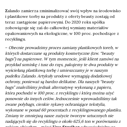
Zalando zamierza zminimalizować swój wpływ na środowisko
i plastikowe torby na produkty z oferty beauty zostają od
teraz zastąpione papierowymi. Do 2020 roku spółka
zobowiązuje się zaś do całkowitej wymiany materiałów
opakowaniowych na ekologiczne, w 100 proc. pochodzące z
recyklingu.
–
Obecnie prowadzimy proces zamiany plastikowych toreb, w
których dostarczane są produkty kosmetyczne (tzw. “beauty
bags”) na papierowe. W tym momencie, jeśli klient zamówi na
przykład szminkę i tusz do rzęs, pakujemy te dwa produkty w
wyściełaną plastikową torbę i umieszczamy je w naszym
pudełku Zalando. Artykuły urodowe wymagają dodatkowej
ochrony, ponieważ są bardzo delikatne. Dla naszych “beauty
bags” znaleźliśmy jednak alternatywę wykonaną z papieru,
która pochodzi w 100 proc. z recyklingu i którą można użyć
ponownie do innych celów. Jednocześnie wprowadziliśmy tak
zwane polybags, cienkie rękawy ochraniające tekstylia,
wykonane w ponad 60 procentach z recyklingowanego plastiku.
Zmiany te zmniejszą nasze zużycie tworzyw sztucznych nie
nadających się do recyklingu o około 625,6 ton w porównaniu z
rokiem ubiegłym
– mówi
Uwe Streiber
odpowiedzialny za