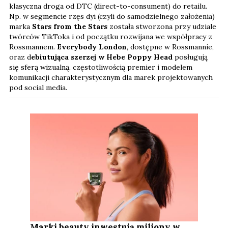
klasyczna droga od DTC (direct-to-consument) do retailu.
Np. w segmencie rzęs dyi (czyli do samodzielnego założenia)
marka
Stars from the Stars
została stworzona przy udziale
twórców TikToka i od początku rozwijana we współpracy z
Rossmannem.
Everybody London
, dostępne w Rossmannie,
oraz d
ebiutująca szerzej w Hebe Poppy Head
posługują
się sferą wizualną, częstotliwością premier i modelem
komunikacji charakterystycznym dla marek projektowanych
pod social media.
Marki beauty inwestują miliony w