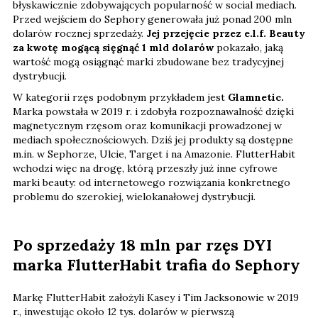
błyskawicznie zdobywających popularność w social mediach.
Przed wejściem do Sephory generowała już ponad 200 mln
dolarów rocznej sprzedaży.
Jej przejęcie przez e.l.f. Beauty
za kwotę mogącą sięgnąć 1 mld dolarów
pokazało, jaką
wartość mogą osiągnąć marki zbudowane bez tradycyjnej
dystrybucji.
W kategorii rzęs podobnym przykładem jest
Glamnetic.
Marka powstała w 2019 r. i zdobyła rozpoznawalność dzięki
magnetycznym rzęsom oraz komunikacji prowadzonej w
mediach społecznościowych. Dziś jej produkty są dostępne
m.in. w Sephorze, Ulcie, Target i na Amazonie. FlutterHabit
wchodzi więc na drogę, którą przeszły już inne cyfrowe
marki beauty: od internetowego rozwiązania konkretnego
problemu do szerokiej, wielokanałowej dystrybucji.
Po sprzedaży 18 mln par rzęs DYI
marka FlutterHabit trafia do Sephory
Markę FlutterHabit założyli Kasey i Tim Jacksonowie w 2019
r., inwestując około 12 tys. dolarów
w pierwszą