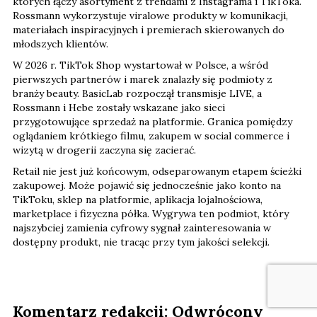
których łączy asortyment z trendami z Instagrama i TikToka.
Rossmann wykorzystuje viralowe produkty w komunikacji,
materiałach inspiracyjnych i premierach skierowanych do
młodszych klientów.
W 2026 r. TikTok Shop wystartował w Polsce, a wśród
pierwszych partnerów i marek znalazły się podmioty z
branży beauty. BasicLab rozpoczął transmisje LIVE, a
Rossmann i Hebe zostały wskazane jako sieci
przygotowujące sprzedaż na platformie. Granica pomiędzy
oglądaniem krótkiego filmu, zakupem w social commerce i
wizytą w drogerii zaczyna się zacierać.
Retail nie jest już końcowym, odseparowanym etapem ścieżki
zakupowej. Może pojawić się jednocześnie jako konto na
TikToku, sklep na platformie, aplikacja lojalnościowa,
marketplace i fizyczna półka. Wygrywa ten podmiot, który
najszybciej zamienia cyfrowy sygnał zainteresowania w
dostępny produkt, nie tracąc przy tym jakości selekcji.
Komentarz redakcji: Odwrócony