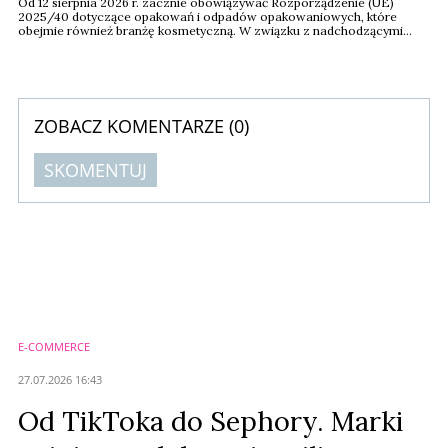
Od 12 sierpnia 2026 r. zacznie obowiązywać Rozporządzenie (UE)
2025/40 dotyczące opakowań i odpadów opakowaniowych, które
obejmie również branżę kosmetyczną. W związku z nadchodzącymi
zmianami Komisja Europejska opublikowała pierwszą wersję pakietu
wytycznych mających na celu wsparcie przedsiębiorców i państw
członkowskich we wdrażaniu przepisów PPWR (Packaging and
Packaging Waste Regulation).
ZOBACZ KOMENTARZE (
0
)
SKOMENTUJ
Komentarze (
0
)
Nie znaleziono komentarzy
Zostaw swoje komentarze
Imię (Wymagane)
E-COMMERCE
Anuluj
27.07.2026 16:43
Prześlij komentarz
Od TikToka do Sephory. Marki