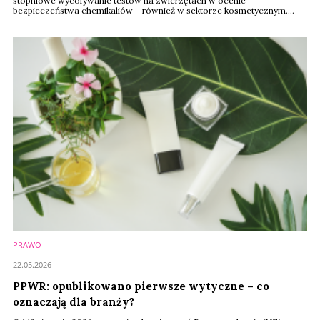
stopniowe wycofywanie testów na zwierzętach w ocenie
bezpieczeństwa chemikaliów – również w sektorze kosmetycznym.
Komisja Europejska chce przyspieszyć rozwój alternatywnych metod
badawczych, wykorzystujących m.in. sztuczną inteligencję, duże zbiory
danych oraz tzw. New Approach Methodologies (NAMs).
PRAWO
22.05.2026
PPWR: opublikowano pierwsze wytyczne – co
oznaczają dla branży?