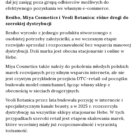
dał jej zasięg poza grupą odbiorców możliwych do
efektywnego pozyskania we własnym e-commerce.
Resibo, Miya Cosmetics i Veoli Botanica: różne drogi do
szerokiej dystrybucji
Resibo wyrosło z jednego produktu stworzonego z
osobistej potrzeby założycielki, a we wczesnym etapie
rozwijało sprzedaż i rozpoznawalność bez wsparcia masowej
dystrybucji. Dziś marka jest obecna stacjonarnie i online w
Hebe.
Miya Cosmetics także należy do pokolenia młodych polskich
marek rozwijanych przy silnym wsparciu internetu, ale nie
jest czystym przykładem przejścia DTC–retail: od początku
budowała model omnichannel, łącząc własny sklep z
obecnością w sieciach drogeryjnych.
Veoli Botanica przez lata budowała pozycję w internecie i
specjalistycznym kanale beauty, a w 2025 r. rozszerzyła
dystrybucję na wszystkie sklepy stacjonarne Hebe. W tych
przypadkach szeroki retail jest etapem skalowania marek,
które wcześniej miały już rozpoznawalność i wyrazistą
tożsamość.