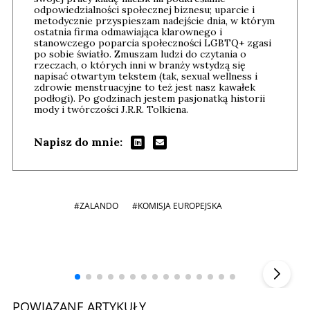
odpowiedzialności społecznej biznesu; uparcie i
metodycznie przyspieszam nadejście dnia, w którym
ostatnia firma odmawiająca klarownego i
stanowczego poparcia społeczności LGBTQ+ zgasi
po sobie światło. Zmuszam ludzi do czytania o
rzeczach, o których inni w branży wstydzą się
napisać otwartym tekstem (tak, sexual wellness i
zdrowie menstruacyjne to też jest nasz kawałek
podłogi). Po godzinach jestem pasjonatką historii
mody i twórczości J.R.R. Tolkiena.
Napisz do mnie:
#ZALANDO
#KOMISJA EUROPEJSKA
Andrzej i Marta Sterniccy
Marta i
▶
POWIĄZANE ARTYKUŁY