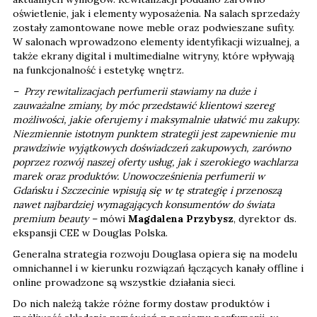
oświetlenie, jak i elementy wyposażenia. Na salach sprzedaży
zostały zamontowane nowe meble oraz podwieszane sufity.
W salonach wprowadzono elementy identyfikacji wizualnej, a
także ekrany digital i multimedialne witryny, które wpływają
na funkcjonalność i estetykę wnętrz.
– Przy rewitalizacjach perfumerii stawiamy na duże i
zauważalne zmiany, by móc przedstawić klientowi szereg
możliwości, jakie oferujemy i maksymalnie ułatwić mu zakupy.
Niezmiennie istotnym punktem strategii jest zapewnienie mu
prawdziwie wyjątkowych doświadczeń zakupowych, zarówno
poprzez rozwój naszej oferty usług, jak i szerokiego wachlarza
marek oraz produktów. Unowocześnienia perfumerii w
Gdańsku i Szczecinie wpisują się w tę strategię i przenoszą
nawet najbardziej wymagających konsumentów do świata
premium beauty –
mówi
Magdalena Przybysz
, dyrektor ds.
ekspansji CEE w Douglas Polska.
Generalna strategia rozwoju Douglasa opiera się na modelu
omnichannel i w kierunku rozwiązań łączących kanały offline i
online prowadzone są wszystkie działania sieci.
Do nich należą także różne formy dostaw produktów i