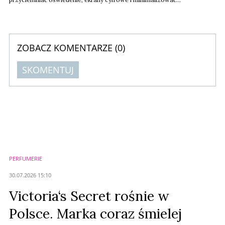
rozpraszacze sensoryczne. Oznacza to, że osoby wrażliwe na bodźce,
w spektrum autyzmu czy z ADHD będą mogły zrobić zakupy w porach
zmniejszonej stymulacji sensorycznej.
ZOBACZ KOMENTARZE (
0
)
SKOMENTUJ
Komentarze (
0
)
Nie znaleziono komentarzy
Zostaw swoje komentarze
Imię (Wymagane)
PERFUMERIE
Anuluj
30.07.2026 15:10
Prześlij komentarz
Victoria‘s Secret rośnie w
Polsce. Marka coraz śmielej