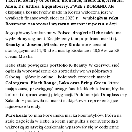
TIRTIR, Beauty of Joseon, Biodance, Medicube, Arencia,
Anua, Dr. Althea, Eqqualberry, FWEE i ROM&ND
. Ale
ekspansja kosmetyków made in Korea widoczna jest w
wynikach finansowych sieci za 2025 r. -
w ubiegłym roku
Rossmann zanotował wyraźny wzrost importu z Azji.
Jego główny konkurent w Polsce,
drogerie Hebe
także ma
wydzielony segment. Znajdziemy tam populrane marki tj.
Beauty of Joseon, Missha czy Biodance
z cenami
startującymi od 14,79 zł za maskę Biodance i 49,99 zł za BB
cream Missha.
Hebe stale powiększa portfolio K-Beauty. W czerwcu sieć
ogłosiła wprowadzenie do sprzedaży we współpracy z
Gaboną - głównie online - kolejnych czterech marek:
Colorgram, Black Rouge, Laka oraz Bring Green
, które
mają szansę przyciągnąć uwagę fanek lekkich tekstur, błysku,
koloru i dopracowanej pielęgnacji. Podobnie jak Douglass czy
Zalando - postawiła na marki makijażowe, reprezentujące
najnowsze trendy.
PureHeals
to inna koreańska marka kosmetyków, która na
stałe zagościła w Hebe, a krem i ampułka z seriiCentella z
wąkrotką azjatycką doskonale wpasowały się w codzienne