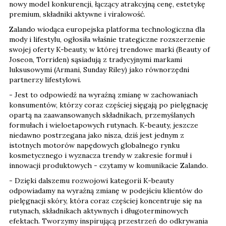
nowy model konkurencji, łączący atrakcyjną cenę, estetykę
premium, składniki aktywne i viralowość.
Zalando wiodąca europejska platforma technologiczna dla
mody i lifestylu, ogłosiła właśnie trategiczne rozszerzenie
swojej oferty K-beauty, w której trendowe marki (Beauty of
Joseon, Torriden) sąsiadują z tradycyjnymi markami
luksusowymi (Armani, Sunday Riley) jako równorzędni
partnerzy lifestylowi.
- Jest to odpowiedź na wyraźną zmianę w zachowaniach
konsumentów, którzy coraz częściej sięgają po pielęgnację
opartą na zaawansowanych składnikach, przemyślanych
formułach i wieloetapowych rutynach. K-beauty, jeszcze
niedawno postrzegana jako nisza, dziś jest jednym z
istotnych motorów napędowych globalnego rynku
kosmetycznego i wyznacza trendy w zakresie formuł i
innowacji produktowych - czytamy w komunikacie Zalando.
- Dzięki dalszemu rozwojowi kategorii K-beauty
odpowiadamy na wyraźną zmianę w podejściu klientów do
pielęgnacji skóry, która coraz częściej koncentruje się na
rutynach, składnikach aktywnych i długoterminowych
efektach. Tworzymy inspirującą przestrzeń do odkrywania