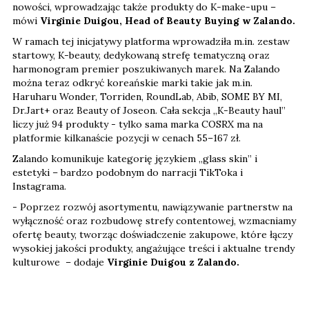
nowości, wprowadzając także produkty do K-make-upu –
mówi
Virginie Duigou, Head of Beauty Buying w Zalando.
W ramach tej inicjatywy platforma wprowadziła m.in. zestaw
startowy, K-beauty, dedykowaną strefę tematyczną oraz
harmonogram premier poszukiwanych marek. Na Zalando
można teraz odkryć koreańskie marki takie jak m.in.
Haruharu Wonder, Torriden, RoundLab, Abib, SOME BY MI,
Dr.Jart+ oraz Beauty of Joseon. Cała sekcja „K-Beauty haul”
liczy już 94 produkty - tylko sama marka COSRX ma na
platformie kilkanaście pozycji w cenach 55–167 zł.
Zalando komunikuje kategorię językiem „glass skin” i
estetyki – bardzo podobnym do narracji TikToka i
Instagrama.
- Poprzez rozwój asortymentu, nawiązywanie partnerstw na
wyłączność oraz rozbudowę strefy contentowej, wzmacniamy
ofertę beauty, tworząc doświadczenie zakupowe, które łączy
wysokiej jakości produkty, angażujące treści i aktualne trendy
kulturowe – dodaje
Virginie Duigou z Zalando.