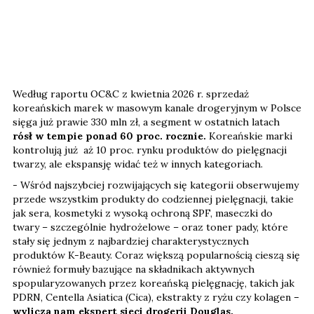
Według raportu OC&C z kwietnia 2026 r. sprzedaż
koreańskich marek w masowym kanale drogeryjnym w Polsce
sięga już prawie 330 mln zł, a segment w ostatnich latach
rósł w tempie ponad 60 proc. rocznie.
Koreańskie marki
kontrolują już aż 10 proc. rynku produktów do pielęgnacji
twarzy, ale ekspansję widać też w innych kategoriach.
- Wśród najszybciej rozwijających się kategorii obserwujemy
przede wszystkim produkty do codziennej pielęgnacji, takie
jak sera, kosmetyki z wysoką ochroną SPF, maseczki do
twary – szczególnie hydrożelowe – oraz toner pady, które
stały się jednym z najbardziej charakterystycznych
produktów K-Beauty. Coraz większą popularnością cieszą się
również formuły bazujące na składnikach aktywnych
spopularyzowanych przez koreańską pielęgnację, takich jak
PDRN, Centella Asiatica (Cica), ekstrakty z ryżu czy kolagen
–
wylicza nam ekspert sieci drogerii Douglas.