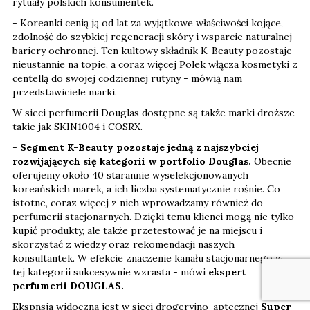
rytuały polskich konsumentek.
- Koreanki cenią ją od lat za wyjątkowe właściwości kojące,
zdolność do szybkiej regeneracji skóry i wsparcie naturalnej
bariery ochronnej. Ten kultowy składnik K-Beauty pozostaje
nieustannie na topie, a coraz więcej Polek włącza kosmetyki z
centellą do swojej codziennej rutyny - mówią nam
przedstawiciele marki.
W sieci perfumerii Douglas dostępne są także marki droższe
takie jak SKIN1004 i COSRX.
-
Segment K-Beauty pozostaje jedną z najszybciej
rozwijających się kategorii w portfolio Douglas.
Obecnie
oferujemy około 40 starannie wyselekcjonowanych
koreańskich marek, a ich liczba systematycznie rośnie. Co
istotne, coraz więcej z nich wprowadzamy również do
perfumerii stacjonarnych. Dzięki temu klienci mogą nie tylko
kupić produkty, ale także przetestować je na miejscu i
skorzystać z wiedzy oraz rekomendacji naszych
konsultantek. W efekcie znaczenie kanału stacjonarnego w
tej kategorii sukcesywnie wzrasta - mówi
ekspert
perfumerii DOUGLAS.
Ekspnsja widoczna jest w sieci drogeryjno-aptecznej
Super-