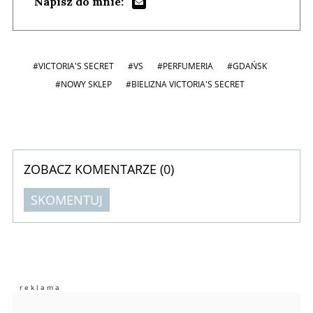
Napisz do mnie:
#VICTORIA'S SECRET
#VS
#PERFUMERIA
#GDAŃSK
#NOWY SKLEP
#BIELIZNA VICTORIA'S SECRET
ZOBACZ KOMENTARZE (
0
)
SKOMENTUJ
Komentarze (
0
)
Nie znaleziono komentarzy
Zostaw swoje komentarze
Imię (Wymagane)