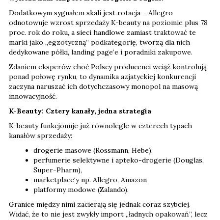
Dodatkowym sygnałem skali jest rotacja – Allegro
odnotowuje wzrost sprzedaży K-beauty na poziomie plus 78
proc. rok do roku, a sieci handlowe zamiast traktować te
marki jako „egzotyczną” podkategorię, tworzą dla nich
dedykowane półki, landing page‘e i poradniki zakupowe.
Zdaniem eksperów choć Polscy producenci wciąż kontrolują
ponad połowę rynku, to dynamika azjatyckiej konkurencji
zaczyna naruszać ich dotychczasowy monopol na masową
innowacyjność.
K-Beauty: Cztery kanały, jedna strategia
K-beauty funkcjonuje już równolegle w czterech typach
kanałów sprzedaży:
drogerie masowe (Rossmann, Hebe),
perfumerie selektywne i apteko-drogerie (Douglas,
Super-Pharm),
marketplace‘y np. Allegro, Amazon
platformy modowe (Zalando).
Granice między nimi zacierają się jednak coraz szybciej.
Widać, że to nie jest zwykły import „ładnych opakowań”, lecz