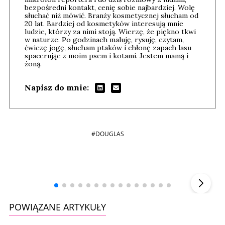
bezpośredni kontakt, cenię sobie najbardziej. Wolę
słuchać niż mówić. Branży kosmetycznej słucham od
20 lat. Bardziej od kosmetyków interesują mnie
ludzie, którzy za nimi stoją. Wierzę, że piękno tkwi
w naturze. Po godzinach maluję, rysuję, czytam,
ćwiczę jogę, słucham ptaków i chłonę zapach lasu
spacerując z moim psem i kotami. Jestem mamą i
żoną.
Napisz do mnie:
#DOUGLAS
Andrzej i Marta Sterniccy
Marta i
▶
POWIĄZANE ARTYKUŁY