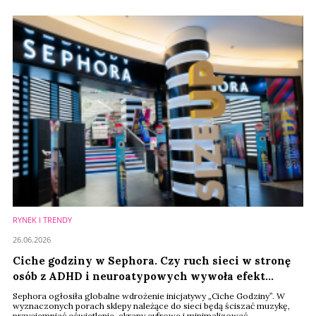
zasięgi organiczne w sieci oraz nakłady reklamowe przewyższające
resztę stawki.
RYNEK I TRENDY
26.06.2026
Ciche godziny w Sephora. Czy ruch sieci w stronę
osób z ADHD i neuroatypowych wywoła efekt
domina?
Sephora ogłosiła globalne wdrożenie inicjatywy „Ciche Godziny”. W
wyznaczonych porach sklepy należące do sieci będą ściszać muzykę,
przyciemniać oświetlenie, ekrany cyfrowe i minimalizować