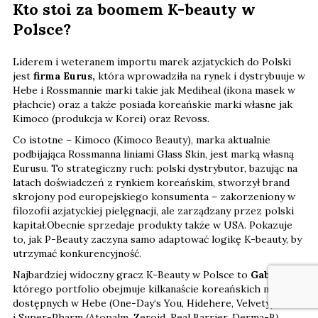
Kto stoi za boomem K-beauty w
Polsce?
Liderem i weteranem importu marek azjatyckich do Polski
jest
firma Eurus,
która wprowadziła na rynek i dystrybuuje w
Hebe i Rossmannie marki takie jak Mediheal (ikona masek w
płachcie) oraz a także posiada koreańskie marki własne jak
Kimoco (produkcja w Korei) oraz Revoss.
Co istotne – Kimoco (Kimoco Beauty), marka aktualnie
podbijająca Rossmanna liniami Glass Skin, jest marką własną
Eurusu. To strategiczny ruch: polski dystrybutor, bazując na
latach doświadczeń z rynkiem koreańskim, stworzył brand
skrojony pod europejskiego konsumenta – zakorzeniony w
filozofii azjatyckiej pielęgnacji, ale zarządzany przez polski
kapitał.Obecnie sprzedaje produkty także w USA. Pokazuje
to, jak P-Beauty zaczyna samo adaptować logikę K-beauty, by
utrzymać konkurencyjność.
Najbardziej widoczny gracz K-Beauty w Polsce to
Gabona,
którego portfolio obejmuje kilkanaście koreańskich marek
dostępnych w Hebe (One-Day‘s You, Hidehere, Velvety), DOZ
i Super-Pharm (Atopalm, Zeroid, Real Barrier, Derma-B),