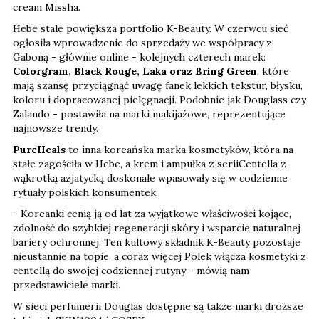
cream Missha.
Hebe stale powiększa portfolio K-Beauty. W czerwcu sieć
ogłosiła wprowadzenie do sprzedaży we współpracy z
Gaboną - głównie online - kolejnych czterech marek:
Colorgram, Black Rouge, Laka oraz Bring Green
, które
mają szansę przyciągnąć uwagę fanek lekkich tekstur, błysku,
koloru i dopracowanej pielęgnacji. Podobnie jak Douglass czy
Zalando - postawiła na marki makijażowe, reprezentujące
najnowsze trendy.
PureHeals
to inna koreańska marka kosmetyków, która na
stałe zagościła w Hebe, a krem i ampułka z seriiCentella z
wąkrotką azjatycką doskonale wpasowały się w codzienne
rytuały polskich konsumentek.
- Koreanki cenią ją od lat za wyjątkowe właściwości kojące,
zdolność do szybkiej regeneracji skóry i wsparcie naturalnej
bariery ochronnej. Ten kultowy składnik K-Beauty pozostaje
nieustannie na topie, a coraz więcej Polek włącza kosmetyki z
centellą do swojej codziennej rutyny - mówią nam
przedstawiciele marki.
W sieci perfumerii Douglas dostępne są także marki droższe