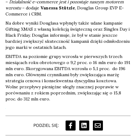
–
Działalność e-commerce jest i pozostaje naszym motorem
wzrostu
– dodaje
Vanessa Stützle
, Douglas Group EVP E-
Commerce i CRM.
Na dobre wyniki Douglasa wpłynęły także udane kampanie
Gifting XMAS z własną kolekcją świąteczną oraz Singles Day i
Black Friday. Douglas informuje, że był w stanie jeszcze
bardziej zwiększyć skuteczność kampanii dzięki odmłodzeniu
jego marki w ostatnich latach.
EBITDA na poziomie grupy wzrosła w pierwszych trzech
miesiącach roku obrotowego o 9,2 proc. o 16 mln euro do 191
mln euro. Skorygowana EBITDA wzrosła o 5,1 proc. do 196
mln euro. Głównymi czynnikami były zwiększająca marżę
strategia cenowa i konsekwentna dyscyplina kosztowa.
Wolne przepływy pieniężne uległy znacznej poprawie w
porównaniu z rokiem poprzednim, zwiększając się o 15,8
proc. do 312 mln euro.
PODZIEL SIĘ: