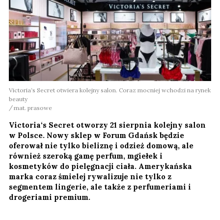
Victoria‘s Secret otwiera kolejny salon. Coraz mocniej wchodzi na rynek
beauty
mat. prasowe
Victoria‘s Secret otworzy 21 sierpnia kolejny salon
w Polsce. Nowy sklep w Forum Gdańsk będzie
oferował nie tylko bieliznę i odzież domową, ale
również szeroką gamę perfum, mgiełek i
kosmetyków do pielęgnacji ciała. Amerykańska
marka coraz śmielej rywalizuje nie tylko z
segmentem lingerie, ale także z perfumeriami i
drogeriami premium.