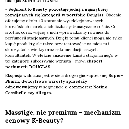
takie jak SKIN1004 i COSRX.
-
Segment K-Beauty pozostaje jedną z najszybciej
rozwijających się kategorii w portfolio Douglas.
Obecnie
oferujemy około 40 starannie wyselekcjonowanych
koreańskich marek, a ich liczba systematycznie rośnie. Co
istotne, coraz więcej z nich wprowadzamy również do
perfumerii stacjonarnych. Dzięki temu klienci mogą nie tylko
kupić produkty, ale także przetestować je na miejscu i
skorzystać z wiedzy oraz rekomendacji naszych
konsultantek. W efekcie znaczenie kanału stacjonarnego w
tej kategorii sukcesywnie wzrasta - mówi
ekspert
perfumerii DOUGLAS.
Ekspnsja widoczna jest w sieci drogeryjno-aptecznej
Super-
Pharm, dwucyfrowe wzrosty sprzedaży
odnowowujemy
w segmencie
e-commerce: Notino,
Cossibelle czy Allegro.
Masstige, nie premium – mechanizm
cenowy K-Beauty?