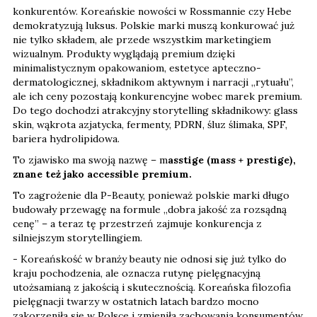
konkurentów. Koreańskie nowości w Rossmannie czy Hebe
demokratyzują luksus. Polskie marki muszą konkurować już
nie tylko składem, ale przede wszystkim marketingiem
wizualnym. Produkty wyglądają premium dzięki
minimalistycznym opakowaniom, estetyce apteczno-
dermatologicznej, składnikom aktywnym i narracji „rytuału”,
ale ich ceny pozostają konkurencyjne wobec marek premium.
Do tego dochodzi atrakcyjny storytelling składnikowy: glass
skin, wąkrota azjatycka, fermenty, PDRN, śluz ślimaka, SPF,
bariera hydrolipidowa.
To zjawisko ma swoją nazwę – m
asstige (mass + prestige),
znane też jako accessible premium.
To zagrożenie dla P-Beauty, ponieważ polskie marki długo
budowały przewagę na formule „dobra jakość za rozsądną
cenę” – a teraz tę przestrzeń zajmuje konkurencja z
silniejszym storytellingiem.
- Koreańskość w branży beauty nie odnosi się już tylko do
kraju pochodzenia, ale oznacza rutynę pielęgnacyjną
utożsamianą z jakością i skutecznością. Koreańska filozofia
pielęgnacji twarzy w ostatnich latach bardzo mocno
zakorzeniła się w Polsce i zmieniła zachowania konsumentów,