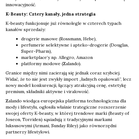
innowacyjność.
K-Beauty: Cztery kanały, jedna strategia
K-beauty funkcjonuje już równolegle w czterech typach
kanałów sprzedaży:
drogerie masowe (Rossmann, Hebe),
perfumerie selektywne i apteko-drogerie (Douglas,
Super-Pharm),
marketplace‘y np. Allegro, Amazon
platformy modowe (Zalando).
Granice między nimi zacierają się jednak coraz szybciej.
Widać, że to nie jest zwykły import „ładnych opakowań”, lecz
nowy model konkurencji, łączący atrakcyjną cenę, estetykę
premium, składniki aktywne i viralowość.
Zalando wiodąca europejska platforma technologiczna dla
mody i lifestylu, ogłosiła właśnie trategiczne rozszerzenie
swojej oferty K-beauty, w której trendowe marki (Beauty of
Joseon, Torriden) sąsiadują z tradycyjnymi markami
luksusowymi (Armani, Sunday Riley) jako równorzędni
partnerzy lifestylowi.