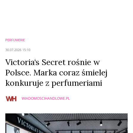
Komentarze (
0
)
Nie znaleziono komentarzy
Zostaw swoje komentarze
Imię (Wymagane)
PERFUMERIE
Anuluj
30.07.2026 15:10
Prześlij komentarz
Victoria‘s Secret rośnie w
Polsce. Marka coraz śmielej
konkuruje z perfumeriami
WIADOMOSCIHANDLOWE.PL