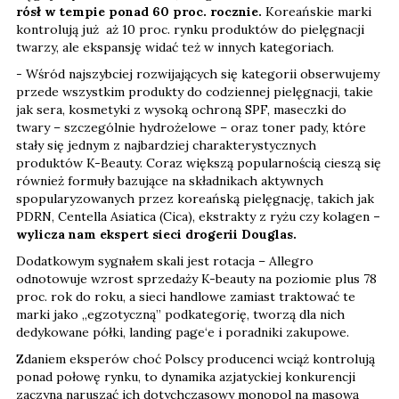
rósł w tempie ponad 60 proc. rocznie.
Koreańskie marki
kontrolują już aż 10 proc. rynku produktów do pielęgnacji
twarzy, ale ekspansję widać też w innych kategoriach.
- Wśród najszybciej rozwijających się kategorii obserwujemy
przede wszystkim produkty do codziennej pielęgnacji, takie
jak sera, kosmetyki z wysoką ochroną SPF, maseczki do
twary – szczególnie hydrożelowe – oraz toner pady, które
stały się jednym z najbardziej charakterystycznych
produktów K-Beauty. Coraz większą popularnością cieszą się
również formuły bazujące na składnikach aktywnych
spopularyzowanych przez koreańską pielęgnację, takich jak
PDRN, Centella Asiatica (Cica), ekstrakty z ryżu czy kolagen
–
wylicza nam ekspert sieci drogerii Douglas.
Dodatkowym sygnałem skali jest rotacja – Allegro
odnotowuje wzrost sprzedaży K-beauty na poziomie plus 78
proc. rok do roku, a sieci handlowe zamiast traktować te
marki jako „egzotyczną” podkategorię, tworzą dla nich
dedykowane półki, landing page‘e i poradniki zakupowe.
Zdaniem eksperów choć Polscy producenci wciąż kontrolują
ponad połowę rynku, to dynamika azjatyckiej konkurencji
zaczyna naruszać ich dotychczasowy monopol na masową