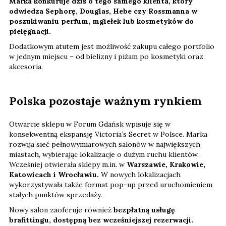
Marka konkuruje dziś o tego samego klienta, który
odwiedza Sephorę, Douglas, Hebe czy Rossmanna w
poszukiwaniu perfum, mgiełek lub kosmetyków do
pielęgnacji.
Dodatkowym atutem jest możliwość zakupu całego portfolio
w jednym miejscu – od bielizny i piżam po kosmetyki oraz
akcesoria.
Polska pozostaje ważnym rynkiem
Otwarcie sklepu w Forum Gdańsk wpisuje się w
konsekwentną ekspansję Victoria‘s Secret w Polsce. Marka
rozwija sieć pełnowymiarowych salonów w największych
miastach, wybierając lokalizacje o dużym ruchu klientów.
Wcześniej otwierała sklepy m.in. w
Warszawie, Krakowie,
Katowicach i Wrocławiu.
W nowych lokalizacjach
wykorzystywała także format pop-up przed uruchomieniem
stałych punktów sprzedaży.
Nowy salon zaoferuje również
bezpłatną usługę
brafittingu, dostępną bez wcześniejszej rezerwacji.