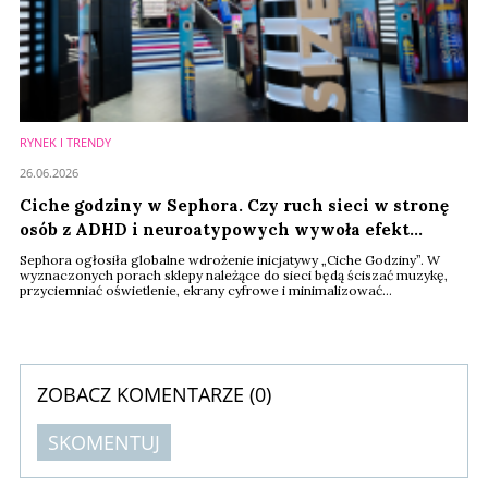
RYNEK I TRENDY
26.06.2026
Ciche godziny w Sephora. Czy ruch sieci w stronę
osób z ADHD i neuroatypowych wywoła efekt
domina?
Sephora ogłosiła globalne wdrożenie inicjatywy „Ciche Godziny”. W
wyznaczonych porach sklepy należące do sieci będą ściszać muzykę,
przyciemniać oświetlenie, ekrany cyfrowe i minimalizować
rozpraszacze sensoryczne. Oznacza to, że osoby wrażliwe na bodźce,
w spektrum autyzmu czy z ADHD będą mogły zrobić zakupy w porach
zmniejszonej stymulacji sensorycznej.
ZOBACZ KOMENTARZE (
0
)
SKOMENTUJ