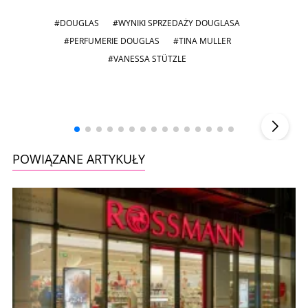
#DOUGLAS
#WYNIKI SPRZEDAŻY DOUGLASA
#PERFUMERIE DOUGLAS
#TINA MULLER
#VANESSA STÜTZLE
Andrzej i Marta Sterniccy
Marta i
▶
POWIĄZANE ARTYKUŁY