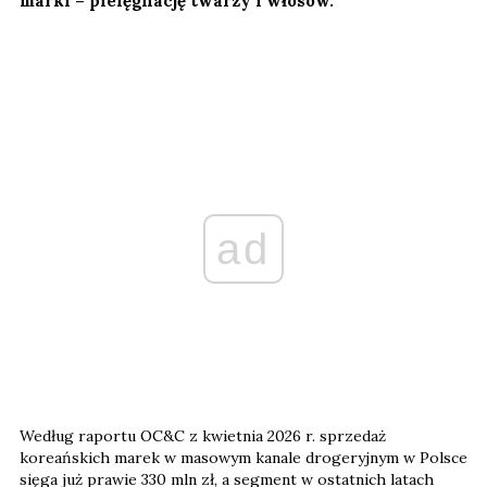
marki – pielęgnację twarzy i włosów.
ad
Według raportu OC&C z kwietnia 2026 r. sprzedaż
koreańskich marek w masowym kanale drogeryjnym w Polsce
sięga już prawie 330 mln zł, a segment w ostatnich latach