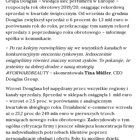
Grupa Douglas – wiodąca sieć perfumerii w Europie –
rozpoczęła rok obrotowy 2019/20, osiągając rekordową
sprzedaż w kwartale świątecznym. Od września do grudnia
Douglas zwiększył sprzedaż o 6 procent do 1,3 mld euro w
porównaniu rok do roku, przekraczając tym samym rekord
sprzedaży z poprzedniego roku obrotowego – informuje
spółka w komunikacie.
–
Po raz kolejny rozwinęliśmy się we wszystkich kanałach w
konkurencyjnym otoczeniu rynkowym. Jednocześnie
osiągnęliśmy również znaczny wzrost zysków. To pokazuje, że
jesteśmy na dobrej drodze z naszą strategią
#FORWARDBEAUTY
– skomentowała
Tina Müller
, CEO
Douglas Group.
Wzrost Douglasa był napędzany przez wszystkie regiony i
kanały sprzedaży. Sprzedaż w sklepach osiągnęła 1 mld euro
– wzrost o 2,5 proc. w porównaniu z analogicznym
kwartałem ubiegłego roku. Działalność e-commerce wzrosła
aż o 23,2 proc do 249 mln euro w pierwszych trzech
miesiącach nowego roku obrotowego. Zadecydowały o tym
ogólna cyfryzacja firmy i jeszcze silniejsza koncentracja firmy
na indywidualnych potrzebach klientów poprzez
personalizację obsługi i oferty. Było to możliwe dzięki