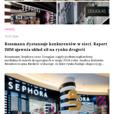
HANDEL
10.07.2026
Rossmann dystansuje konkurentów w sieci. Raport
IMM ujawnia układ sił na rynku drogerii
Rossmann, Sephora oraz Douglas zajęły podium najbardziej
medialnych marek drogeryjnych w maju 2026 roku. Analiza Instytutu
Monitorowania Mediów wykazuje, że lider rynku buduje ekspozycję
zupełnie inaczej niż konkurenci. Kluczem do dominacji okazały się
zasięgi organiczne w sieci oraz nakłady reklamowe przewyższające
resztę stawki.