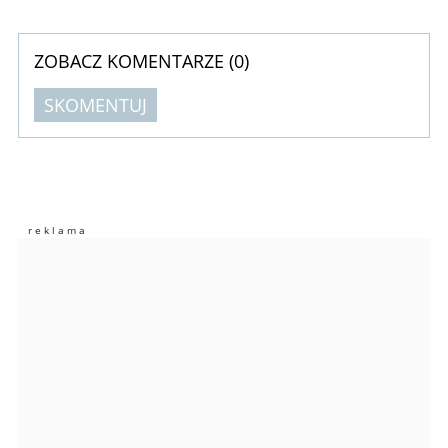
ZOBACZ KOMENTARZE (
0
)
SKOMENTUJ
Komentarze (
0
)
Nie znaleziono komentarzy
Zostaw swoje komentarze
Imię (Wymagane)
Anuluj
Prześlij komentarz