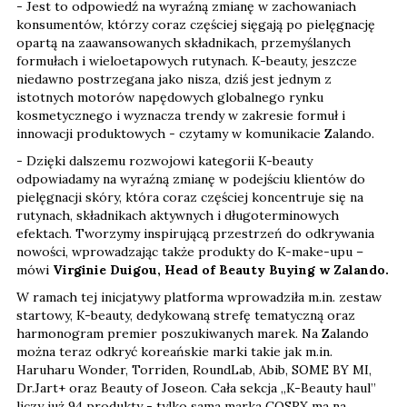
- Jest to odpowiedź na wyraźną zmianę w zachowaniach
konsumentów, którzy coraz częściej sięgają po pielęgnację
opartą na zaawansowanych składnikach, przemyślanych
formułach i wieloetapowych rutynach. K-beauty, jeszcze
niedawno postrzegana jako nisza, dziś jest jednym z
istotnych motorów napędowych globalnego rynku
kosmetycznego i wyznacza trendy w zakresie formuł i
innowacji produktowych - czytamy w komunikacie Zalando.
- Dzięki dalszemu rozwojowi kategorii K-beauty
odpowiadamy na wyraźną zmianę w podejściu klientów do
pielęgnacji skóry, która coraz częściej koncentruje się na
rutynach, składnikach aktywnych i długoterminowych
efektach. Tworzymy inspirującą przestrzeń do odkrywania
nowości, wprowadzając także produkty do K-make-upu –
mówi
Virginie Duigou, Head of Beauty Buying w Zalando.
W ramach tej inicjatywy platforma wprowadziła m.in. zestaw
startowy, K-beauty, dedykowaną strefę tematyczną oraz
harmonogram premier poszukiwanych marek. Na Zalando
można teraz odkryć koreańskie marki takie jak m.in.
Haruharu Wonder, Torriden, RoundLab, Abib, SOME BY MI,
Dr.Jart+ oraz Beauty of Joseon. Cała sekcja „K-Beauty haul”
liczy już 94 produkty - tylko sama marka COSRX ma na