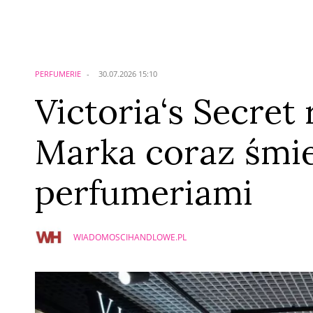
Komentarze (
0
)
Nie znaleziono komentarzy
Zostaw swoje komentarze
Imię (Wymagane)
PERFUMERIE
30.07.2026 15:10
Victoria‘s Secret
Marka coraz śmie
perfumeriami
WIADOMOSCIHANDLOWE.PL