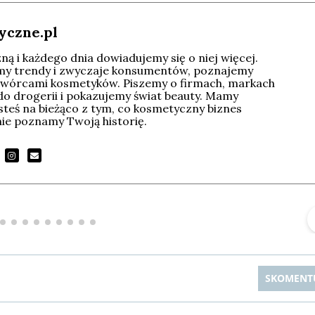
yczne.pl
ą i każdego dnia dowiadujemy się o niej więcej.
imy trendy i zwyczaje konsumentów, poznajemy
wórcami kosmetyków. Piszemy o firmach, markach
do drogerii i pokazujemy świat beauty. Mamy
esteś na bieżąco z tym, co kosmetyczny biznes
tnie poznamy Twoją historię.
Michał Stężalski
FineDiningWeek
▶
▶
SKOMENT