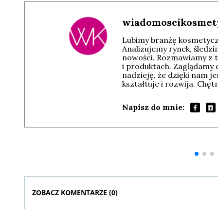
wiadomoscikosmet
Lubimy branżę kosmetyczn
Analizujemy rynek, śledz
nowości. Rozmawiamy z t
i produktach. Zaglądamy 
nadzieję, że dzięki nam j
kształtuje i rozwija. Chę
Napisz do mnie:
Andrzej i Marta
Marta i Andrzej
Sterniccy
Sterniccy
▶
▶
ZOBACZ KOMENTARZE (
0
)