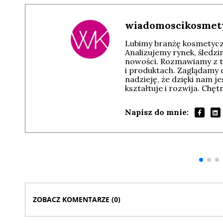
wiadomoscikosmet
Lubimy branżę kosmetyczn
Analizujemy rynek, śledz
nowości. Rozmawiamy z t
i produktach. Zaglądamy 
nadzieję, że dzięki nam j
kształtuje i rozwija. Chę
Napisz do mnie:
Andrzej i Marta
Marta i Andrzej
Sterniccy
Sterniccy
▶
▶
ZOBACZ KOMENTARZE (
0
)