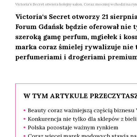
Victoria‘s Secret otwiera kolejny salon. Coraz mocniej wchodzi na ry
Victoria‘s Secret otworzy 21 sierpn
Forum Gdańsk będzie oferował nie ty
szeroką gamę perfum, mgiełek i kos
marka coraz śmielej rywalizuje nie t
perfumeriami i drogeriami premium
W TYM ARTYKULE PRZECZYTASZ
Beauty coraz ważniejszą częścią biznesu 
Konkurencja nie tylko dla sklepów z biel
Polska pozostaje ważnym rynkiem
Coraz więcej marek modowych stawia na