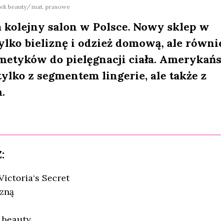
nek beauty
mat. prasowe
ia kolejny salon w Polsce. Nowy sklep w
lko bieliznę i odzież domową, ale równi
metyków do pielęgnacji ciała. Amerykań
ylko z segmentem lingerie, ale także z
.
:
Victoria‘s Secret
izną
 beauty