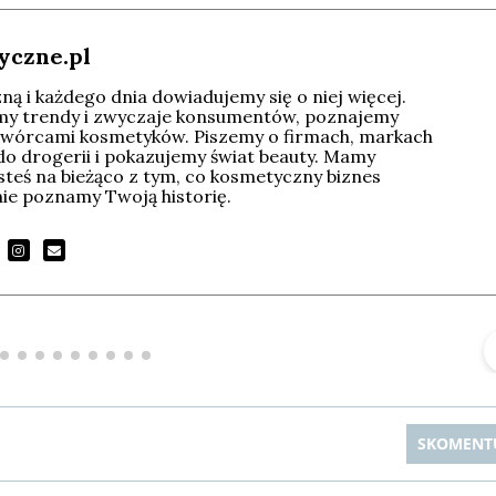
yczne.pl
ą i każdego dnia dowiadujemy się o niej więcej.
imy trendy i zwyczaje konsumentów, poznajemy
wórcami kosmetyków. Piszemy o firmach, markach
do drogerii i pokazujemy świat beauty. Mamy
esteś na bieżąco z tym, co kosmetyczny biznes
tnie poznamy Twoją historię.
Michał Stężalski
FineDiningWeek
▶
▶
SKOMENT