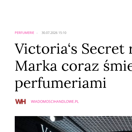
Komentarze (
0
)
Nie znaleziono komentarzy
Zostaw swoje komentarze
Imię (Wymagane)
PERFUMERIE
30.07.2026 15:10
Victoria‘s Secret
Marka coraz śmie
perfumeriami
WIADOMOSCIHANDLOWE.PL