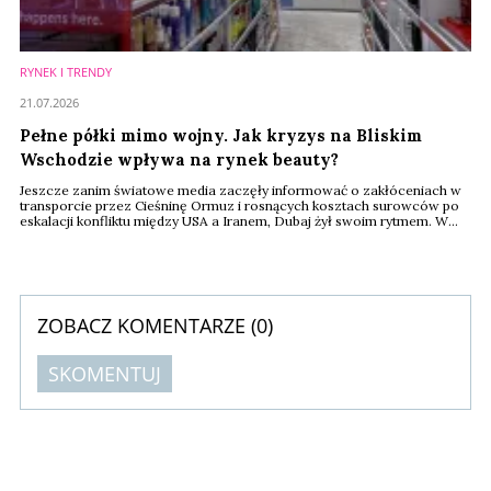
RYNEK I TRENDY
21.07.2026
Pełne półki mimo wojny. Jak kryzys na Bliskim
Wschodzie wpływa na rynek beauty?
Jeszcze zanim światowe media zaczęły informować o zakłóceniach w
transporcie przez Cieśninę Ormuz i rosnących kosztach surowców po
eskalacji konfliktu między USA a Iranem, Dubaj żył swoim rytmem. W
centrach handlowych trudno było dostrzec jakiekolwiek oznaki kryzysu.
W Sephorze tłumy klientów testowały nowe zapachy, koreańskie
kosmetyki zajmowały coraz więcej miejsca na półkach, a luksusowe
marki prezentowały kolejne ...
ZOBACZ KOMENTARZE (
0
)
SKOMENTUJ
Komentarze (
0
)
Nie znaleziono komentarzy