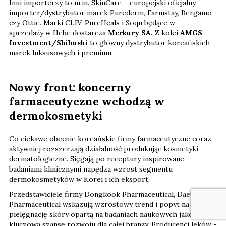
Inni importerzy to m.in. SkinCare – europejski oficjalny
importer/dystrybutor marek Purederm, Farmstay, Bergamo
czy Ottie. Marki CLIV, PureHeals i Soqu będące w
sprzedaży w Hebe dostarcza
Merkury SA.
Z kolei
AMGS
Investment/Shibushi
to główny dystrybutor koreańskich
marek luksusowych i premium.
Nowy front: koncerny
farmaceutyczne wchodzą w
dermokosmetyki
Co ciekawe obecnie koreańskie firmy farmaceutyczne coraz
aktywniej rozszerzają działalność produkując kosmetyki
dermatologiczne. Sięgają po receptury inspirowane
badaniami klinicznymi napędza wzrost segmentu
dermokosmetyków w Korei i ich eksport.
Przedstawiciele firmy Dongkook Pharmaceutical, Daewoong
Pharmaceutical wskazują wzrostowy trend i popyt na
pielęgnację skóry opartą na badaniach naukowych jako
kluczową szansę rozwoju dla całej branży. Producenci leków -