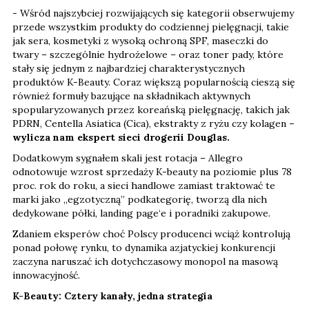
- Wśród najszybciej rozwijających się kategorii obserwujemy
przede wszystkim produkty do codziennej pielęgnacji, takie
jak sera, kosmetyki z wysoką ochroną SPF, maseczki do
twary – szczególnie hydrożelowe – oraz toner pady, które
stały się jednym z najbardziej charakterystycznych
produktów K-Beauty. Coraz większą popularnością cieszą się
również formuły bazujące na składnikach aktywnych
spopularyzowanych przez koreańską pielęgnację, takich jak
PDRN, Centella Asiatica (Cica), ekstrakty z ryżu czy kolagen
–
wylicza nam ekspert sieci drogerii Douglas.
Dodatkowym sygnałem skali jest rotacja – Allegro
odnotowuje wzrost sprzedaży K-beauty na poziomie plus 78
proc. rok do roku, a sieci handlowe zamiast traktować te
marki jako „egzotyczną” podkategorię, tworzą dla nich
dedykowane półki, landing page‘e i poradniki zakupowe.
Zdaniem eksperów choć Polscy producenci wciąż kontrolują
ponad połowę rynku, to dynamika azjatyckiej konkurencji
zaczyna naruszać ich dotychczasowy monopol na masową
innowacyjność.
K-Beauty: Cztery kanały, jedna strategia