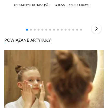
#KOSMETYKI DO MAKIJAŻU
#KOSMETYKI KOLOROWE
Andrzej i Marta Sterniccy
Marta i
▶
POWIĄZANE ARTYKUŁY