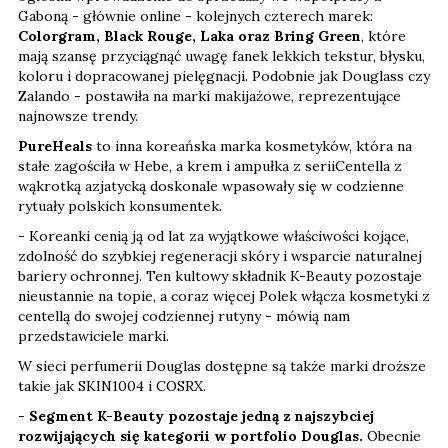
Gaboną - głównie online - kolejnych czterech marek:
Colorgram, Black Rouge, Laka oraz Bring Green
, które
mają szansę przyciągnąć uwagę fanek lekkich tekstur, błysku,
koloru i dopracowanej pielęgnacji. Podobnie jak Douglass czy
Zalando - postawiła na marki makijażowe, reprezentujące
najnowsze trendy.
PureHeals
to inna koreańska marka kosmetyków, która na
stałe zagościła w Hebe, a krem i ampułka z seriiCentella z
wąkrotką azjatycką doskonale wpasowały się w codzienne
rytuały polskich konsumentek.
- Koreanki cenią ją od lat za wyjątkowe właściwości kojące,
zdolność do szybkiej regeneracji skóry i wsparcie naturalnej
bariery ochronnej. Ten kultowy składnik K-Beauty pozostaje
nieustannie na topie, a coraz więcej Polek włącza kosmetyki z
centellą do swojej codziennej rutyny - mówią nam
przedstawiciele marki.
W sieci perfumerii Douglas dostępne są także marki droższe
takie jak SKIN1004 i COSRX.
-
Segment K-Beauty pozostaje jedną z najszybciej
rozwijających się kategorii w portfolio Douglas.
Obecnie