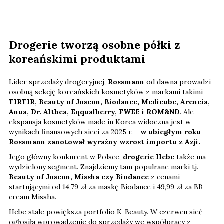
Drogerie tworzą osobne półki z
koreańskimi produktami
Lider sprzedaży drogeryjnej,
Rossmann
od dawna prowadzi
osobną sekcję koreańskich kosmetyków z markami takimi
TIRTIR, Beauty of Joseon, Biodance, Medicube, Arencia,
Anua, Dr. Althea, Eqqualberry, FWEE i ROM&ND
. Ale
ekspansja kosmetyków made in Korea widoczna jest w
wynikach finansowych sieci za 2025 r. -
w ubiegłym roku
Rossmann zanotował wyraźny wzrost importu z Azji.
Jego główny konkurent w Polsce,
drogerie Hebe
także ma
wydzielony segment. Znajdziemy tam populrane marki tj.
Beauty of Joseon, Missha czy Biodance
z cenami
startującymi od 14,79 zł za maskę Biodance i 49,99 zł za BB
cream Missha.
Hebe stale powiększa portfolio K-Beauty. W czerwcu sieć
ogłosiła wprowadzenie do sprzedaży we współpracy z