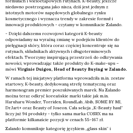
formułach i wieloetapowych rutynach. K-beauty, jeszcze
niedawno postrzegana jako nisza, dziś jest jednym z
istotnych motorów napędowych globalnego rynku
kosmetycznego i wyznacza trendy w zakresie formuł i
innowacji produktowych - czytamy w komunikacie Zalando.
- Dzięki dalszemu rozwojowi kategorii K-beauty
odpowiadamy na wyraźną zmianę w podejściu klientów do
pielęgnacji skóry, która coraz częściej koncentruje się na
rutynach, składnikach aktywnych i długoterminowych
efektach. Tworzymy inspirującą przestrzeń do odkrywania
nowości, wprowadzając także produkty do K-make-upu –
mówi
Virginie Duigou, Head of Beauty Buying w Zalando.
W ramach tej inicjatywy platforma wprowadziła m.in. zestaw
startowy, K-beauty, dedykowaną strefę tematyczną oraz
harmonogram premier poszukiwanych marek. Na Zalando
można teraz odkryć koreańskie marki takie jak m.in.
Haruharu Wonder, Torriden, RoundLab, Abib, SOME BY MI,
Dr.Jart+ oraz Beauty of Joseon. Cała sekcja „K-Beauty haul”
liczy już 94 produkty - tylko sama marka COSRX ma na
platformie kilkanaście pozycji w cenach 55–167 zł.
Zalando komunikuje kategorię językiem „glass skin” i