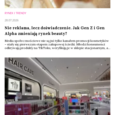
RYNEK I TRENDY
28.07.2026
Nie reklama, lecz doświadczenie. Jak Gen Z i Gen
Alpha zmieniają rynek beauty?
Media społecznościowe nie są już tylko kanałem promocji kosmetyków
– stały się pierwszym etapem zakupowej ścieżki. Młodzi konsumenci
odkrywają produkty na TikToku, weryfikują je w sklepie stacjonarnym, a
kolejne zakupy często finalizują już online. Tak wygląda nowy model
zakupów beauty, który – według raportu Renude Insights, będzie w
najbliższych latach wyznaczał kierunek rozwoju całego rynku.