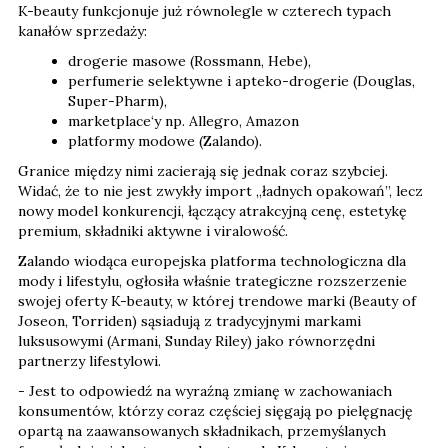
K-beauty funkcjonuje już równolegle w czterech typach
kanałów sprzedaży:
drogerie masowe (Rossmann, Hebe),
perfumerie selektywne i apteko-drogerie (Douglas,
Super-Pharm),
marketplace‘y np. Allegro, Amazon
platformy modowe (Zalando).
Granice między nimi zacierają się jednak coraz szybciej.
Widać, że to nie jest zwykły import „ładnych opakowań”, lecz
nowy model konkurencji, łączący atrakcyjną cenę, estetykę
premium, składniki aktywne i viralowość.
Zalando wiodąca europejska platforma technologiczna dla
mody i lifestylu, ogłosiła właśnie trategiczne rozszerzenie
swojej oferty K-beauty, w której trendowe marki (Beauty of
Joseon, Torriden) sąsiadują z tradycyjnymi markami
luksusowymi (Armani, Sunday Riley) jako równorzędni
partnerzy lifestylowi.
- Jest to odpowiedź na wyraźną zmianę w zachowaniach
konsumentów, którzy coraz częściej sięgają po pielęgnację
opartą na zaawansowanych składnikach, przemyślanych