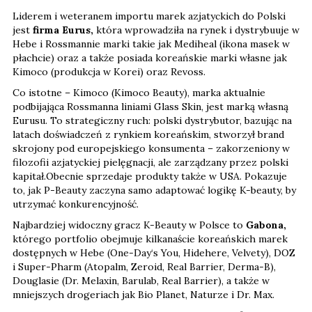
Liderem i weteranem importu marek azjatyckich do Polski
jest
firma Eurus,
która wprowadziła na rynek i dystrybuuje w
Hebe i Rossmannie marki takie jak Mediheal (ikona masek w
płachcie) oraz a także posiada koreańskie marki własne jak
Kimoco (produkcja w Korei) oraz Revoss.
Co istotne – Kimoco (Kimoco Beauty), marka aktualnie
podbijająca Rossmanna liniami Glass Skin, jest marką własną
Eurusu. To strategiczny ruch: polski dystrybutor, bazując na
latach doświadczeń z rynkiem koreańskim, stworzył brand
skrojony pod europejskiego konsumenta – zakorzeniony w
filozofii azjatyckiej pielęgnacji, ale zarządzany przez polski
kapitał.Obecnie sprzedaje produkty także w USA. Pokazuje
to, jak P-Beauty zaczyna samo adaptować logikę K-beauty, by
utrzymać konkurencyjność.
Najbardziej widoczny gracz K-Beauty w Polsce to
Gabona,
którego portfolio obejmuje kilkanaście koreańskich marek
dostępnych w Hebe (One-Day‘s You, Hidehere, Velvety), DOZ
i Super-Pharm (Atopalm, Zeroid, Real Barrier, Derma-B),
Douglasie (Dr. Melaxin, Barulab, Real Barrier), a także w
mniejszych drogeriach jak Bio Planet, Naturze i Dr. Max.