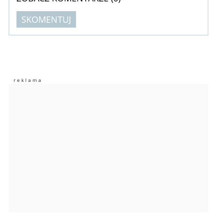
SKOMENTUJ
Komentarze (
0
)
Nie znaleziono komentarzy
Zostaw swoje komentarze
Imię (Wymagane)
Anuluj
Prześlij komentarz