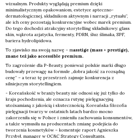
wizualnym. Produkty wyglądają premium dzięki
minimalistycznym opakowaniom, estetyce apteczno-
dermatologicznej, składnikom aktywnym i narracji „rytuału”,
ale ich ceny pozostają konkurencyjne wobec marek premium.
Do tego dochodzi atrakcyjny storytelling składnikowy: glass
skin, wąkrota azjatycka, fermenty, PDRN, śluz ślimaka, SPF,
bariera hydrolipidowa.
To zjawisko ma swoją nazwę – m
asstige (mass + prestige),
znane też jako accessible premium.
To zagrożenie dla P-Beauty, ponieważ polskie marki długo
budowały przewagę na formule „dobra jakość za rozsądną
cenę” – a teraz tę przestrzeń zajmuje konkurencja z
silniejszym storytellingiem.
- Koreańskość w branży beauty nie odnosi się już tylko do
kraju pochodzenia, ale oznacza rutynę pielęgnacyjną
utożsamianą z jakością i skutecznością. Koreańska filozofia
pielęgnacji twarzy w ostatnich latach bardzo mocno
zakorzeniła się w Polsce i zmieniła zachowania konsumentów,
a także wymusiła na producentach zmianę podejścia do
tworzenia kosmetyków – komentuje raport Agnieszka
Przybył, manager w OC&C Strategy Consultants.