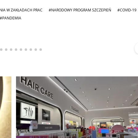
NIA W ZAKŁADACH PRAC
#NARODOWY PROGRAM SZCZEPIEŃ
#COVID-19
#PANDEMIA
Michał Stężalski
FineDiningWeek
▶
▶