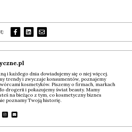
Ę:
yczne.pl
ą i każdego dnia dowiadujemy się o niej więcej.
imy trendy i zwyczaje konsumentów, poznajemy
wórcami kosmetyków. Piszemy o firmach, markach
do drogerii i pokazujemy świat beauty. Mamy
esteś na bieżąco z tym, co kosmetyczny biznes
tnie poznamy Twoją historię.