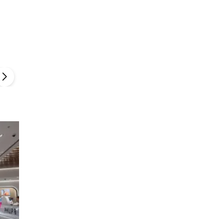
Szefem być Sezon 2
Marcin Przybysz
▶
▶