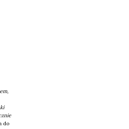
tem,
ki
cznie
m do