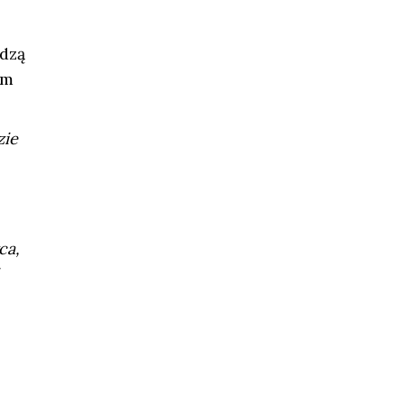
odzą
am
zie
ca,