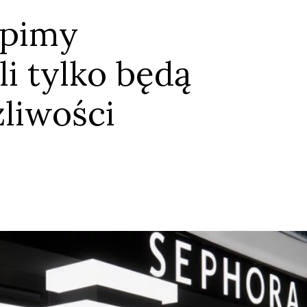
epimy
i tylko będą
żliwości