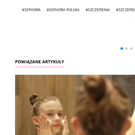
#SEPHORA
#SEPHORA POLSKA
#SZCZEPIENIA
#SZCZEPIE
Andrzej i Marta
Marta i Andrzej
Sterniccy
Sterniccy
▶
▶
POWIĄZANE ARTYKUŁY