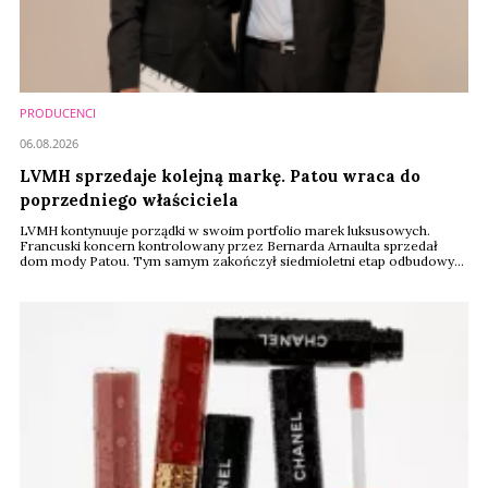
PRODUCENCI
06.08.2026
LVMH sprzedaje kolejną markę. Patou wraca do
poprzedniego właściciela
LVMH kontynuuje porządki w swoim portfolio marek luksusowych.
Francuski koncern kontrolowany przez Bernarda Arnaulta sprzedał
dom mody Patou. Tym samym zakończył siedmioletni etap odbudowy
historycznej marki. Nowym właścicielem został indyjski przedsiębiorca
Dilesh Mehta, który zna Patou doskonale. To właśnie od niego LVMH
odkupiło większościowy pakiet udziałów w 2018 roku.