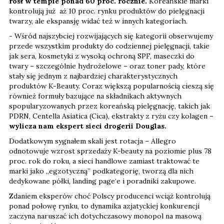
rósł w tempie ponad 60 proc. rocznie.
Koreańskie marki
kontrolują już aż 10 proc. rynku produktów do pielęgnacji
twarzy, ale ekspansję widać też w innych kategoriach.
- Wśród najszybciej rozwijających się kategorii obserwujemy
przede wszystkim produkty do codziennej pielęgnacji, takie
jak sera, kosmetyki z wysoką ochroną SPF, maseczki do
twary – szczególnie hydrożelowe – oraz toner pady, które
stały się jednym z najbardziej charakterystycznych
produktów K-Beauty. Coraz większą popularnością cieszą się
również formuły bazujące na składnikach aktywnych
spopularyzowanych przez koreańską pielęgnację, takich jak
PDRN, Centella Asiatica (Cica), ekstrakty z ryżu czy kolagen
–
wylicza nam ekspert sieci drogerii Douglas.
Dodatkowym sygnałem skali jest rotacja – Allegro
odnotowuje wzrost sprzedaży K-beauty na poziomie plus 78
proc. rok do roku, a sieci handlowe zamiast traktować te
marki jako „egzotyczną” podkategorię, tworzą dla nich
dedykowane półki, landing page‘e i poradniki zakupowe.
Zdaniem eksperów choć Polscy producenci wciąż kontrolują
ponad połowę rynku, to dynamika azjatyckiej konkurencji
zaczyna naruszać ich dotychczasowy monopol na masową