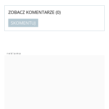
ZOBACZ KOMENTARZE (
0
)
SKOMENTUJ
Komentarze (
0
)
Nie znaleziono komentarzy
Zostaw swoje komentarze
Imię (Wymagane)
Anuluj
Prześlij komentarz