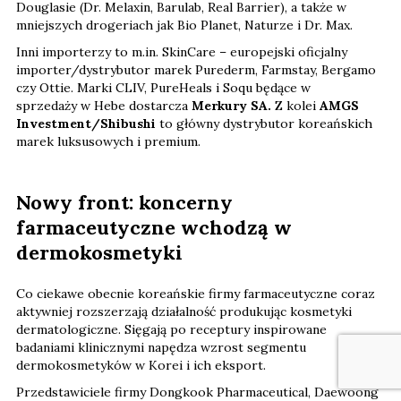
Douglasie (Dr. Melaxin, Barulab, Real Barrier), a także w
mniejszych drogeriach jak Bio Planet, Naturze i Dr. Max.
Inni importerzy to m.in. SkinCare – europejski oficjalny
importer/dystrybutor marek Purederm, Farmstay, Bergamo
czy Ottie. Marki CLIV, PureHeals i Soqu będące w
sprzedaży w Hebe dostarcza
Merkury SA.
Z kolei
AMGS
Investment/Shibushi
to główny dystrybutor koreańskich
marek luksusowych i premium.
Nowy front: koncerny
farmaceutyczne wchodzą w
dermokosmetyki
Co ciekawe obecnie koreańskie firmy farmaceutyczne coraz
aktywniej rozszerzają działalność produkując kosmetyki
dermatologiczne. Sięgają po receptury inspirowane
badaniami klinicznymi napędza wzrost segmentu
dermokosmetyków w Korei i ich eksport.
Przedstawiciele firmy Dongkook Pharmaceutical, Daewoong