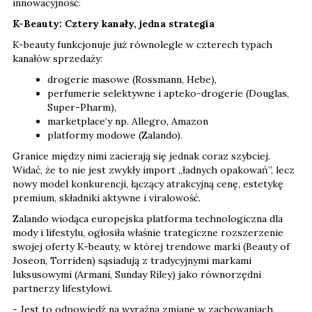
innowacyjność.
K-Beauty: Cztery kanały, jedna strategia
K-beauty funkcjonuje już równolegle w czterech typach
kanałów sprzedaży:
drogerie masowe (Rossmann, Hebe),
perfumerie selektywne i apteko-drogerie (Douglas,
Super-Pharm),
marketplace‘y np. Allegro, Amazon
platformy modowe (Zalando).
Granice między nimi zacierają się jednak coraz szybciej.
Widać, że to nie jest zwykły import „ładnych opakowań”, lecz
nowy model konkurencji, łączący atrakcyjną cenę, estetykę
premium, składniki aktywne i viralowość.
Zalando wiodąca europejska platforma technologiczna dla
mody i lifestylu, ogłosiła właśnie trategiczne rozszerzenie
swojej oferty K-beauty, w której trendowe marki (Beauty of
Joseon, Torriden) sąsiadują z tradycyjnymi markami
luksusowymi (Armani, Sunday Riley) jako równorzędni
partnerzy lifestylowi.
- Jest to odpowiedź na wyraźną zmianę w zachowaniach