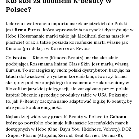
Kto stoi za boomem K-beauty w
Polsce?
Liderem i weteranem importu marek azjatyckich do Polski
jest
firma Eurus,
która wprowadziła na rynek i dystrybuuje w
Hebe i Rossmannie marki takie jak Mediheal (ikona masek w
płachcie) oraz a także posiada koreańskie marki własne jak
Kimoco (produkcja w Korei) oraz Revoss.
Co istotne – Kimoco (Kimoco Beauty), marka aktualnie
podbijająca Rossmanna liniami Glass Skin, jest marką własną
Eurusu. To strategiczny ruch: polski dystrybutor, bazując na
latach doświadczeń z rynkiem koreańskim, stworzył brand
skrojony pod europejskiego konsumenta – zakorzeniony w
filozofii azjatyckiej pielęgnacji, ale zarządzany przez polski
kapitał.Obecnie sprzedaje produkty także w USA. Pokazuje
to, jak P-Beauty zaczyna samo adaptować logikę K-beauty, by
utrzymać konkurencyjność.
Najbardziej widoczny gracz K-Beauty w Polsce to
Gabona,
którego portfolio obejmuje kilkanaście koreańskich marek
dostępnych w Hebe (One-Day‘s You, Hidehere, Velvety), DOZ
i Super-Pharm (Atopalm, Zeroid, Real Barrier, Derma-B),