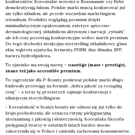
konkurentów. Koreańskie nowości w Rossmannie czy Hebe
demokratyzują luksus. Polskie marki muszą konkurować już
nie tylko składem, ale przede wszystkim marketingiem
wizualnym. Produkty wyglądają premium dzięki
minimalistycznym opakowaniom, estetyce apteczno-
dermatologicznej, składnikom aktywnym i narracji „rytuału”,
ale ich ceny pozostają konkurencyjne wobec marek premium.
Do tego dochodzi atrakcyjny storytelling składnikowy: glass
skin, wąkrota azjatycka, fermenty, PDRN, śluz ślimaka, SPF,
bariera hydrolipidowa.
To zjawisko ma swoją nazwę – m
asstige (mass + prestige),
znane też jako accessible premium.
To zagrożenie dla P-Beauty, ponieważ polskie marki długo
budowały przewagę na formule „dobra jakość za rozsądną
cenę” – a teraz tę przestrzeń zajmuje konkurencja z
silniejszym storytellingiem.
- Koreańskość w branży beauty nie odnosi się już tylko do
kraju pochodzenia, ale oznacza rutynę pielęgnacyjną
utożsamianą z jakością i skutecznością. Koreańska filozofia
pielęgnacji twarzy w ostatnich latach bardzo mocno
zakorzeniła się w Polsce i zmieniła zachowania konsumentów,