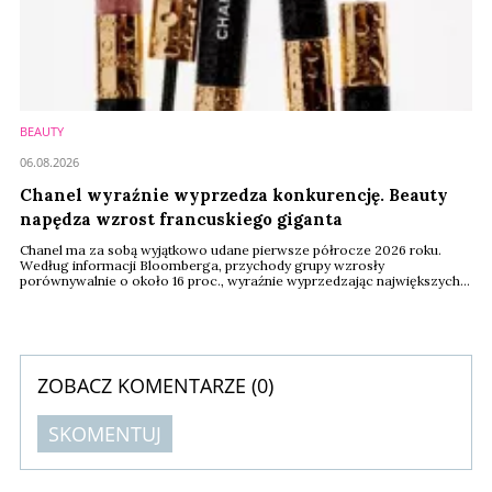
BEAUTY
06.08.2026
Chanel wyraźnie wyprzedza konkurencję. Beauty
napędza wzrost francuskiego giganta
Chanel ma za sobą wyjątkowo udane pierwsze półrocze 2026 roku.
Według informacji Bloomberga, przychody grupy wzrosły
porównywalnie o około 16 proc., wyraźnie wyprzedzając największych
konkurentów z sektora dóbr luksusowych. Jednym z filarów tego wyniku
pozostaje segment beauty, który zanotował około 8-procentowy
wzrost sprzedaży.
ZOBACZ KOMENTARZE (
0
)
SKOMENTUJ