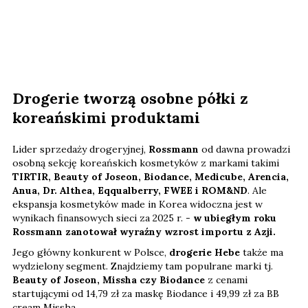
Drogerie tworzą osobne półki z
koreańskimi produktami
Lider sprzedaży drogeryjnej,
Rossmann
od dawna prowadzi
osobną sekcję koreańskich kosmetyków z markami takimi
TIRTIR, Beauty of Joseon, Biodance, Medicube, Arencia,
Anua, Dr. Althea, Eqqualberry, FWEE i ROM&ND
. Ale
ekspansja kosmetyków made in Korea widoczna jest w
wynikach finansowych sieci za 2025 r. -
w ubiegłym roku
Rossmann zanotował wyraźny wzrost importu z Azji.
Jego główny konkurent w Polsce,
drogerie Hebe
także ma
wydzielony segment. Znajdziemy tam populrane marki tj.
Beauty of Joseon, Missha czy Biodance
z cenami
startującymi od 14,79 zł za maskę Biodance i 49,99 zł za BB
cream Missha.