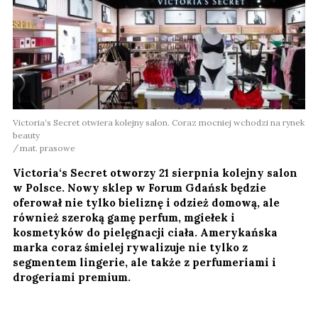
Victoria‘s Secret otwiera kolejny salon. Coraz mocniej wchodzi na rynek
beauty
mat. prasowe
Victoria‘s Secret otworzy 21 sierpnia kolejny salon
w Polsce. Nowy sklep w Forum Gdańsk będzie
oferował nie tylko bieliznę i odzież domową, ale
również szeroką gamę perfum, mgiełek i
kosmetyków do pielęgnacji ciała. Amerykańska
marka coraz śmielej rywalizuje nie tylko z
segmentem lingerie, ale także z perfumeriami i
drogeriami premium.