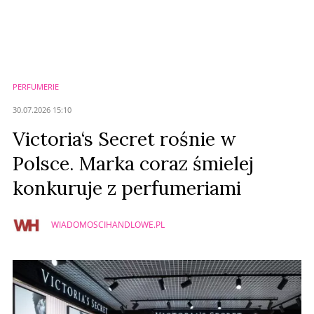
Komentarze (
0
)
Nie znaleziono komentarzy
Zostaw swoje komentarze
Imię (Wymagane)
PERFUMERIE
Anuluj
30.07.2026 15:10
Prześlij komentarz
Victoria‘s Secret rośnie w
Polsce. Marka coraz śmielej
konkuruje z perfumeriami
WIADOMOSCIHANDLOWE.PL