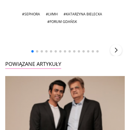
#SEPHORA
#LVMH
#KATARZYNA BIELECKA
#FORUM GDAŃSK
Andrzej i Marta Sterniccy
Marta i
▶
POWIĄZANE ARTYKUŁY