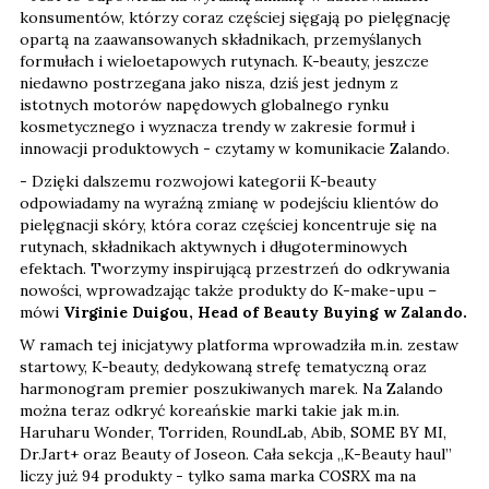
konsumentów, którzy coraz częściej sięgają po pielęgnację
opartą na zaawansowanych składnikach, przemyślanych
formułach i wieloetapowych rutynach. K-beauty, jeszcze
niedawno postrzegana jako nisza, dziś jest jednym z
istotnych motorów napędowych globalnego rynku
kosmetycznego i wyznacza trendy w zakresie formuł i
innowacji produktowych - czytamy w komunikacie Zalando.
- Dzięki dalszemu rozwojowi kategorii K-beauty
odpowiadamy na wyraźną zmianę w podejściu klientów do
pielęgnacji skóry, która coraz częściej koncentruje się na
rutynach, składnikach aktywnych i długoterminowych
efektach. Tworzymy inspirującą przestrzeń do odkrywania
nowości, wprowadzając także produkty do K-make-upu –
mówi
Virginie Duigou, Head of Beauty Buying w Zalando.
W ramach tej inicjatywy platforma wprowadziła m.in. zestaw
startowy, K-beauty, dedykowaną strefę tematyczną oraz
harmonogram premier poszukiwanych marek. Na Zalando
można teraz odkryć koreańskie marki takie jak m.in.
Haruharu Wonder, Torriden, RoundLab, Abib, SOME BY MI,
Dr.Jart+ oraz Beauty of Joseon. Cała sekcja „K-Beauty haul”
liczy już 94 produkty - tylko sama marka COSRX ma na