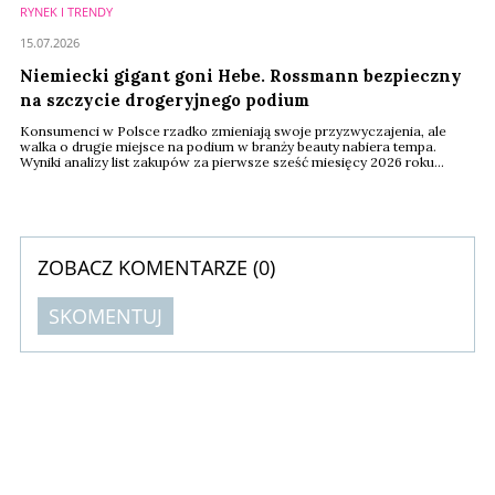
RYNEK I TRENDY
15.07.2026
Niemiecki gigant goni Hebe. Rossmann bezpieczny
na szczycie drogeryjnego podium
Konsumenci w Polsce rzadko zmieniają swoje przyzwyczajenia, ale
walka o drugie miejsce na podium w branży beauty nabiera tempa.
Wyniki analizy list zakupów za pierwsze sześć miesięcy 2026 roku
pokazują, że choć liderzy zachowali pozycje, ich konkurenci wrzucili
wyższy bieg. Na rynku drogerii najciekawsza rywalizacja toczy się
obecnie za plecami lidera.
ZOBACZ KOMENTARZE (
0
)
SKOMENTUJ
Komentarze (
0
)
Nie znaleziono komentarzy
Zostaw swoje komentarze
Imię (Wymagane)