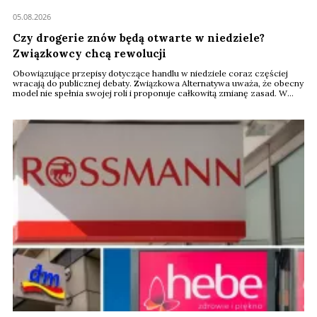
05.08.2026
Czy drogerie znów będą otwarte w niedziele?
Związkowcy chcą rewolucji
Obowiązujące przepisy dotyczące handlu w niedziele coraz częściej
wracają do publicznej debaty. Związkowa Alternatywa uważa, że obecny
model nie spełnia swojej roli i proponuje całkowitą zmianę zasad. W
praktyce mogłoby to oznaczać możliwość otwierania w niedziele także
dużych drogerii, ale pod jednym warunkiem – pracownicy musieliby
otrzymywać nawet 2,5 razy wyższe wynagrodzenie niż w dni
powszednie.