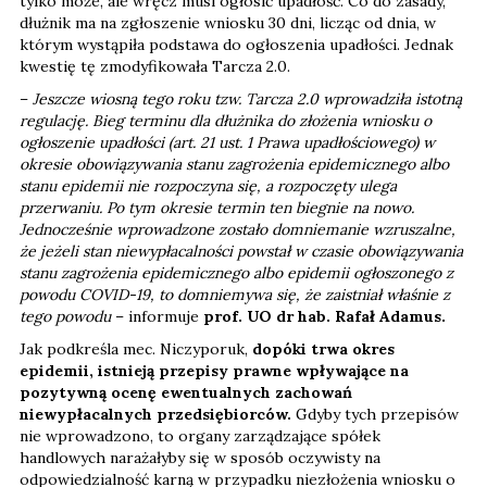
tylko może, ale wręcz musi ogłosić upadłość. Co do zasady,
dłużnik ma na zgłoszenie wniosku 30 dni, licząc od dnia, w
którym wystąpiła podstawa do ogłoszenia upadłości. Jednak
kwestię tę zmodyfikowała Tarcza 2.0.
–
Jeszcze wiosną tego roku tzw. Tarcza 2.0 wprowadziła istotną
regulację. Bieg terminu dla dłużnika do złożenia wniosku o
ogłoszenie upadłości (art. 21 ust. 1 Prawa upadłościowego) w
okresie obowiązywania stanu zagrożenia epidemicznego albo
stanu epidemii nie rozpoczyna się, a rozpoczęty ulega
przerwaniu. Po tym okresie termin ten biegnie na nowo.
Jednocześnie wprowadzone zostało domniemanie wzruszalne,
że jeżeli stan niewypłacalności powstał w czasie obowiązywania
stanu zagrożenia epidemicznego albo epidemii ogłoszonego z
powodu COVID-19, to domniemywa się, że zaistniał właśnie z
tego powodu
– informuje
prof. UO dr hab. Rafał Adamus.
Jak podkreśla mec. Niczyporuk,
dopóki trwa okres
epidemii, istnieją przepisy prawne wpływające na
pozytywną ocenę ewentualnych zachowań
niewypłacalnych przedsiębiorców.
Gdyby tych przepisów
nie wprowadzono, to organy zarządzające spółek
handlowych narażałyby się w sposób oczywisty na
odpowiedzialność karną w przypadku niezłożenia wniosku o