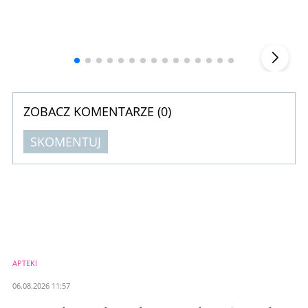
Andrzej i Marta Sterniccy
Marta i
▶
ZOBACZ KOMENTARZE (
0
)
SKOMENTUJ
Komentarze (
0
)
Nie znaleziono komentarzy
Zostaw swoje komentarze
Imię (Wymagane)
APTEKI
Anuluj
06.08.2026 11:57
Prześlij komentarz