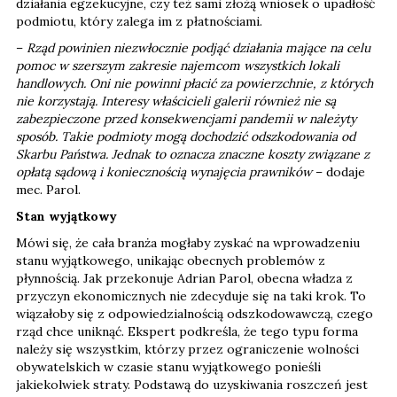
działania egzekucyjne, czy też sami złożą wniosek o upadłość
podmiotu, który zalega im z płatnościami.
–
Rząd powinien niezwłocznie podjąć działania mające na celu
pomoc w szerszym zakresie najemcom wszystkich lokali
handlowych. Oni nie powinni płacić za powierzchnie, z których
nie korzystają. Interesy właścicieli galerii również nie są
zabezpieczone przed konsekwencjami pandemii w należyty
sposób. Takie podmioty mogą dochodzić odszkodowania od
Skarbu Państwa. Jednak to oznacza znaczne koszty związane z
opłatą sądową i koniecznością wynajęcia prawników
– dodaje
mec. Parol.
Stan wyjątkowy
Mówi się, że cała branża mogłaby zyskać na wprowadzeniu
stanu wyjątkowego, unikając obecnych problemów z
płynnością. Jak przekonuje Adrian Parol, obecna władza z
przyczyn ekonomicznych nie zdecyduje się na taki krok. To
wiązałoby się z odpowiedzialnością odszkodowawczą, czego
rząd chce uniknąć. Ekspert podkreśla, że tego typu forma
należy się wszystkim, którzy przez ograniczenie wolności
obywatelskich w czasie stanu wyjątkowego ponieśli
jakiekolwiek straty. Podstawą do uzyskiwania roszczeń jest