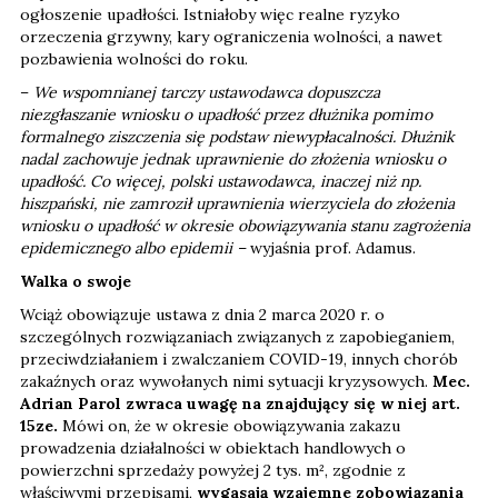
ogłoszenie upadłości. Istniałoby więc realne ryzyko
orzeczenia grzywny, kary ograniczenia wolności, a nawet
pozbawienia wolności do roku.
–
We wspomnianej tarczy ustawodawca dopuszcza
niezgłaszanie wniosku o upadłość przez dłużnika pomimo
formalnego ziszczenia się podstaw niewypłacalności. Dłużnik
nadal zachowuje jednak uprawnienie do złożenia wniosku o
upadłość. Co więcej, polski ustawodawca, inaczej niż np.
hiszpański, nie zamroził uprawnienia wierzyciela do złożenia
wniosku o upadłość w okresie obowiązywania stanu zagrożenia
epidemicznego albo epidemii –
wyjaśnia prof. Adamus.
Walka o swoje
Wciąż obowiązuje ustawa z dnia 2 marca 2020 r. o
szczególnych rozwiązaniach związanych z zapobieganiem,
przeciwdziałaniem i zwalczaniem COVID-19, innych chorób
zakaźnych oraz wywołanych nimi sytuacji kryzysowych.
Mec.
Adrian Parol zwraca uwagę na znajdujący się w niej art.
15ze.
Mówi on, że w okresie obowiązywania zakazu
prowadzenia działalności w obiektach handlowych o
powierzchni sprzedaży powyżej 2 tys. m², zgodnie z
właściwymi przepisami,
wygasają wzajemne zobowiązania