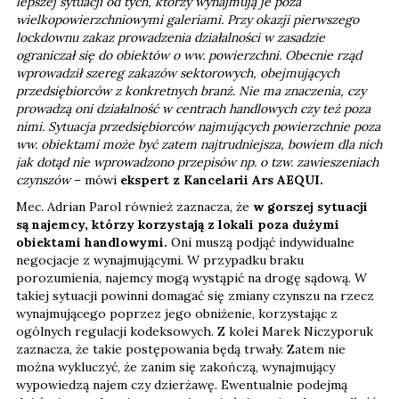
lepszej sytuacji od tych, którzy wynajmują je poza
wielkopowierzchniowymi galeriami. Przy okazji pierwszego
lockdownu zakaz prowadzenia działalności w zasadzie
ograniczał się do obiektów o ww. powierzchni. Obecnie rząd
wprowadził szereg zakazów sektorowych, obejmujących
przedsiębiorców z konkretnych branż. Nie ma znaczenia, czy
prowadzą oni działalność w centrach handlowych czy też poza
nimi. Sytuacja przedsiębiorców najmujących powierzchnie poza
ww. obiektami może być zatem najtrudniejsza, bowiem dla nich
jak dotąd nie wprowadzono przepisów np. o tzw. zawieszeniach
czynszów
– mówi
ekspert z Kancelarii Ars AEQUI.
Mec. Adrian Parol również zaznacza, że
w gorszej sytuacji
są najemcy, którzy korzystają z lokali poza dużymi
obiektami handlowymi.
Oni muszą podjąć indywidualne
negocjacje z wynajmującymi. W przypadku braku
porozumienia, najemcy mogą wystąpić na drogę sądową. W
takiej sytuacji powinni domagać się zmiany czynszu na rzecz
wynajmującego poprzez jego obniżenie, korzystając z
ogólnych regulacji kodeksowych. Z kolei Marek Niczyporuk
zaznacza, że takie postępowania będą trwały. Zatem nie
można wykluczyć, że zanim się zakończą, wynajmujący
wypowiedzą najem czy dzierżawę. Ewentualnie podejmą