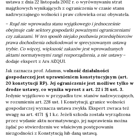
ustawa z dnia 22 listopada 2002 r. o wyrównywaniu strat
majątkowych wynikających z ograniczenia w czasie stanu
nadzwyczajnego wolności i praw człowieka oraz obywatela.
–
Rząd nie wprowadza stanu wyjątkowego i jednocześnie
obejmuje całe sektory gospodarki poważnymi ograniczeniami
czy zakazami. W ten sposób niejako pozbawia przedsiębiorców
prawa dochodzenia odszkodowań w sprecyzowanym ustawą
trybie. Co więcej, większość zakazów jest wprowadzanych
aktami normatywnymi rangi rozporządzenia, a nie ustawy
–
dodaje ekspert z Ars AEQUI.
Jak zaznacza prof. Adamus, w
olność działalności
gospodarczej jest uprawnieniem konstytucyjnym (art.
20 konstytucji RP). Jej ograniczenie jest możliwe tylko w
drodze ustawy, co wynika wprost z art. 22 i 31 ust. 3.
Jedynie wyjątkowo w przypadku tzw. stanów nadzwyczajnych,
w rozumieniu art. 228 ust. 1 Konstytucji, granice wolności
gospodarczej wyznacza ustawa zwykła. Ekspert zwraca też
uwagę na art. 4171 § 1 k.c. Jeżeli szkoda została wyrządzona
przez wydanie aktu normatywnego, jej naprawienia można
żądać po stwierdzeniu we właściwym postępowaniu
niezgodności z Konstytucją lub daną ustawą.