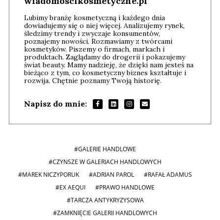
wiadomoscikosmetyczne.pl
Lubimy branżę kosmetyczną i każdego dnia
dowiadujemy się o niej więcej. Analizujemy rynek,
śledzimy trendy i zwyczaje konsumentów,
poznajemy nowości. Rozmawiamy z twórcami
kosmetyków. Piszemy o firmach, markach i
produktach. Zaglądamy do drogerii i pokazujemy
świat beauty. Mamy nadzieję, że dzięki nam jesteś na
bieżąco z tym, co kosmetyczny biznes kształtuje i
rozwija. Chętnie poznamy Twoją historię.
Napisz do mnie:
#GALERIE HANDLOWE
#CZYNSZE W GALERIACH HANDLOWYCH
#MAREK NICZYPORUK
#ADRIAN PAROL
#RAFAŁ ADAMUS
#EX AEQUI
#PRAWO HANDLOWE
#TARCZA ANTYKRYZYSOWA
#ZAMKNIĘCIE GALERII HANDLOWYCH