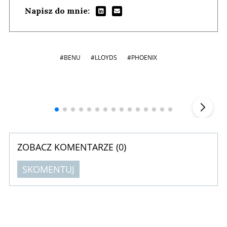
Napisz do mnie:
#BENU
#LLOYDS
#PHOENIX
Andrzej i Marta Sterniccy
Marta i
▶
ZOBACZ KOMENTARZE (
0
)
SKOMENTUJ
Komentarze (
0
)
Nie znaleziono komentarzy
Zostaw swoje komentarze