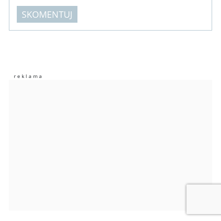
SKOMENTUJ
Komentarze (
0
)
Nie znaleziono komentarzy
Zostaw swoje komentarze
Imię (Wymagane)
Anuluj
Prześlij komentarz