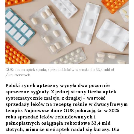
GUS: liczba aptek spada, sprzedaż leków wzrosła do 33,4 mld zł
Shutterstock
Polski rynek apteczny wysyła dwa pozornie
sprzeczne sygnały. Z jednej strony liczba aptek
systematycznie maleje, z drugiej – wartość
sprzedaży leków na receptę rośnie w dwucyfrowym
tempie. Najnowsze dane GUS pokazują, że w 2025
roku sprzedaż leków refundowanych i
pełnopłatnych osiągnęła rekordowe 33,4 mld
złotych, mimo że sieć aptek nadal się kurczy. Dla