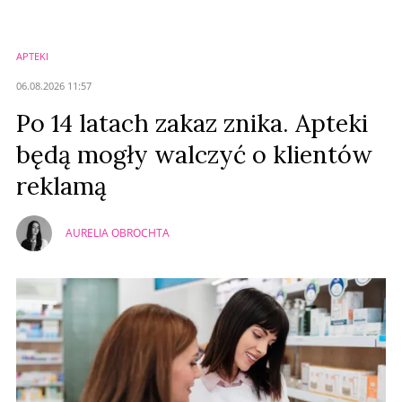
Imię (Wymagane)
APTEKI
Anuluj
06.08.2026 11:57
Prześlij komentarz
Po 14 latach zakaz znika. Apteki
będą mogły walczyć o klientów
reklamą
AURELIA OBROCHTA