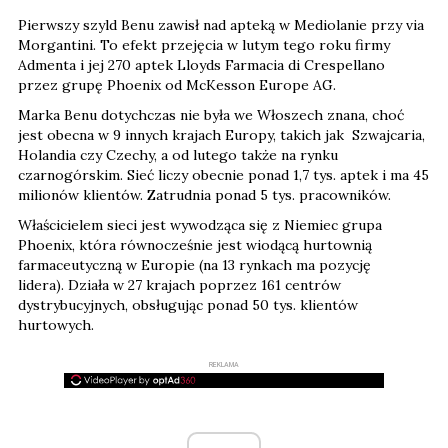
Pierwszy szyld Benu zawisł nad apteką w Mediolanie przy via
Morgantini. To efekt przejęcia w lutym tego roku firmy
Admenta i jej 270 aptek Lloyds Farmacia di Crespellano
przez grupę Phoenix od McKesson Europe AG.
Marka Benu dotychczas nie była we Włoszech znana, choć
jest obecna w 9 innych krajach Europy, takich jak Szwajcaria,
Holandia czy Czechy, a od lutego także na rynku
czarnogórskim. Sieć liczy obecnie ponad 1,7 tys. aptek i ma 45
milionów klientów. Zatrudnia ponad 5 tys. pracowników.
Właścicielem sieci jest wywodząca się z Niemiec grupa
Phoenix, która równocześnie jest wiodącą hurtownią
farmaceutyczną w Europie (na 13 rynkach ma pozycję
lidera). Działa w 27 krajach poprzez 161 centrów
dystrybucyjnych, obsługując ponad 50 tys. klientów
hurtowych.
REKLAMA