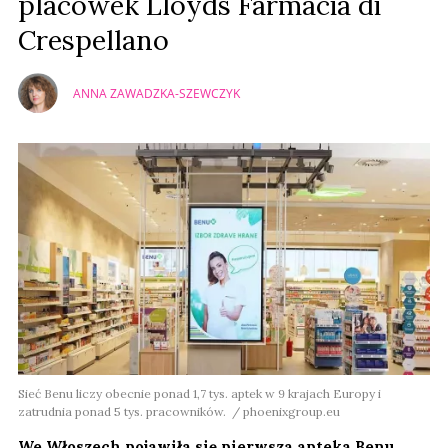
placówek Lloyds Farmacia di
Crespellano
ANNA ZAWADZKA-SZEWCZYK
Sieć Benu liczy obecnie ponad 1,7 tys. aptek w 9 krajach Europy i
zatrudnia ponad 5 tys. pracowników. / phoenixgroup.eu
We Włoszech pojawiła się pierwsza apteka Benu