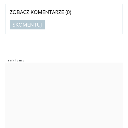
ZOBACZ KOMENTARZE (
0
)
SKOMENTUJ
Komentarze (
0
)
Nie znaleziono komentarzy
Zostaw swoje komentarze
Imię (Wymagane)
Anuluj
Prześlij komentarz