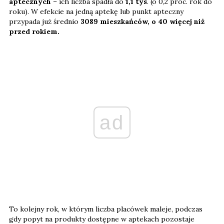
aptecznych
– ich liczba spadła do
1,1 tys
. (o 0,2 proc. rok do
roku). W efekcie na jedną aptekę lub punkt apteczny
przypada już średnio
3089 mieszkańców, o 40 więcej niż
przed rokiem.
ad
To kolejny rok, w którym liczba placówek maleje, podczas
gdy popyt na produkty dostępne w aptekach pozostaje