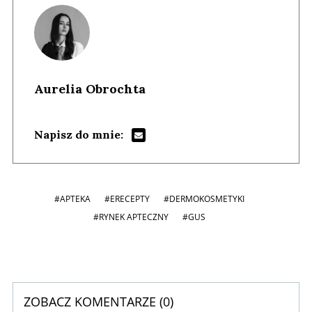
Aurelia Obrochta
Napisz do mnie:
#APTEKA
#ERECEPTY
#DERMOKOSMETYKI
#RYNEK APTECZNY
#GUS
ZOBACZ KOMENTARZE (
0
)