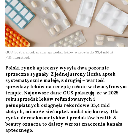
GUS: liczba aptek spada, sprzedaż leków wzrosła do 33,4 mld zł
Shutterstock
Polski rynek apteczny wysyła dwa pozornie
sprzeczne sygnały. Z jednej strony liczba aptek
systematycznie maleje, z drugiej – wartość
sprzedaży leków na receptę rośnie w dwucyfrowym
tempie. Najnowsze dane GUS pokazują, że w 2025
roku sprzedaż leków refundowanych i
pełnopłatnych osiągnęła rekordowe 33,4 mld
złotych, mimo że sieć aptek nadal się kurczy. Dla
rynku dermokosmetyków i produktów health &
beauty oznacza to dalszy wzrost znaczenia kanału
aptecznego.