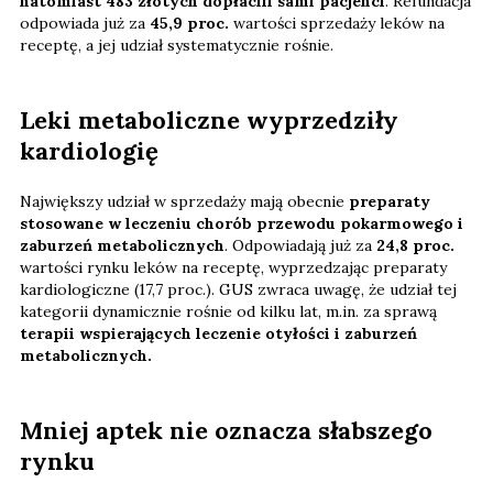
natomiast 483 złotych dopłacili sami pacjenci
. Refundacja
odpowiada już za
45,9 proc.
wartości sprzedaży leków na
receptę, a jej udział systematycznie rośnie.
Leki metaboliczne wyprzedziły
kardiologię
Największy udział w sprzedaży mają obecnie
preparaty
stosowane w leczeniu chorób przewodu pokarmowego i
zaburzeń metabolicznych
. Odpowiadają już za
24,8 proc.
wartości rynku leków na receptę, wyprzedzając preparaty
kardiologiczne (17,7 proc.). GUS zwraca uwagę, że udział tej
kategorii dynamicznie rośnie od kilku lat, m.in. za sprawą
terapii wspierających leczenie otyłości i zaburzeń
metabolicznych.
Mniej aptek nie oznacza słabszego
rynku