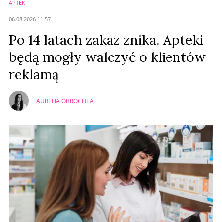
APTEKI
Anuluj
06.08.2026 11:57
Prześlij komentarz
Po 14 latach zakaz znika. Apteki
będą mogły walczyć o klientów
reklamą
AURELIA OBROCHTA