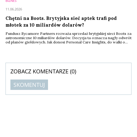
BIZNES
11.06.2026
Chętni na Boots. Brytyjska sieć aptek trafi pod
młotek za 10 miliardów dolarów?
Fundusz Sycamore Partners rozważa sprzedaż brytyjskiej sieci Boots za
astronomiczne 10 miliardów dolarów. Decyzja ta oznacza nagły odwrót
od planów giełdowych. Jak donosi Personal Care Insights, do walki o
przejęcie marki ruszyli już pierwsi poważni gracze.
ZOBACZ KOMENTARZE (
0
)
SKOMENTUJ
Komentarze (
0
)
Nie znaleziono komentarzy
Zostaw swoje komentarze
Imię (Wymagane)