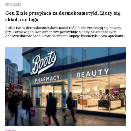
30.06.2026
Gen Z nie przepłaca za dermokosmetyki. Liczy się
skład, nie logo
Polski rynek dermokosmetyków nadal rośnie, ale zmieniają się zasady
gry. Coraz więcej konsumentów porównuje składy, szuka tańszych
odpowiedników produktów premium i kupuje kosmetyki poza aptekami.
Najbardziej wyraźnie widać to wśród przedstawicieli pokolenia Z –
wynika z najnowszego raportu PMR Market Experts.