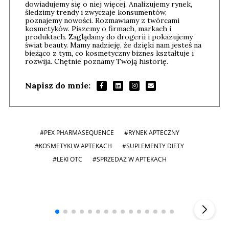
dowiadujemy się o niej więcej. Analizujemy rynek,
śledzimy trendy i zwyczaje konsumentów,
poznajemy nowości. Rozmawiamy z twórcami
kosmetyków. Piszemy o firmach, markach i
produktach. Zaglądamy do drogerii i pokazujemy
świat beauty. Mamy nadzieję, że dzięki nam jesteś na
bieżąco z tym, co kosmetyczny biznes kształtuje i
rozwija. Chętnie poznamy Twoją historię.
Napisz do mnie:
#PEX PHARMASEQUENCE
#RYNEK APTECZNY
#KOSMETYKI W APTEKACH
#SUPLEMENTY DIETY
#LEKI OTC
#SPRZEDAŻ W APTEKACH
Andrzej i Marta Sterniccy
Marta i
▶