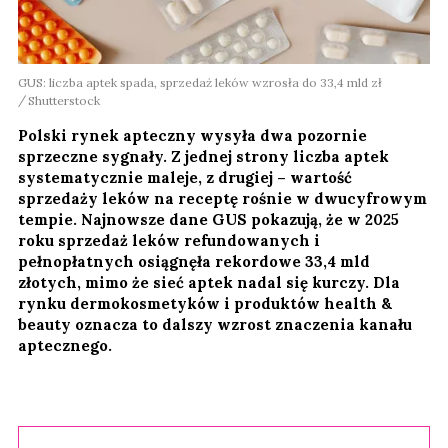
GUS: liczba aptek spada, sprzedaż leków wzrosła do 33,4 mld zł
Shutterstock
Polski rynek apteczny wysyła dwa pozornie
sprzeczne sygnały. Z jednej strony liczba aptek
systematycznie maleje, z drugiej – wartość
sprzedaży leków na receptę rośnie w dwucyfrowym
tempie. Najnowsze dane GUS pokazują, że w 2025
roku sprzedaż leków refundowanych i
pełnopłatnych osiągnęła rekordowe 33,4 mld
złotych, mimo że sieć aptek nadal się kurczy. Dla
rynku dermokosmetyków i produktów health &
beauty oznacza to dalszy wzrost znaczenia kanału
aptecznego.