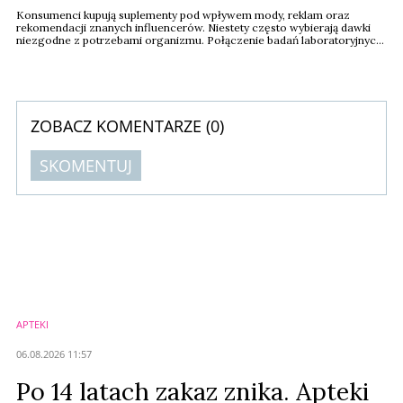
Konsumenci kupują suplementy pod wpływem mody, reklam oraz
rekomendacji znanych influencerów. Niestety często wybierają dawki
niezgodne z potrzebami organizmu. Połączenie badań laboratoryjnych
z niezależną weryfikacją produktów ma całkowicie odmienić ten rynek.
ZOBACZ KOMENTARZE (
0
)
SKOMENTUJ
Komentarze (
0
)
Nie znaleziono komentarzy
Zostaw swoje komentarze
Imię (Wymagane)
APTEKI
Anuluj
06.08.2026 11:57
Prześlij komentarz
Po 14 latach zakaz znika. Apteki