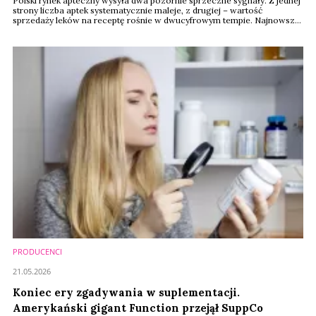
Polski rynek apteczny wysyła dwa pozornie sprzeczne sygnały. Z jednej
strony liczba aptek systematycznie maleje, z drugiej – wartość
sprzedaży leków na receptę rośnie w dwucyfrowym tempie. Najnowsze
dane GUS pokazują, że w 2025 roku sprzedaż leków refundowanych i
pełnopłatnych osiągnęła rekordowe 33,4 mld złotych, mimo że sieć
aptek nadal się kurczy. Dla rynku dermokosmetyków i produktów health
& beauty oznacza to dalszy ...
PRODUCENCI
21.05.2026
Koniec ery zgadywania w suplementacji.
Amerykański gigant Function przejął SuppCo