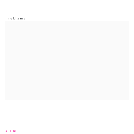
Nie znaleziono komentarzy
Zostaw swoje komentarze
Imię (Wymagane)
Anuluj
Prześlij komentarz
APTEKI