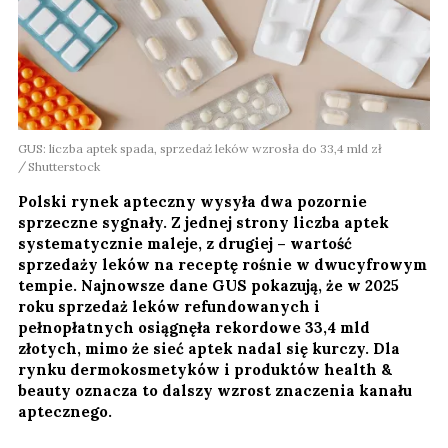
GUS: liczba aptek spada, sprzedaż leków wzrosła do 33,4 mld zł
Shutterstock
Polski rynek apteczny wysyła dwa pozornie
sprzeczne sygnały. Z jednej strony liczba aptek
systematycznie maleje, z drugiej – wartość
sprzedaży leków na receptę rośnie w dwucyfrowym
tempie. Najnowsze dane GUS pokazują, że w 2025
roku sprzedaż leków refundowanych i
pełnopłatnych osiągnęła rekordowe 33,4 mld
złotych, mimo że sieć aptek nadal się kurczy. Dla
rynku dermokosmetyków i produktów health &
beauty oznacza to dalszy wzrost znaczenia kanału
aptecznego.