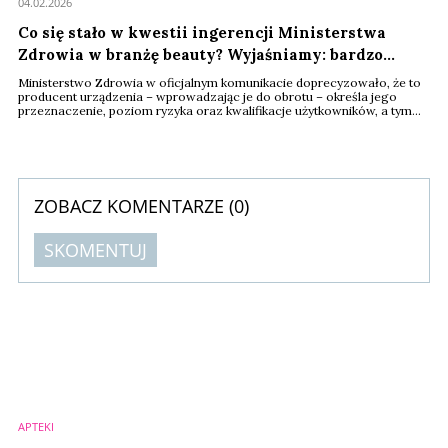
04.02.2026
Co się stało w kwestii ingerencji Ministerstwa
Zdrowia w branżę beauty? Wyjaśniamy: bardzo
niewiele.
Ministerstwo Zdrowia w oficjalnym komunikacie doprecyzowało, że to
producent urządzenia – wprowadzając je do obrotu – określa jego
przeznaczenie, poziom ryzyka oraz kwalifikacje użytkowników, a tym
samym przejmuje odpowiedzialność za bezpieczeństwo zdrowotne
pacjentów. Stanowisko dotyczy wszystkich procedur medycyny
estetyczno-naprawczej i porządkuje kwestie prawne związane z
użyciem sprzętu medycznego i kosmetologicznego w ...
ZOBACZ KOMENTARZE (
0
)
SKOMENTUJ
Komentarze (
0
)
Nie znaleziono komentarzy
Zostaw swoje komentarze
Imię (Wymagane)
APTEKI
Anuluj