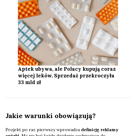
Aptek ubywa, ale Polacy kupują coraz
więcej leków. Sprzedaż przekroczyła
33 mld zł
Jakie warunki obowiązują?
Projekt po raz pierwszy wprowadza
definicję reklamy
apteki
. Ma nią być każde działanie zachęcające do