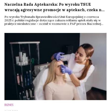
Naczelna Rada Aptekarska: Po wyroku TSUE
wracają agresywne promocje w aptekach, czeka nas
znowu 3+1
Po wyroku Trybunału Sprawiedliwości Unii Europejskiej z czerwca
2025 r. polskie regulacje dotyczące zakazu reklamy aptek stały się w
praktyce nieskuteczne – ocenił w rozmowie z PAP prezes Naczelnej
Rady Aptekarskiej, Marek Tomków. Jak wskazał, osłabienie przepisów
szybko zostało wykorzystane przez część podmiotów rynkowych, co
doprowadziło do pojawienia się działań promocyjnych określanych
przez samorząd aptekarski jako ...
BIZNES