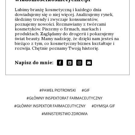
Lubimy branżę kosmetyczną i każdego dnia
dowiadujemy się o niej więcej. Analizujemy rynek,
śledzimy trendy i zwyczaje konsumentów,
poznajemy nowości. Rozmawiamy z twórcami
kosmetyków. Piszemy o firmach, markach i
produktach. Zaglądamy do drogerii i pokazujemy
świat beauty. Mamy nadzieję, że dzięki nam jesteś na
bieżąco z tym, co kosmetyczny biznes kształtuje i
rozwija. Chętnie poznamy Twoją historię.
Napisz do mnie:
#PAWEŁ PIOTROWSKI
#GIF
#GŁÓWNY INSPEKTORAT FARMACEUTYCZNY
#GŁÓWNY INSPEKTOR FARMACEUTYCZNY
#DYMISJA GIF
#MINISTERSTWO ZDROWIA
Andrzej i Marta Sterniccy
Marta i