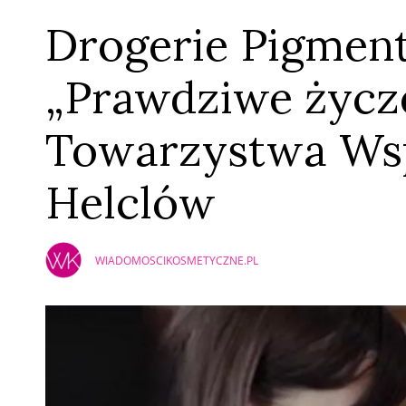
Drogerie Pigment
„Prawdziwe życze
Towarzystwa Ws
Helclów
WIADOMOSCIKOSMETYCZNE.PL