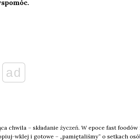
wspomóc.
ad
ca chwila – składanie życzeń. W epoce fast foodów 
Kopiuj-wklej i gotowe – „pamiętaliśmy” o setkach osó