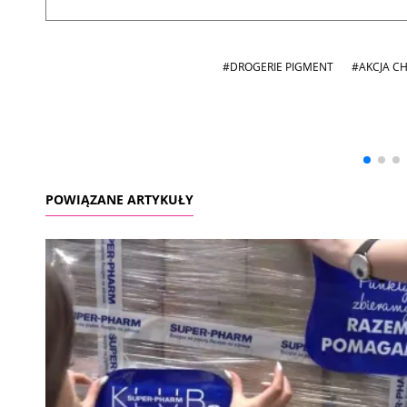
#DROGERIE PIGMENT
#AKCJA C
Andrzej i Marta
Marta i Andrzej
Sterniccy
Sterniccy
▶
▶
POWIĄZANE ARTYKUŁY