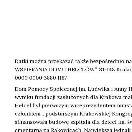
Datki można przekazać także bezpośredni
WSPIERANIA DOMU HELCLÓW”, 31-148 Kraków ul
0000 0000 3880 1187
Dom Pomocy Społecznej im. Ludwika i Anny He
wyniku fundacji zasłużonych dla Krakowa ma
Helcel był pierwszym wiceprezydentem miasta
członkiem i podstarszym Krakowskiej Kongreg
sfinansowała budowę szpitala dla dzieci im. 
cmentarną na Rakowicach. Największą jednak 