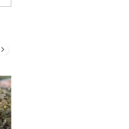
Szefem być Sezon 2
Marcin Przybysz
▶
▶