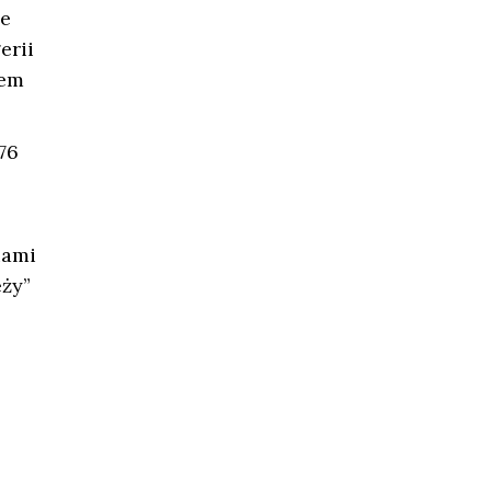
ie
erii
wem
76
iami
eży”