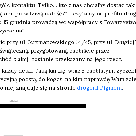
óle kontaktu. Tylko… kto z nas chciałby dostać tak
 one prawdziwą radość?” – czytamy na profilu drog
do 15 grudnia prowadzą we współpracy z Towarzyst
yczenia”.
 przy ul. Jerzmanowskiego 14/45, przy ul. Długiej 
 świąteczną, przygotowaną osobiście przez
ód z akcji zostanie przekazany na jego rzecz.
 każdy detal. Taką kartkę, wraz z osobistymi życzen
dycyjną pocztą, do kogoś, na kim naprawdę Wam zal
o niej znajduje się na stronie
drogerii Pigment
.
REKLAMA