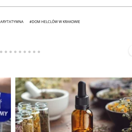
HARYTATYWNA
#DOM HELCLÓW W KRAKOWIE
Michał Stężalski
FineDiningWeek
▶
▶