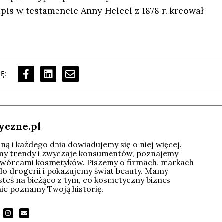
pis w testamencie Anny Helcel z 1878 r. kreował
Ę:
yczne.pl
ą i każdego dnia dowiadujemy się o niej więcej.
imy trendy i zwyczaje konsumentów, poznajemy
wórcami kosmetyków. Piszemy o firmach, markach
do drogerii i pokazujemy świat beauty. Mamy
esteś na bieżąco z tym, co kosmetyczny biznes
tnie poznamy Twoją historię.