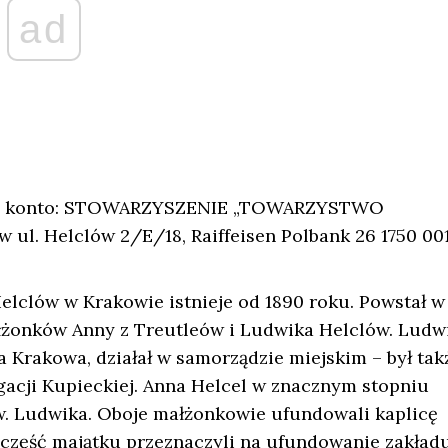
ad
o na konto: STOWARZYSZENIE „TOWARZYSTWO
. Helclów 2/E/18, Raiffeisen Polbank 26 1750 00
lclów w Krakowie istnieje od 1890 roku. Powstał w
łżonków Anny z Treutleów i Ludwika Helclów. Ludw
 Krakowa, działał w samorządzie miejskim – był tak
acji Kupieckiej. Anna Helcel w znacznym stopniu
św. Ludwika. Oboje małżonkowie ufundowali kaplicę
część majątku przeznaczyli na ufundowanie zakładu