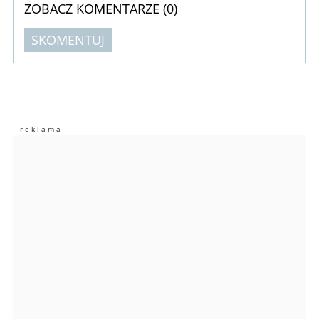
ZOBACZ KOMENTARZE (
0
)
SKOMENTUJ
Komentarze (
0
)
Nie znaleziono komentarzy
Zostaw swoje komentarze
Imię (Wymagane)
Anuluj
Prześlij komentarz