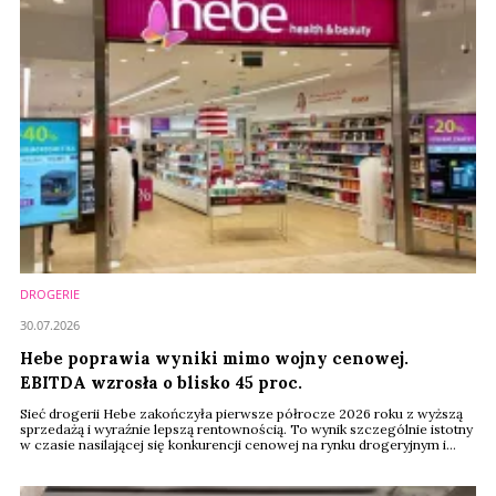
DROGERIE
30.07.2026
Hebe poprawia wyniki mimo wojny cenowej.
EBITDA wzrosła o blisko 45 proc.
Sieć drogerii Hebe zakończyła pierwsze półrocze 2026 roku z wyższą
sprzedażą i wyraźnie lepszą rentownością. To wynik szczególnie istotny
w czasie nasilającej się konkurencji cenowej na rynku drogeryjnym i
deflacji koszyka zakupowego. EBITDA sieci wzrosła z 18 do 26 mln
euro, a jej marża zwiększyła się z 6,2 do 8,3 proc.