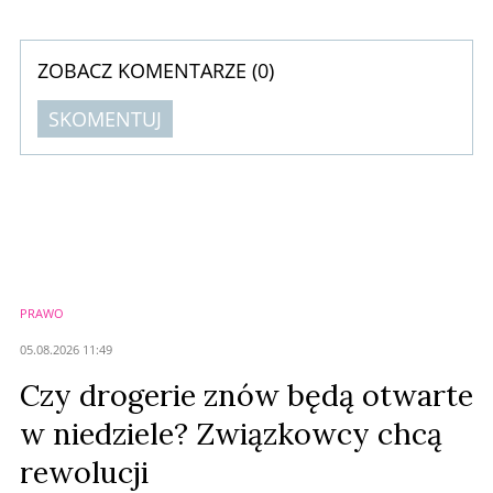
obecnie za plecami lidera.
ZOBACZ KOMENTARZE (
0
)
SKOMENTUJ
Komentarze (
0
)
Nie znaleziono komentarzy
Zostaw swoje komentarze
Imię (Wymagane)
PRAWO
Anuluj
05.08.2026 11:49
Prześlij komentarz
Czy drogerie znów będą otwarte
w niedziele? Związkowcy chcą
rewolucji