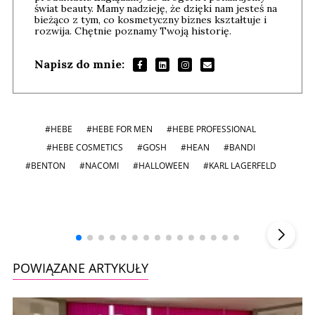
świat beauty. Mamy nadzieję, że dzięki nam jesteś na
bieżąco z tym, co kosmetyczny biznes kształtuje i
rozwija. Chętnie poznamy Twoją historię.
Napisz do mnie:
#HEBE
#HEBE FOR MEN
#HEBE PROFESSIONAL
#HEBE COSMETICS
#GOSH
#HEAN
#BANDI
#BENTON
#NACOMI
#HALLOWEEN
#KARL LAGERFELD
Andrzej i Marta Sterniccy
Marta i
▶
POWIĄZANE ARTYKUŁY