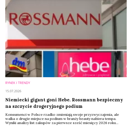
RYNEK I TRENDY
15.07.2026
Niemiecki gigant goni Hebe. Rossmann bezpieczny
na szczycie drogeryjnego podium
Konsumenci w Polsce rzadko zmieniają swoje przyzwyczajenia, ale
walka o drugie miejsce na podium w branży beauty nabiera tempa.
Wyniki analizy list zakupów za pierwsze sześć miesięcy 2026 roku
pokazują, że choć liderzy zachowali pozycje, ich konkurenci wrzucili
wyższy bieg. Na rynku drogerii najciekawsza rywalizacja toczy się