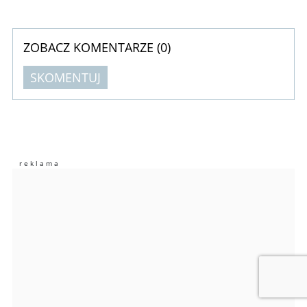
ZOBACZ KOMENTARZE (
0
)
SKOMENTUJ
Komentarze (
0
)
Nie znaleziono komentarzy
Zostaw swoje komentarze
Imię (Wymagane)
Anuluj
Prześlij komentarz