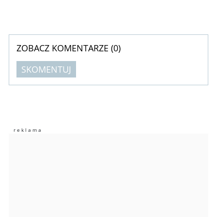
ZOBACZ KOMENTARZE (
0
)
SKOMENTUJ
Komentarze (
0
)
Nie znaleziono komentarzy
Zostaw swoje komentarze
Imię (Wymagane)
Anuluj
Prześlij komentarz