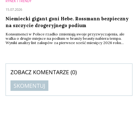
RYNEK I TRENDY
15.07.2026
Niemiecki gigant goni Hebe. Rossmann bezpieczny
na szczycie drogeryjnego podium
Konsumenci w Polsce rzadko zmieniają swoje przyzwyczajenia, ale
walka o drugie miejsce na podium w branży beauty nabiera tempa.
Wyniki analizy list zakupów za pierwsze sześć miesięcy 2026 roku
pokazują, że choć liderzy zachowali pozycje, ich konkurenci wrzucili
wyższy bieg. Na rynku drogerii najciekawsza rywalizacja toczy się
obecnie za plecami lidera.
ZOBACZ KOMENTARZE (
0
)
SKOMENTUJ
Komentarze (
0
)
Nie znaleziono komentarzy
Zostaw swoje komentarze
Imię (Wymagane)