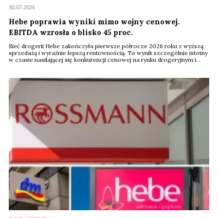
30.07.2026
Hebe poprawia wyniki mimo wojny cenowej.
EBITDA wzrosła o blisko 45 proc.
Sieć drogerii Hebe zakończyła pierwsze półrocze 2026 roku z wyższą
sprzedażą i wyraźnie lepszą rentownością. To wynik szczególnie istotny
w czasie nasilającej się konkurencji cenowej na rynku drogeryjnym i
deflacji koszyka zakupowego. EBITDA sieci wzrosła z 18 do 26 mln
euro, a jej marża zwiększyła się z 6,2 do 8,3 proc.