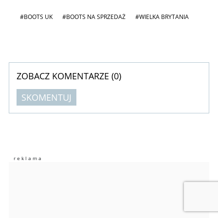
#BOOTS UK
#BOOTS NA SPRZEDAŻ
#WIELKA BRYTANIA
ZOBACZ KOMENTARZE (
0
)
SKOMENTUJ
Komentarze (
0
)
Nie znaleziono komentarzy
Zostaw swoje komentarze
Imię (Wymagane)
Anuluj
Prześlij komentarz