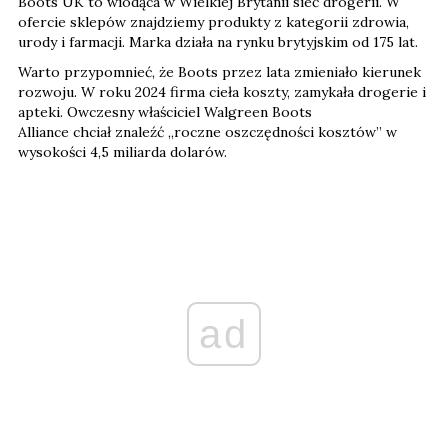
Boots UK to wiodąca w Wielkiej Brytanii sieć drogerii. W
ofercie sklepów znajdziemy produkty z kategorii zdrowia,
urody i farmacji. Marka działa na rynku brytyjskim od 175 lat.
Warto przypomnieć, że Boots przez lata zmieniało kierunek
rozwoju. W roku 2024 firma cieła koszty, zamykała drogerie i
apteki. Owczesny właściciel Walgreen Boots
Alliance chciał znaleźć „roczne oszczędności kosztów” w
wysokości 4,5 miliarda dolarów.
ad