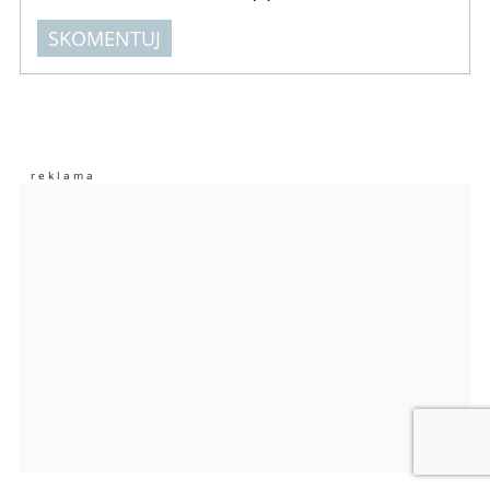
SKOMENTUJ
Komentarze (
0
)
Nie znaleziono komentarzy
Zostaw swoje komentarze
Imię (Wymagane)
Anuluj
Prześlij komentarz