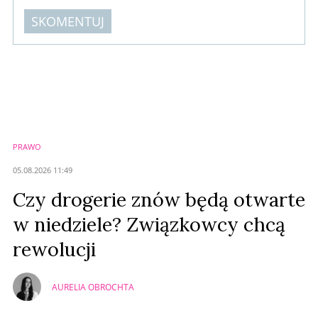
SKOMENTUJ
Komentarze (
0
)
Nie znaleziono komentarzy
Zostaw swoje komentarze
Imię (Wymagane)
PRAWO
Anuluj
05.08.2026 11:49
Prześlij komentarz
Czy drogerie znów będą otwarte
w niedziele? Związkowcy chcą
rewolucji
AURELIA OBROCHTA