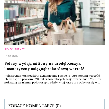
RYNEK I TRENDY
15.07.2026
Polacy wydają miliony na urodę! Koszyk
kosmetyczny osiągnął rekordową wartość
Polski rynek kosmetyków dynamicznie rośnie, a jego roczna wartość
zbliża się do poziomu 20 miliardów złotych. Najnowsze dane YouGov
pokazują, że niemal połowa sprzedaży w tej kategorii odbywa się w
promocji. Klienci coraz mocniej doceniają jakość i chętnie wybierają
droższe produkty markowe.
ZOBACZ KOMENTARZE (
0
)