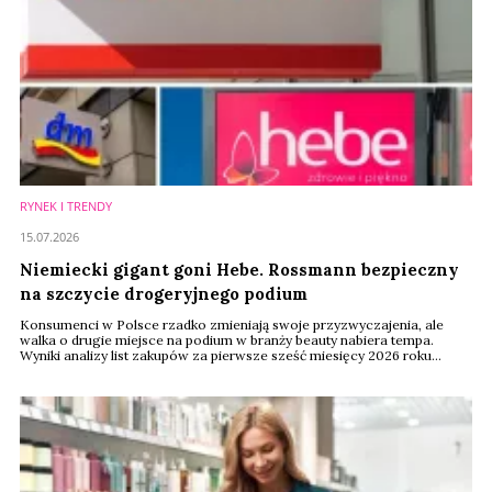
RYNEK I TRENDY
15.07.2026
Niemiecki gigant goni Hebe. Rossmann bezpieczny
na szczycie drogeryjnego podium
Konsumenci w Polsce rzadko zmieniają swoje przyzwyczajenia, ale
walka o drugie miejsce na podium w branży beauty nabiera tempa.
Wyniki analizy list zakupów za pierwsze sześć miesięcy 2026 roku
pokazują, że choć liderzy zachowali pozycje, ich konkurenci wrzucili
wyższy bieg. Na rynku drogerii najciekawsza rywalizacja toczy się
obecnie za plecami lidera.