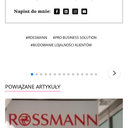
Napisz do mnie:
#ROSSMANN
#PRO BUSINESS SOLUTION
#BUDOWANIE LOJALNOŚCI KLIENTÓW
Andrzej i Marta Sterniccy
Marta i
▶
POWIĄZANE ARTYKUŁY