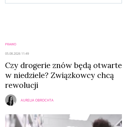
Komentarze (
0
)
Nie znaleziono komentarzy
Zostaw swoje komentarze
Imię (Wymagane)
PRAWO
Anuluj
05.08.2026 11:49
Prześlij komentarz
Czy drogerie znów będą otwarte
w niedziele? Związkowcy chcą
rewolucji
AURELIA OBROCHTA