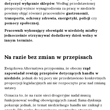
dotyczyć wyłącznie sklepów
. Według przedstawionej
propozycji wyższe wynagrodzenia za pracę w niedziele
powinny objąć również pracowników
gastronomii,
transportu, ochrony zdrowia, energetyki, policji
czy
pomocy społecznej.
Pracownik wykonujący obowiązki w niedzielę miałby
jednocześnie otrzymywać dodatkowy dzień wolny w
innym terminie.
Na razie bez zmian w przepisach
Związkowa Alternatywa przypomina, że obecny
rząd
zapowiadał rewizję przepisów dotyczących handlu w
niedziele
, jednak do tej pory nie przedstawiono konkretnych
propozycji legislacyjnych ani nie rozpoczęto prac nad zmianą
ustawy.
Oznacza to, że na razie sieci drogeryjne nadal muszą
funkcjonować według obowiązujących zasad. Sama dyskusja
pokazuje jednak, że temat niedzielnego handlu nie zniknął z
agendy. Dla rynku drogeryjnego ewentualne otwarcie