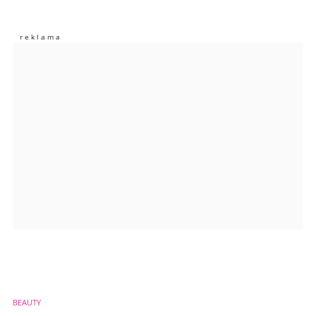
Nie znaleziono komentarzy
Zostaw swoje komentarze
Imię (Wymagane)
Anuluj
Prześlij komentarz
BEAUTY