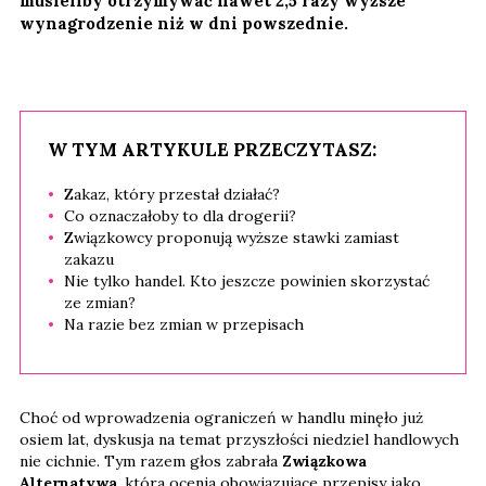
musieliby otrzymywać nawet 2,5 razy wyższe
wynagrodzenie niż w dni powszednie.
W TYM ARTYKULE PRZECZYTASZ:
Zakaz, który przestał działać?
Co oznaczałoby to dla drogerii?
Związkowcy proponują wyższe stawki zamiast
zakazu
Nie tylko handel. Kto jeszcze powinien skorzystać
ze zmian?
Na razie bez zmian w przepisach
Choć od wprowadzenia ograniczeń w handlu minęło już
osiem lat, dyskusja na temat przyszłości niedziel handlowych
nie cichnie. Tym razem głos zabrała
Związkowa
Alternatywa
, która ocenia obowiązujące przepisy jako