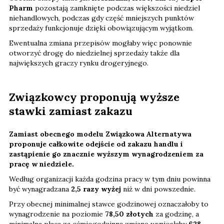
Pharm
pozostają zamknięte podczas większości niedziel
niehandlowych, podczas gdy część mniejszych punktów
sprzedaży funkcjonuje dzięki obowiązującym wyjątkom.
Ewentualna zmiana przepisów mogłaby więc ponownie
otworzyć drogę do niedzielnej sprzedaży także dla
największych graczy rynku drogeryjnego.
Związkowcy proponują wyższe
stawki zamiast zakazu
Zamiast obecnego modelu Związkowa Alternatywa
proponuje całkowite odejście od zakazu handlu i
zastąpienie go znacznie wyższym wynagrodzeniem za
pracę w niedziele.
Według organizacji każda godzina pracy w tym dniu powinna
być wynagradzana
2,5 razy wyżej
niż w dni powszednie.
Przy obecnej minimalnej stawce godzinowej oznaczałoby to
wynagrodzenie na poziomie
78,50 złotych
za godzinę, a
minimalna płaca za ośmiogodzinną zmianę wyniosłaby
628