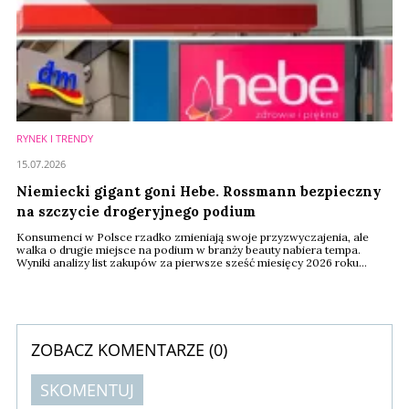
RYNEK I TRENDY
15.07.2026
Niemiecki gigant goni Hebe. Rossmann bezpieczny
na szczycie drogeryjnego podium
Konsumenci w Polsce rzadko zmieniają swoje przyzwyczajenia, ale
walka o drugie miejsce na podium w branży beauty nabiera tempa.
Wyniki analizy list zakupów za pierwsze sześć miesięcy 2026 roku
pokazują, że choć liderzy zachowali pozycje, ich konkurenci wrzucili
wyższy bieg. Na rynku drogerii najciekawsza rywalizacja toczy się
obecnie za plecami lidera.
ZOBACZ KOMENTARZE (
0
)
SKOMENTUJ