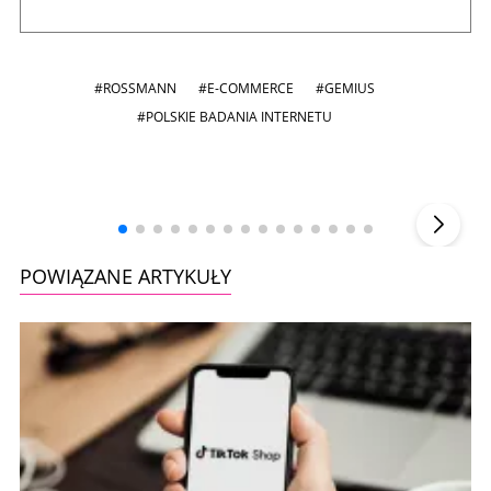
#ROSSMANN
#E-COMMERCE
#GEMIUS
#POLSKIE BADANIA INTERNETU
Andrzej i Marta Sterniccy
Marta i
▶
POWIĄZANE ARTYKUŁY