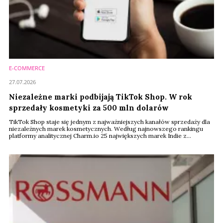
E-COMMERCE
27.07.2026
Niezależne marki podbijają TikTok Shop. W rok
sprzedały kosmetyki za 500 mln dolarów
TikTok Shop staje się jednym z najważniejszych kanałów sprzedaży dla
niezależnych marek kosmetycznych. Według najnowszego rankingu
platformy analitycznej Charm.io 25 największych marek Indie z
segmentu beauty wygenerowało w ciągu ostatnich 12 miesięcy
sprzedaż o wartości ponad 512 mln dolarów. Liderem zestawienia
została południowokoreańska marka Dr. Melaxin, która odpowiadała za
niemal 28 proc. całego obrotu.