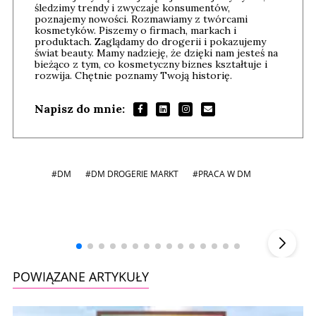
śledzimy trendy i zwyczaje konsumentów,
poznajemy nowości. Rozmawiamy z twórcami
kosmetyków. Piszemy o firmach, markach i
produktach. Zaglądamy do drogerii i pokazujemy
świat beauty. Mamy nadzieję, że dzięki nam jesteś na
bieżąco z tym, co kosmetyczny biznes kształtuje i
rozwija. Chętnie poznamy Twoją historię.
Napisz do mnie:
#DM
#DM DROGERIE MARKT
#PRACA W DM
Andrzej i Marta Sterniccy
Marta i
▶
POWIĄZANE ARTYKUŁY