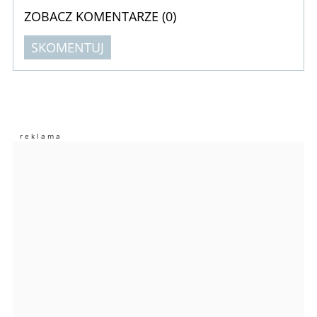
ZOBACZ KOMENTARZE (
0
)
SKOMENTUJ
Komentarze (
0
)
Nie znaleziono komentarzy
Zostaw swoje komentarze
Imię (Wymagane)
Anuluj
Prześlij komentarz