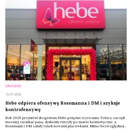
DROGERIE
10.07.2026
Hebe odpiera ofensywę Rossmanna i DM i szykuje
kontrofensywę
Rok 2025 przyniósł drogeriom Hebe potężne wyzwania: Polacy zaczęli
mocniej zaciskać pasa, dyskonty ruszyły po marże kosmetyczne, a
Rossmann i DM zalały rynek nowymi placówkami. Mimo bezwzględnej
wojny cenowej i ofensywy konkurentów, właściciel Hebe nie składa