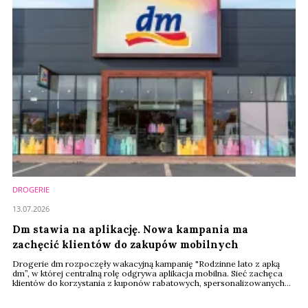
DROGERIE
13.07.2026
Dm stawia na aplikację. Nowa kampania ma
zachęcić klientów do zakupów mobilnych
Drogerie dm rozpoczęły wakacyjną kampanię "Rodzinne lato z apką
dm”, w której centralną rolę odgrywa aplikacja mobilna. Sieć zachęca
klientów do korzystania z kuponów rabatowych, spersonalizowanych
ofert i funkcji cyfrowych. Rozwój kanału mobilnego staje się jednym z
filarów jej strategii w Polsce.