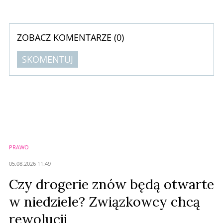
broni. Dzięki potężnym wynikom w e-commerce sieć obroniła swoją
pozycję, a w 2026 roku planuje wielki powrót do otwierania sklepów
stacjonarnych.
ZOBACZ KOMENTARZE (
0
)
SKOMENTUJ
Komentarze (
0
)
Nie znaleziono komentarzy
Zostaw swoje komentarze
Imię (Wymagane)
PRAWO
Anuluj
05.08.2026 11:49
Prześlij komentarz
Czy drogerie znów będą otwarte
w niedziele? Związkowcy chcą
rewolucji