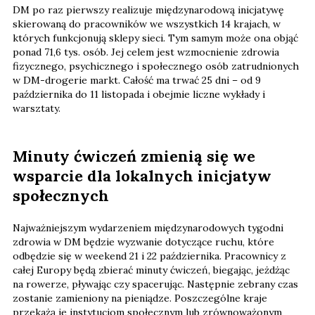
DM po raz pierwszy realizuje międzynarodową inicjatywę
skierowaną do pracowników we wszystkich 14 krajach, w
których funkcjonują sklepy sieci. Tym samym może ona objąć
ponad 71,6 tys. osób. Jej celem jest wzmocnienie zdrowia
fizycznego, psychicznego i społecznego osób zatrudnionych
w DM-drogerie markt. Całość ma trwać 25 dni – od 9
października do 11 listopada i obejmie liczne wykłady i
warsztaty.
Minuty ćwiczeń zmienią się we
wsparcie dla lokalnych inicjatyw
społecznych
Najważniejszym wydarzeniem międzynarodowych tygodni
zdrowia w DM będzie wyzwanie dotyczące ruchu, które
odbędzie się w weekend 21 i 22 października. Pracownicy z
całej Europy będą zbierać minuty ćwiczeń, biegając, jeżdżąc
na rowerze, pływając czy spacerując. Następnie zebrany czas
zostanie zamieniony na pieniądze. Poszczególne kraje
przekażą je instytucjom społecznym lub zrównoważonym