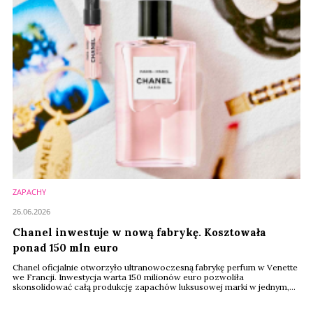
ekspresję, nie ...
ZAPACHY
26.06.2026
Chanel inwestuje w nową fabrykę. Kosztowała
ponad 150 mln euro
Chanel oficjalnie otworzyło ultranowoczesną fabrykę perfum w Venette
we Francji. Inwestycja warta 150 milionów euro pozwoliła
skonsolidować całą produkcję zapachów luksusowej marki w jednym,
gigantycznym zakładzie produkcyjnym.