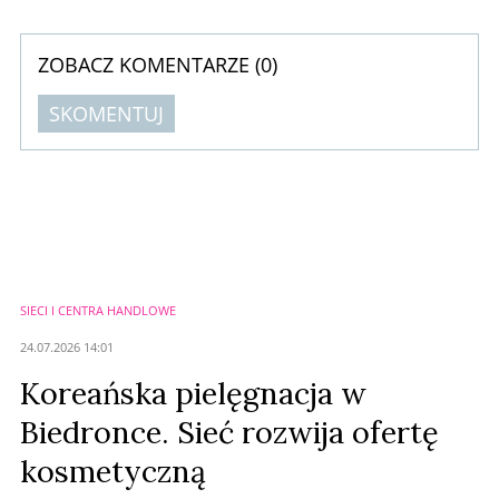
ZOBACZ KOMENTARZE (
0
)
SKOMENTUJ
Komentarze (
0
)
Nie znaleziono komentarzy
Zostaw swoje komentarze
Imię (Wymagane)
SIECI I CENTRA HANDLOWE
Anuluj
24.07.2026 14:01
Prześlij komentarz
Koreańska pielęgnacja w
Biedronce. Sieć rozwija ofertę
kosmetyczną