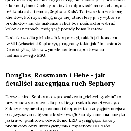
z kosmetykami. Ciche godziny to odpowiedź na ten chaos, ale
też kontra dla trendu „Sephora Kids”. To też ukłon w stronę
klientów, którzy szukają intymnej atmosfery przy wyborze
produktów np. do makijażu i chcą bez pośpiechu wybrać
kolor czy zapach, zasięgnąć porady konsultantów.
Dodatkowo dla globalnych korporacji, takich jak koncern
LVMH (właściciel Sephory), programy takie jak *Inclusion &
Diversity* są kluczowym elementem raportowania
niefinansowego ESG.
Douglas, Rossmann i Hebe - jak
detaliści zaregująna ruch Sephory
Decyzja sieci Sephora o wprowadzeniu „cichych godzin” to
przełomowy moment dla polskiego rynku kosmetycznego.
Salony z segmentu premium i drogerie to tradycyjnie miejsca
o najwyższym natężeniu bodźców: głośna, dynamiczna muzyka,
jaskrawe, punktowe oświetlenie LED wyciągające kolory
produktów oraz intensywny miks zapachów. Dla osób