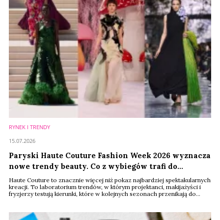
RYNEK I TRENDY
15.07.2026
Paryski Haute Couture Fashion Week 2026 wyznacza
nowe trendy beauty. Co z wybiegów trafi do
kosmetyczek konsumentów?
Haute Couture to znacznie więcej niż pokaz najbardziej spektakularnych
kreacji. To laboratorium trendów, w którym projektanci, makijażyści i
fryzjerzy testują kierunki, które w kolejnych sezonach przenikają do
kosmetyków, kampanii marketingowych i ofert największych marek
beauty. Tegoroczny Paris Haute Couture Fashion Week pokazał, że
branża powoli odchodzi od estetyki "clean girl". Stawia za to na większą