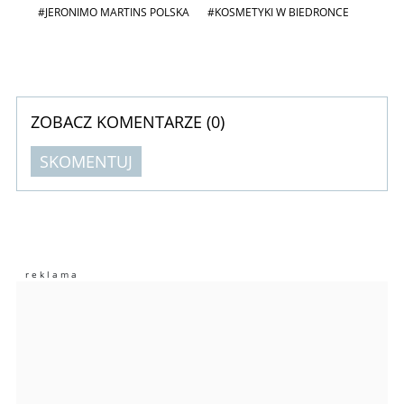
#JERONIMO MARTINS POLSKA
#KOSMETYKI W BIEDRONCE
ZOBACZ KOMENTARZE (
0
)
SKOMENTUJ
Komentarze (
0
)
Nie znaleziono komentarzy
Zostaw swoje komentarze
Imię (Wymagane)
Anuluj
Prześlij komentarz