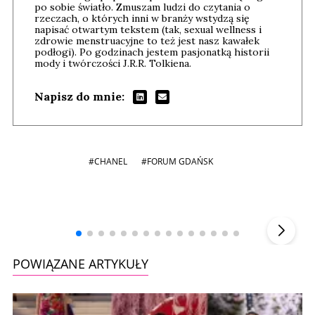
po sobie światło. Zmuszam ludzi do czytania o
rzeczach, o których inni w branży wstydzą się
napisać otwartym tekstem (tak, sexual wellness i
zdrowie menstruacyjne to też jest nasz kawałek
podłogi). Po godzinach jestem pasjonatką historii
mody i twórczości J.R.R. Tolkiena.
Napisz do mnie:
#CHANEL
#FORUM GDAŃSK
Andrzej i Marta Sterniccy
Marta i
▶
POWIĄZANE ARTYKUŁY