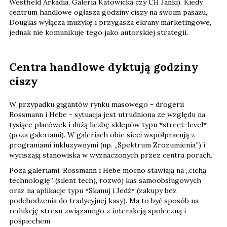
Westfield Arkadia, Galeria Katowicka czy CH Janki). Kiedy
centrum handlowe ogłasza godziny ciszy na swoim pasażu,
Douglas wyłącza muzykę i przygasza ekrany marketingowe,
jednak nie komunikuje tego jako autorskiej strategii.
Centra handlowe dyktują godziny
ciszy
W przypadku gigantów rynku masowego - drogerii
Rossmann i Hebe - sytuacja jest utrudniona ze względu na
tysiące placówek i dużą liczbę sklepów typu *street-level*
(poza galeriami). W galeriach obie sieci współpracują z
programami inkluzywnymi (np. „Spektrum Zrozumienia”) i
wyciszają stanowiska w wyznaczonych przez centra porach.
Poza galeriami, Rossmann i Hebe mocno stawiają na „cichą
technologię” (silent tech), rozwój kas samoobsługowych
oraz na aplikacje typu *Skanuj i Jedź* (zakupy bez
podchodzenia do tradycyjnej kasy). Ma to być sposób na
redukcję stresu związanego z interakcją społeczną i
pośpiechem.