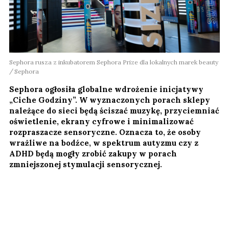
Sephora rusza z inkubatorem Sephora Prize dla lokalnych marek beauty
Sephora
Sephora ogłosiła globalne wdrożenie inicjatywy
„Ciche Godziny”. W wyznaczonych porach sklepy
należące do sieci będą ściszać muzykę, przyciemniać
oświetlenie, ekrany cyfrowe i minimalizować
rozpraszacze sensoryczne. Oznacza to, że osoby
wrażliwe na bodźce, w spektrum autyzmu czy z
ADHD będą mogły zrobić zakupy w porach
zmniejszonej stymulacji sensorycznej.