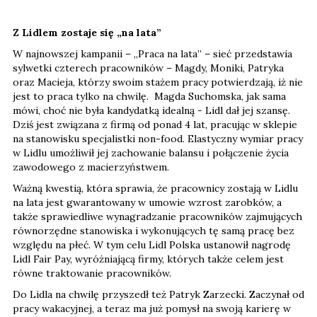
Z Lidlem zostaje się „na lata”
W najnowszej kampanii – „Praca na lata” – sieć przedstawia
sylwetki czterech pracowników – Magdy, Moniki, Patryka
oraz Macieja, którzy swoim stażem pracy potwierdzają, iż nie
jest to praca tylko na chwilę. Magda Suchomska, jak sama
mówi, choć nie była kandydatką idealną - Lidl dał jej szansę.
Dziś jest związana z firmą od ponad 4 lat, pracując w sklepie
na stanowisku specjalistki non-food. Elastyczny wymiar pracy
w Lidlu umożliwił jej zachowanie balansu i połączenie życia
zawodowego z macierzyństwem.
Ważną kwestią, która sprawia, że pracownicy zostają w Lidlu
na lata jest gwarantowany w umowie wzrost zarobków, a
także sprawiedliwe wynagradzanie pracowników zajmujących
równorzędne stanowiska i wykonujących tę samą pracę bez
względu na płeć. W tym celu Lidl Polska ustanowił nagrodę
Lidl Fair Pay, wyróżniającą firmy, których także celem jest
równe traktowanie pracowników.
Do Lidla na chwilę przyszedł też Patryk Zarzecki. Zaczynał od
pracy wakacyjnej, a teraz ma już pomysł na swoją karierę w