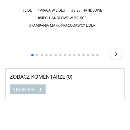
#LIDL
#PRACA W LIDLU
#SIECI HANDLOWE
#SIECI HANDLOWE W POLSCE
#KAMPANIA MARKI PRACODAWCY LIDLA
Andrzej i Marta Sterniccy
Marta i
▶
ZOBACZ KOMENTARZE (
0
)
SKOMENTUJ
Komentarze (
0
)
Nie znaleziono komentarzy
Zostaw swoje komentarze
Imię (Wymagane)