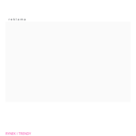
Nie znaleziono komentarzy
Zostaw swoje komentarze
Imię (Wymagane)
Anuluj
Prześlij komentarz
RYNEK I TRENDY