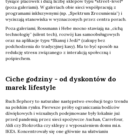
tysiące placówek i dużą liczbę sklepów typu *street-level*
(poza galeriami). W galeriach obie sieci współpracują z
programami inkluzywnymi (np. „Spektrum Zrozumienia”) i
wyciszają stanowiska w wyznaczonych przez centra porach.
Poza galeriami, Rossmann i Hebe mocno stawiają na „cichą
technologię” (silent tech), rozwój kas samoobsługowych
oraz na aplikacje typu *Skanuj i Jedź* (zakupy bez
podchodzenia do tradycyjnej kasy). Ma to być sposób na
redukcję stresu związanego z interakcją społeczną i
pośpiechem.
Ciche godziny - od dyskontów do
marek lifestyle
Ruch Sephory to naturalne następstwo ewolucji tego trendu
na polskim rynku. Pierwsze próby ograniczania bodźców
dźwiękowych i wizualnych podejmowane były lokalnie już
przed pandemią przez sieci spożywcze Auchan, Carrefour,
Aldi czy Stokrotka czy sklepy z wyposażeniem domu mi.n.
IKEA. Koncentrowały się one głównie na ułatwianiu