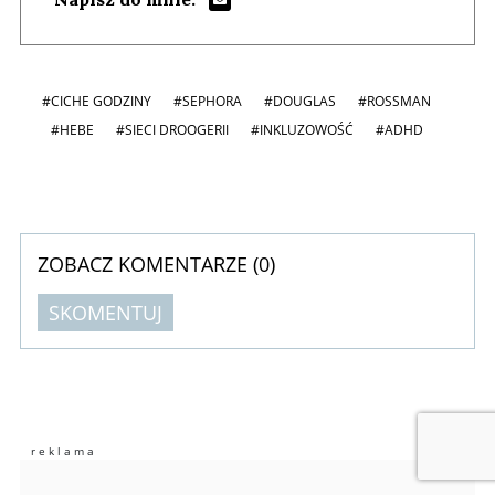
#CICHE GODZINY
#SEPHORA
#DOUGLAS
#ROSSMAN
#HEBE
#SIECI DROOGERII
#INKLUZOWOŚĆ
#ADHD
ZOBACZ KOMENTARZE (
0
)
SKOMENTUJ
Komentarze (
0
)
Nie znaleziono komentarzy
Zostaw swoje komentarze
Imię (Wymagane)