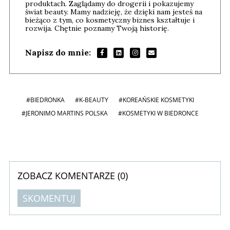
produktach. Zaglądamy do drogerii i pokazujemy
świat beauty. Mamy nadzieję, że dzięki nam jesteś na
bieżąco z tym, co kosmetyczny biznes kształtuje i
rozwija. Chętnie poznamy Twoją historię.
Napisz do mnie:
#BIEDRONKA
#K-BEAUTY
#KOREAŃSKIE KOSMETYKI
#JERONIMO MARTINS POLSKA
#KOSMETYKI W BIEDRONCE
ZOBACZ KOMENTARZE (
0
)
SKOMENTUJ
Komentarze (
0
)