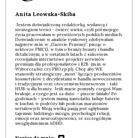
Anita Leowska-Skiba
Jestem doświadczoną redaktorką, wydawcą i
strategiem treści - ćwierć wieku, czyli pół mojego
życia pracowałam w prestiżowych polskich mediach.
Doświadczenie w analizie rynkowej zdobywałam
najpierw m.in. w „Gazecie Prawnej”, pisząc o
sektorze FMCG, w tym o branży beauty i handlu
detalicznym, a w ostatnich latach z sukcesem
rozwijałam internetowe projekty serwisów
premium dla profesjonalistów i B2B (m.in. w
Wyborcza.biz czy PRO.rp.pl). Chcę aby WK
stanowiły strategiczny „most” łączący producentów
kosmetyków z decydentami w handlu nowoczesnym
i tradycyjnym oraz otoczeniem biznesowym - taki
HUB-u dla branży. Jeśli macie pomysły, czegoś Wam
brakuje, a czego jest za dużo - piszcie śmiało! Po
godzinach – jestem mamą nastolatki, ładuje baterie
w kuchni, w podróży lub podczas maratonów
serialowych. Moją wielką pasją jest zgłębianie
tajemnic ludzkiego mózgu, psychologii relacji,
emocji oraz neuroatypowości, ze szczególnym
uwzględnieniem ADHD.
Napisz do mnie: