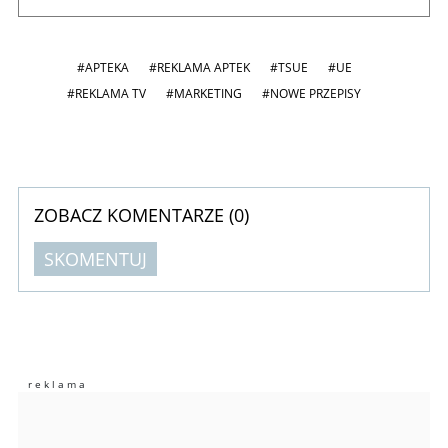
#APTEKA
#REKLAMA APTEK
#TSUE
#UE
#REKLAMA TV
#MARKETING
#NOWE PRZEPISY
ZOBACZ KOMENTARZE (
0
)
SKOMENTUJ
Komentarze (
0
)
Nie znaleziono komentarzy
Zostaw swoje komentarze
Imię (Wymagane)