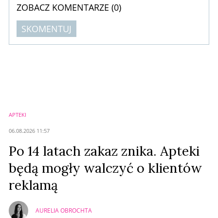
ZOBACZ KOMENTARZE (
0
)
SKOMENTUJ
Komentarze (
0
)
Nie znaleziono komentarzy
Zostaw swoje komentarze
Imię (Wymagane)
APTEKI
Anuluj
06.08.2026 11:57
Prześlij komentarz
Po 14 latach zakaz znika. Apteki
będą mogły walczyć o klientów
reklamą
AURELIA OBROCHTA