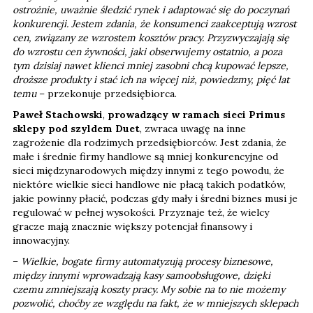
ostrożnie, uważnie śledzić rynek i adaptować się do poczynań
konkurencji. Jestem zdania, że konsumenci zaakceptują wzrost
cen, związany ze wzrostem kosztów pracy. Przyzwyczajają się
do wzrostu cen żywności, jaki obserwujemy ostatnio, a poza
tym dzisiaj nawet klienci mniej zasobni chcą kupować lepsze,
droższe produkty i stać ich na więcej niż, powiedzmy, pięć lat
temu
– przekonuje przedsiębiorca.
Paweł Stachowski
,
prowadzący w ramach sieci Primus
sklepy pod szyldem Duet
, zwraca uwagę na inne
zagrożenie dla rodzimych przedsiębiorców. Jest zdania, że
małe i średnie firmy handlowe są mniej konkurencyjne od
sieci międzynarodowych między innymi z tego powodu, że
niektóre wielkie sieci handlowe nie płacą takich podatków,
jakie powinny płacić, podczas gdy mały i średni biznes musi je
regulować w pełnej wysokości. Przyznaje też, że wielcy
gracze mają znacznie większy potencjał finansowy i
innowacyjny.
–
Wielkie, bogate firmy automatyzują procesy biznesowe,
między innymi wprowadzają kasy samoobsługowe, dzięki
czemu zmniejszają koszty pracy. My sobie na to nie możemy
pozwolić, choćby ze względu na fakt, że w mniejszych sklepach