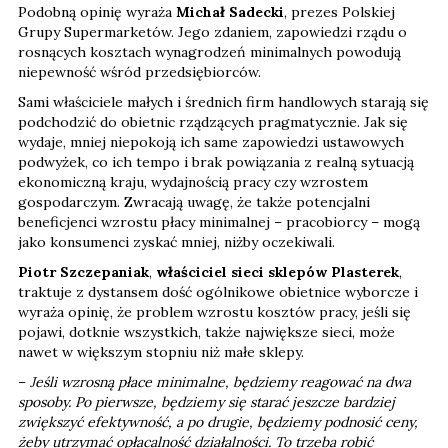
Podobną opinię wyraża
Michał Sadecki
, prezes Polskiej
Grupy Supermarketów. Jego zdaniem, zapowiedzi rządu o
rosnących kosztach wynagrodzeń minimalnych powodują
niepewność wśród przedsiębiorców.
Sami właściciele małych i średnich firm handlowych starają się
podchodzić do obietnic rządzących pragmatycznie. Jak się
wydaje, mniej niepokoją ich same zapowiedzi ustawowych
podwyżek, co ich tempo i brak powiązania z realną sytuacją
ekonomiczną kraju, wydajnością pracy czy wzrostem
gospodarczym. Zwracają uwagę, że także potencjalni
beneficjenci wzrostu płacy minimalnej – pracobiorcy – mogą
jako konsumenci zyskać mniej, niżby oczekiwali.
Piotr Szczepaniak
,
właściciel sieci sklepów Plasterek
,
traktuje z dystansem dość ogólnikowe obietnice wyborcze i
wyraża opinię, że problem wzrostu kosztów pracy, jeśli się
pojawi, dotknie wszystkich, także największe sieci, może
nawet w większym stopniu niż małe sklepy.
–
Jeśli wzrosną płace minimalne, będziemy reagować na dwa
sposoby. Po pierwsze, będziemy się starać jeszcze bardziej
zwiększyć efektywność, a po drugie, będziemy podnosić ceny,
żeby utrzymać opłacalność działalności. To trzeba robić