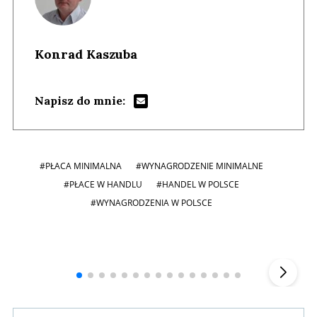
Konrad Kaszuba
Napisz do mnie:
#PŁACA MINIMALNA
#WYNAGRODZENIE MINIMALNE
#PŁACE W HANDLU
#HANDEL W POLSCE
#WYNAGRODZENIA W POLSCE
Andrzej i Marta Sterniccy
Marta i
▶